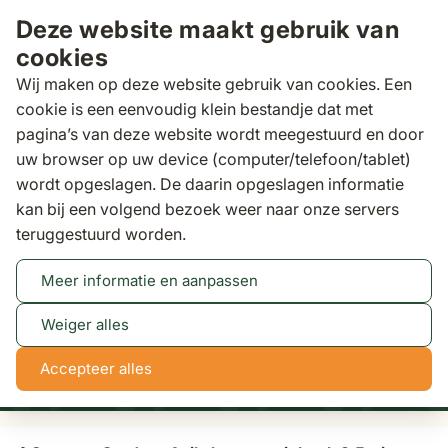
Ga naar de inhoud
Deze website maakt gebruik van
cookies
Wij maken op deze website gebruik van cookies. Een
cookie is een eenvoudig klein bestandje dat met
pagina’s van deze website wordt meegestuurd en door
Zoeken
uw browser op uw device (computer/telefoon/tablet)
Klantscore
9,5/10
wordt opgeslagen. De daarin opgeslagen informatie
kan bij een volgend bezoek weer naar onze servers
Tuinbanken
4 Seasons Outdoor Avila lounge
teruggestuurd worden.
tuinbank 2,5-zits met alu poten
Meer informatie en aanpassen
Tot 50% korting
Bekijk actie
Weiger alles
NaN
NaN
NaN
NaN
Accepteer alles
dagen
uren
min
sec