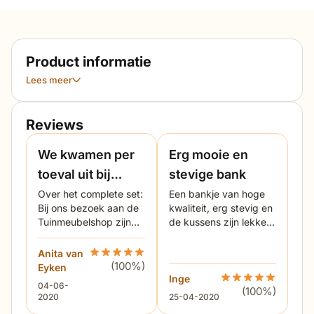
Product informatie
Lees meer
Reviews
We kwamen per
Erg mooie en
toeval uit bij
stevige bank
Tuinmeubelshop
Over het complete set:
Een bankje van hoge
Bij ons bezoek aan de
kwaliteit, erg stevig en
en waren meteen
Tuinmeubelshop zijn
de kussens zijn lekker
helemaal weg
we vriendelijk
dik. Zit heerlijk!
geholpen door de
van deze lounge
Anita van
Beoordeling 4 Seasons Outdoor Avila lounge t
medewerkers. Omdat
(100%)
Eyken
set.
we nog aan het
Inge
Beoordeling 4 Seas
4 juni 2020
04-06-
(100%)
klussen waren en de
25 april 2020
2020
25-04-2020
tuinkamer nog niet op