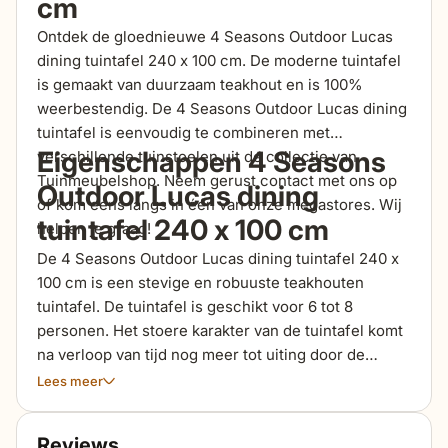
cm
Ontdek de gloednieuwe 4 Seasons Outdoor Lucas
dining tuintafel 240 x 100 cm. De moderne tuintafel
is gemaakt van duurzaam teakhout en is 100%
weerbestendig. De 4 Seasons Outdoor Lucas dining
tuintafel is eenvoudig te combineren met
Eigenschappen 4 Seasons
verschillende tuinstoelen uit de collectie van
Tuinmeubelshop. Neem gerust contact met ons op
Outdoor Lucas dining
of kom eens langs in één van onze megastores. Wij
tuintafel 240 x 100 cm
helpen je graag!
De 4 Seasons Outdoor Lucas dining tuintafel 240 x
100 cm is een stevige en robuuste teakhouten
tuintafel. De tuintafel is geschikt voor 6 tot 8
personen. Het stoere karakter van de tuintafel komt
na verloop van tijd nog meer tot uiting door de
natuurlijke werking van het teakhout, waardoor
Lees meer
bijvoorbeeld kleine houtscheurtjes kunnen ontstaan.
De tuintafel zal uit zichzelf verder gaan vergrijzen.
Reviews