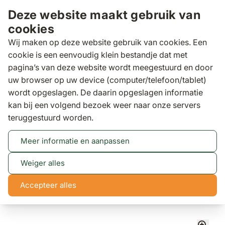
Ga naar de inhoud
Deze website maakt gebruik van
cookies
Wij maken op deze website gebruik van cookies. Een
cookie is een eenvoudig klein bestandje dat met
pagina’s van deze website wordt meegestuurd en door
Zoeken
uw browser op uw device (computer/telefoon/tablet)
Wij zijn op zondag gesloten. Kom gerust
wordt opgeslagen. De daarin opgeslagen informatie
Lees meer
op andere dagen langs!
kan bij een volgend bezoek weer naar onze servers
teruggestuurd worden.
Klantscore
9,5/10
Meer informatie en aanpassen
Tuintafels
4 Seasons Outdoor Lucas dining
tuintafel 240 x 100 cm
Weiger alles
4 Seasons Outdoor Lucas dining tuintafel 240 x 100
cm
Accepteer alles