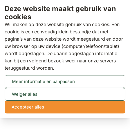
Ga naar de inhoud
Deze website maakt gebruik van
cookies
Wij maken op deze website gebruik van cookies. Een
cookie is een eenvoudig klein bestandje dat met
pagina’s van deze website wordt meegestuurd en door
Zoeken
uw browser op uw device (computer/telefoon/tablet)
e
9,5/10
wordt opgeslagen. De daarin opgeslagen informatie
kan bij een volgend bezoek weer naar onze servers
4seasons
4 Seasons Outdoor Polo teak Island
teruggestuurd worden.
with cushion
4 Seasons Outdoor Polo teak Island with cushion
Meer informatie en aanpassen
Weiger alles
Accepteer alles