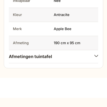
Inklapbaar
Nee
Kleur
Antracite
Merk
Apple Bee
Afmeting
190 cm x 95 cm
Afmetingen tuintafel
lengte
190 cm
breedte
95 cm
lengte
190 cm