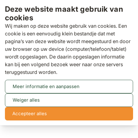
Ga naar de inhoud
Deze website maakt gebruik van
cookies
Wij maken op deze website gebruik van cookies. Een
cookie is een eenvoudig klein bestandje dat met
pagina’s van deze website wordt meegestuurd en door
Zoeken
uw browser op uw device (computer/telefoon/tablet)
wordt opgeslagen. De daarin opgeslagen informatie
kan bij een volgend bezoek weer naar onze servers
Tuintafels
Apple Bee Condor dining tuintafel 190 x
teruggestuurd worden.
95 cm
Apple Bee Condor dining tuintafel 190 x 95 cm
Meer informatie en aanpassen
Weiger alles
Accepteer alles