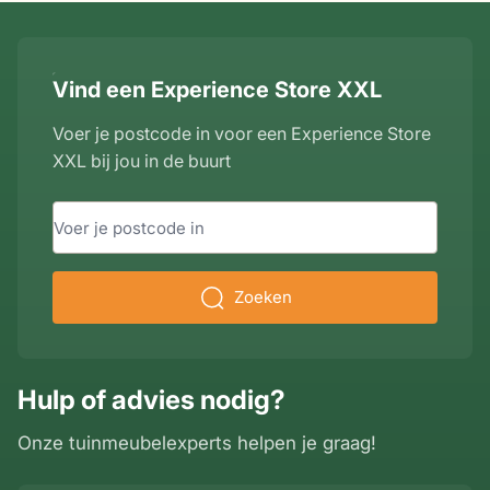
breedte
95 cm
Vind een Experience Store XXL
hoogte
75 cm
Voer je postcode in voor een Experience Store
hoogte onderzijde
72 cm
XXL bij jou in de buurt
tafelblad
breedte tafelpoot
8 cm
Zoeken
Hulp of advies nodig?
Onze tuinmeubelexperts helpen je graag!