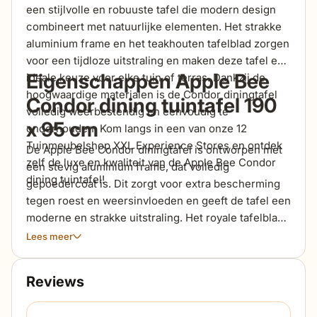
een stijlvolle en robuuste tafel die modern design
combineert met natuurlijke elementen. Het strakke
aluminium frame en het teakhouten tafelblad zorgen
voor een tijdloze uitstraling en maken deze tafel een
Eigenschappen Apple Bee
ideale keuze voor elke tuin of terras. Dankzij de
hoogwaardige materialen is de Condor diningtafel
Condor dining tuintafel 190
volledig weerbestendig en eenvoudig te
x 95 cm
onderhouden. Kom langs in een van onze 12
Tuinmeubelshop XXL Experience Stores en ontdek
De Apple Bee Condor diningtafel is ontworpen met
zelf de luxe en kwaliteit van de Apple Bee Condor
een stevig aluminium frame, dat volledig
dining tuintafel!
gepoedercoat is. Dit zorgt voor extra bescherming
tegen roest en weersinvloeden en geeft de tafel een
moderne en strakke uitstraling. Het royale tafelblad
is gemaakt van hoogwaardig teakhout, afkomstig van
Lees meer
gecertificeerde plantages. Teakhout staat bekend
om zijn duurzaamheid en natuurlijke charme. Na
Reviews
verloop van tijd ontwikkelt het hout een elegante
vergrijzing, wat bijdraagt aan de tijdloze uitstraling