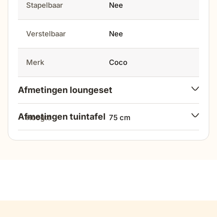
Stapelbaar
Nee
Verstelbaar
Nee
Merk
Coco
Afmetingen loungeset
Afmetingen tuintafel
hoogte
75 cm
breedte
ø 40 cm
diepte
70 cm
hoogte
47 cm
zithoogte
43 cm
breedte tafelpoot
3 cm
zitdiepte
55 cm