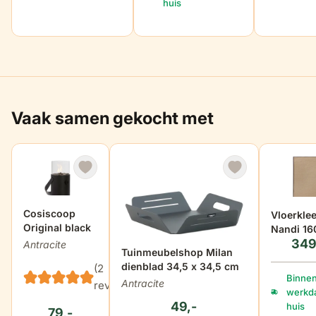
huis
Vaak samen gekocht met
Cosiscoop
Vloerkle
Original black
Nandi 1
349
cm
Antracite
Tuinmeubelshop Milan
dienblad 34,5 x 34,5 cm
(2
Binnen
Antracite
reviews)
werkda
49,-
huis
79,-