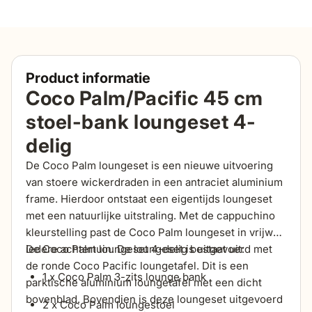
Product informatie
Coco Palm/Pacific 45 cm
stoel-bank loungeset 4-
delig
De Coco Palm loungeset is een nieuwe uitvoering
van stoere wickerdraden in een antraciet aluminium
frame. Hierdoor ontstaat een eigentijds loungeset
met een natuurlijke uitstraling. Met de cappuchino
kleurstelling past de Coco Palm loungeset in vrijwel
iedere achtertuin. De loungeset is uitgevoerd met
De Coco Palm loungeset 4-delig bestaat uit:
de ronde Coco Pacific loungetafel. Dit is een
1 x Coco Palm 3-zits lounge bank
parktische aluminium loungetafel met een dicht
bovenblad. Bovendien is deze loungeset uitgevoerd
2 x Coco Palm loungestoel