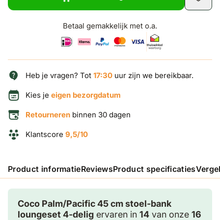
Betaal gemakkelijk met o.a.
Heb je vragen? Tot
17:30
uur zijn we bereikbaar.
Kies je
eigen bezorgdatum
Retourneren
binnen 30 dagen
Klantscore
9,5/10
Product informatie
Reviews
Product specificaties
Verge
Coco Palm/Pacific 45 cm stoel-bank
loungeset 4-delig
ervaren in
14
van onze
16