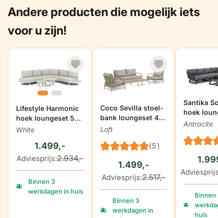
Andere producten die mogelijk iets
hoogte armleuning
61 cm
voor u zijn!
breedte armleuning
3 cm
totale hoogte (incl
85 cm
kussen)
De prijs i
Santika So
De prijs is afhankelijk van de ge
Coco Sevilla stoel-
De prijs is afhankelijk van de gekozen opties op de produ
Lifestyle Harmonic
hoek loun
dikte zitkussens
12 cm
bank loungeset 4-
hoek loungeset 5-
5-delig
Antracite
delig
delig
Loft
White
1.499,-
(5)
2.934,-
Adviesprijs:
1.99
1.499,-
Adviesprijs
2.517,-
Adviesprijs:
Binnen 3
werkdagen in huis
Binnen
Binnen 3
werkda
werkdagen in
huis