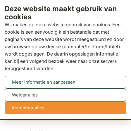
Ga naar de inhoud
Deze website maakt gebruik van
cookies
Wij maken op deze website gebruik van cookies. Een
cookie is een eenvoudig klein bestandje dat met
pagina’s van deze website wordt meegestuurd en door
Zoeken
uw browser op uw device (computer/telefoon/tablet)
Binnen 3 dagen
gratis bezorgd
wordt opgeslagen. De daarin opgeslagen informatie
kan bij een volgend bezoek weer naar onze servers
Loungesets
Coco Palm/Pacific 45 cm stoel-bank
teruggestuurd worden.
loungeset 4-delig
Meer informatie en aanpassen
Tot 50% korting
Bekijk actie
Weiger alles
NaN
NaN
NaN
NaN
Accepteer alles
dagen
uren
min
sec