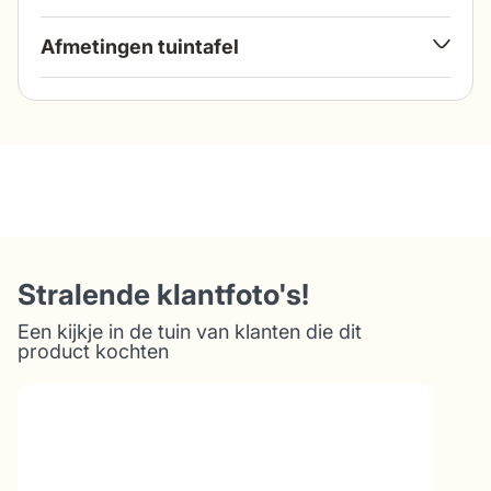
Afmetingen tuintafel
breedte
50 cm
hoogte
35,5 cm
hoogte onderzijde
32 cm
tafelblad
Stralende klantfoto's!
Een kijkje in de tuin van klanten die dit
product kochten