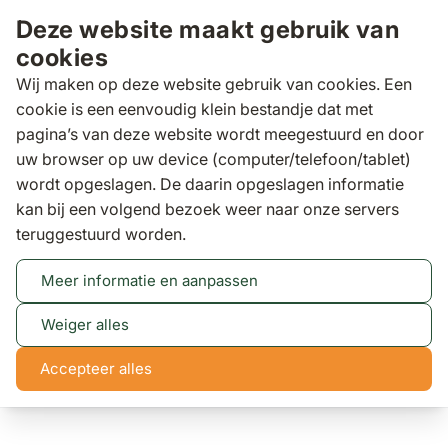
Ga naar de inhoud
Deze website maakt gebruik van
cookies
Wij maken op deze website gebruik van cookies. Een
cookie is een eenvoudig klein bestandje dat met
pagina’s van deze website wordt meegestuurd en door
Zoeken
uw browser op uw device (computer/telefoon/tablet)
wordt opgeslagen. De daarin opgeslagen informatie
kan bij een volgend bezoek weer naar onze servers
Tuintafels
Coco Toscane loungetafel ø 50 cm
teruggestuurd worden.
Coco Toscane loungetafel ø 50 cm
Meer informatie en aanpassen
(1 review)
Weiger alles
Accepteer alles