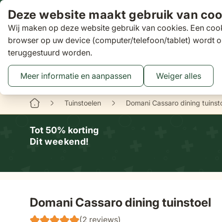
Ga naar de inhoud
Deze website maakt gebruik van coo
Wij maken op deze website gebruik van cookies. Een cook
Zoeken
browser op uw device (computer/telefoon/tablet) wordt o
teruggestuurd worden.
Aanbiedingen
Tuinsets
Loungesets
Tuinstoelen
Tuin
Toggle submenu for Tuinsets
Toggle submenu
Tog
Meer informatie en aanpassen
Weiger alles
Binnen 3 dagen
gratis bezorgd
16 XXL Experience Store
Tuinstoelen
Domani Cassaro dining tuinst
Tot 50% korting
Dit weekend!
Domani Cassaro dining tuinstoel
(2 reviews)