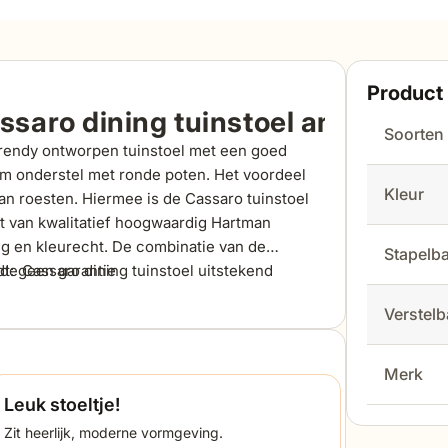
Product 
aro dining tuinstoel antraciet
Soorten
trendy ontworpen tuinstoel met een goed
um onderstel met ronde poten. Het voordeel
Kleur
 kan roesten. Hiermee is de Cassaro tuinstoel
t van kwalitatief hoogwaardig Hartman
ig en kleurecht. De combinatie van de
Stapelb
de Cassaro dining tuinstoel uitstekend
dt: geen garantie
el is eenvoudig te reinigen met een mild
Verstel
Merk
Leuk stoeltje!
Zit heerlijk, moderne vormgeving.