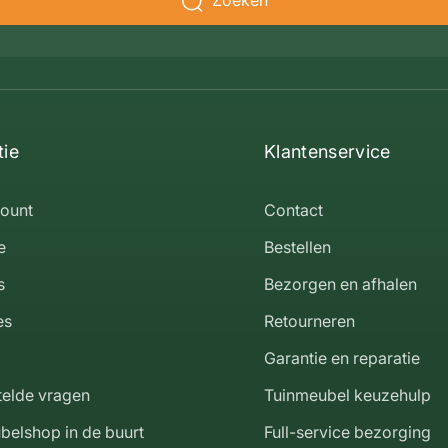
Zoeken
tie
Klantenservice
count
Contact
e
Bestellen
s
Bezorgen en afhalen
es
Retourneren
Garantie en reparatie
telde vragen
Tuinmeubel keuzehulp
belshop in de buurt
Full-service bezorging