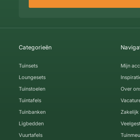
Categorieën
Naviga
Tuinsets
Mijn ac
Loungesets
Inspirati
Tuinstoelen
Over on
Tuintafels
Vacatur
Tuinbanken
Zakelijk
Ligbedden
Veelges
Vuurtafels
Tuinmeu