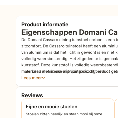
Product informatie
Eigenschappen Domani Cass
De Domani Cassaro dining tuinstoel carbon is een 
zitcomfort. De Cassaro tuinstoel heeft een alumini
van aluminium is dat het licht in gewicht is en niet
volledig weersbestendig. Het zitgedeelte is gemaak
kunststof. Deze kunststof is volledig weersbestend
materialen aluminium en kunststof zorgt ervoor dat 
In verband met sterke afprijzing van dit product gel
geschikt is voor buiten gebruik. De Cassaro tuinsto
Lees meer
sopje en kan het gehele jaar door buitenstaan.
Reviews
Fijne en mooie stoelen
Stoelen zitten heerlijk en staan mooi bij onze