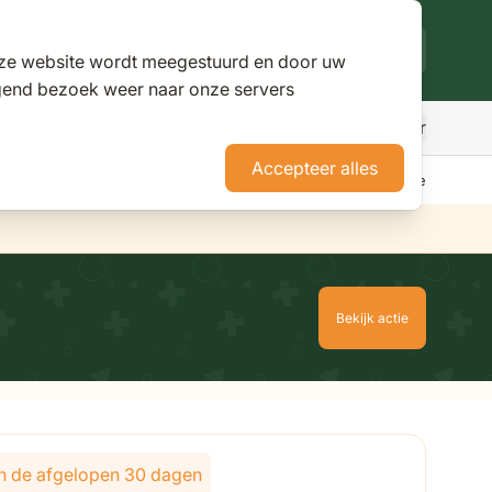
deze website wordt meegestuurd en door uw
lgend bezoek weer naar onze servers
Meer
den
r Parasols
ubmenu for Pergola's
Accepteer alles
erience Stores XXL
Tuininspiratie
Advies
Nieuws
Klantenservice
Bekijk actie
 in de afgelopen 30 dagen