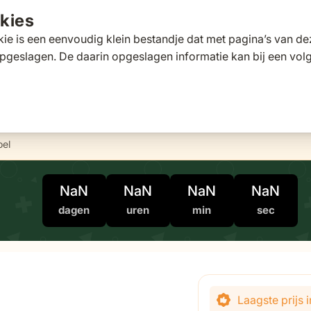
kies
ie is een eenvoudig klein bestandje dat met pagina’s van 
pgeslagen. De daarin opgeslagen informatie kan bij een vo
tafels
Tuinbanken
Ligbedden
Parasols
Pergola's
 for Loungesets
gle submenu for Tuinstoelen
Toggle submenu for Tuintafels
Toggle submenu for Tuinbanken
Toggle submenu for Ligbed
Toggle submenu fo
Toggle s
s
Klantscore
9,5/10
Exp
oel
NaN
NaN
NaN
NaN
dagen
uren
min
sec
Laagste prijs