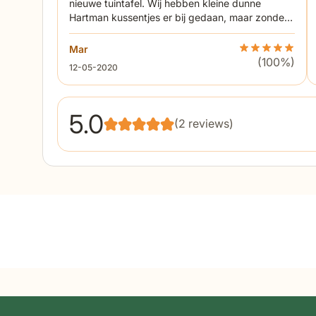
nieuwe tuintafel. Wij hebben kleine dunne
Hartman kussentjes er bij gedaan, maar zonder
kussentje zitten stoelen al prima.
Mar
Beoordeling Do
(100%)
12 mei 2020
12-05-2020
5.0
(2 reviews)