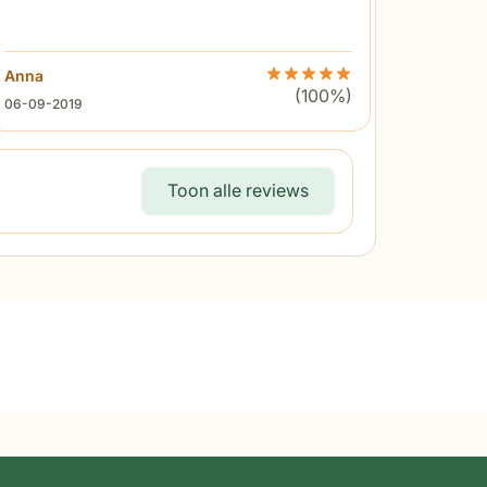
mani Cassaro dining tuinstoel. 5 van 5 sterren
Anna
Beoordeling Domani Cassaro 
(100%)
6 september 2019
06-09-2019
Toon alle reviews