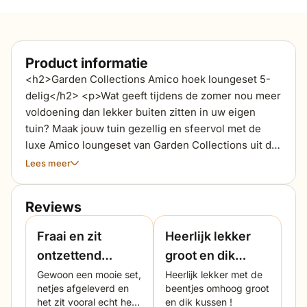
Product informatie
<h2>Garden Collections Amico hoek loungeset 5-
delig</h2> <p>Wat geeft tijdens de zomer nou meer
voldoening dan lekker buiten zitten in uw eigen
tuin? Maak jouw tuin gezellig en sfeervol met de
luxe Amico loungeset van Garden Collections uit de
Tuinmeubelshop collectie. De zeer robuuste white
Lees meer
grey loungebank met extra brede armleuningen is
afgemaakt met grijze kussens, die qua tint een
Reviews
prachtig geheel vormen met de bank. Met de royale
loungestoel ontstaat er een loungehoek voor
Fraai en zit
Heerlijk lekker
minimaal 6 personen. De extra grote loungepoef kan
ontzettend
groot en dik
gebruikt worden als voetenbank, maar met een
comfortabel
kussen erop !
Gewoon een mooie set,
Heerlijk lekker met de
dienblad is hij ook handig als loungetafel, voor een
netjes afgeleverd en
beentjes omhoog groot
hapje en een drankje. Je kunt ook jouw eigen
het zit vooral echt heel
en dik kussen !