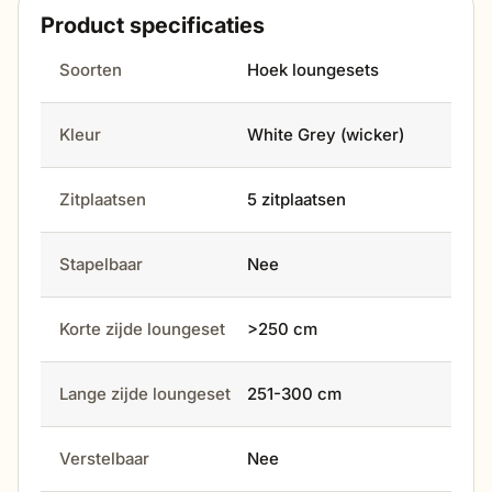
class="NormalTextRun SCXW63108132
Product specificaties
BCX0"> </span><span class="SpellingError
SCXW63108132 BCX0">Amico</span><span
Soorten
Hoek loungesets
class="NormalTextRun SCXW63108132
BCX0"> loungeserie is zeer comfortabel en heeft
Kleur
White Grey (wicker)
een strakke vormgeving. De </span><span
class="SpellingError SCXW63108132
BCX0">loungeset</span><span
Zitplaatsen
5 zitplaatsen
class="NormalTextRun SCXW63108132
BCX0"> heeft een robuuste uitstraling door de dikke
Stapelbaar
Nee
armleuningen en is voorzien van goed gevulde
kussens, waardoor je hierin heerlijk zit. De
loungeserie heeft een </span><span
Korte zijde loungeset
>250 cm
class="SpellingError SCXW63108132
BCX0">gepoedercoat</span><span
Lange zijde loungeset
251-300 cm
class="NormalTextRun SCXW63108132
BCX0"> aluminium frame en is omspannen met een
Verstelbaar
Nee
sterke halfronde </span><span
class="SpellingError SCXW63108132