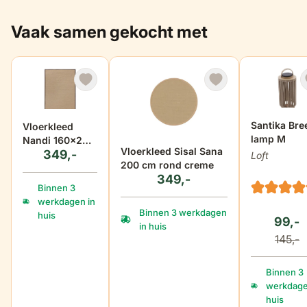
class="NormalTextRun SCXW63108132 BCX0"> dat
de kussens ademend zijn en goed tegen vocht
Vaak samen gekocht met
kunnen. De kussenhoezen zijn voorzien van een rits
zodat je deze koud kunt wassen wanneer dit nodig
is.</span></span><span class="EOP
SCXW63108132 BCX0" data-ccp-props="
{&quot;201341983&quot;:0,&quot;335559739&quot;:1
60,&quot;335559740&quot;:259}"> </span></p>
Santika Bre
Vloerkleed
lamp M
<p> </p>
Nandi 160x230
Vloerkleed Sisal Sana
349,-
cm
Loft
200 cm rond creme
349,-
Binnen 3
werkdagen in
Binnen 3 werkdagen
huis
99,-
in huis
145,-
Binnen 3
werkdage
huis