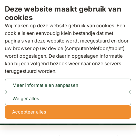
Ga naar de inhoud
Deze website maakt gebruik van
cookies
Wij maken op deze website gebruik van cookies. Een
cookie is een eenvoudig klein bestandje dat met
pagina’s van deze website wordt meegestuurd en door
Zoeken
uw browser op uw device (computer/telefoon/tablet)
Binnen 3 dagen
gratis b
wordt opgeslagen. De daarin opgeslagen informatie
kan bij een volgend bezoek weer naar onze servers
Loungesets
Garden Collections Amico hoek
teruggestuurd worden.
loungeset 5-delig
Meer informatie en aanpassen
Tot 50% korting
Bekijk actie
Weiger alles
0
18
46
52
Accepteer alles
dagen
uren
min
sec