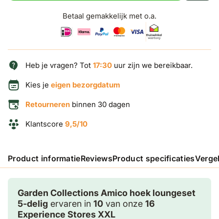
Betaal gemakkelijk met o.a.
Heb je vragen? Tot
17:30
uur zijn we bereikbaar.
Kies je
eigen bezorgdatum
Retourneren
binnen 30 dagen
Klantscore
9,5/10
Product informatie
Reviews
Product specificaties
Verge
Garden Collections Amico hoek loungeset
5-delig
ervaren in
10
van onze
16
Experience Stores XXL