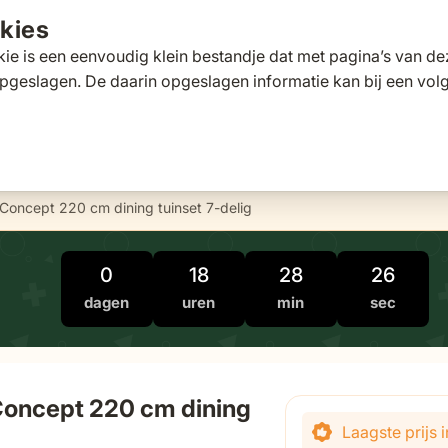
kies
ie is een eenvoudig klein bestandje dat met pagina’s van 
pgeslagen. De daarin opgeslagen informatie kan bij een vo
tafels
Tuinbanken
Ligbedden
Parasols
Pergola's
 for Loungesets
gle submenu for Tuinstoelen
Toggle submenu for Tuintafels
Toggle submenu for Tuinbanken
Toggle submenu for Ligbed
Toggle submenu fo
Toggle s
s
Klantscore
9,5/10
Exp
Concept 220 cm dining tuinset 7-delig
0
18
28
25
dagen
uren
min
sec
Concept 220 cm dining
De prijs is afhanke
Laagste prijs