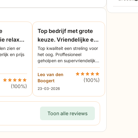
j adviseren je hier graag over.
lengte
hoogte
e
Top bedrijf met grote
breedte
diepte
ie relax
keuze. Vriendelijke en
proffesioneel
en zien er
Top kwaliteit een streling voor
hoogte
zithoog
rlijk en prijs
het oog. Proffesioneel
geholpen en supervriendelijk.
Snelle levering.
zitdiept
Leo van den
Beoordeling Garden Collect
(100%)
s Buckingham/Concept 220 cm dining tuinset 7-delig. 5 van 
Beoordeling Garden Collections Buckingham/Concept 220 cm 
Boogert
(100%)
23 maart 2026
23-03-2026
hoogte
breedt
Toon alle reviews
dikte z