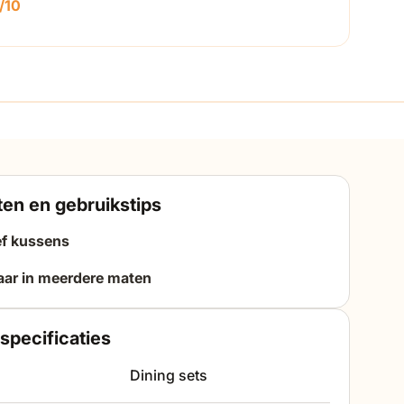
/10
en en gebruikstips
ef kussens
aar in meerdere maten
specificaties
Dining sets