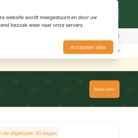
deze website wordt meegestuurd en door uw
lgend bezoek weer naar onze servers
Meer
den
r Parasols
ubmenu for Pergola's
Accepteer alles
erience Stores XXL
Tuininspiratie
Advies
Nieuws
Klantenservice
Bekijk actie
lijk van de gekozen opties
 in de afgelopen 30 dagen