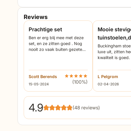
worden met onze Outdoor Cover beschermhoezen. Wi
Reviews
Prachtige set
Mooie stevig
tuinstoelen,d
Ben er erg blij mee met deze
set, en ze zitten goed . Nog
zitten
Buckingham stoel
nooit zo vaak buiten gezeten !
luxe uit, zitten hee
De levering is ook perfect .
kwaliteit is goed.
Scott Berends
Beoordeling Garden Collection
L Pelgrom
(100%)
15 mei 2024
2 april 2026
15-05-2024
02-04-2026
4.9
(48 reviews)