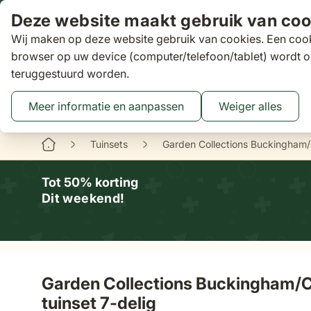
Ga naar de inhoud
Deze website maakt gebruik van coo
Wij maken op deze website gebruik van cookies. Een cook
Zoeken
browser op uw device (computer/telefoon/tablet) wordt o
teruggestuurd worden.
Aanbiedingen
Tuinsets
Loungesets
Tuinstoelen
Tuin
Toggle submenu for Tuinsets
Toggle submenu
Tog
Meer informatie en aanpassen
Weiger alles
Binnen 3 dagen
gratis bezorgd
16 XXL Experience Store
Tuinsets
Garden Collections Buckingham/
Tot 50% korting
Dit weekend!
Garden Collections Buckingham/
tuinset 7-delig