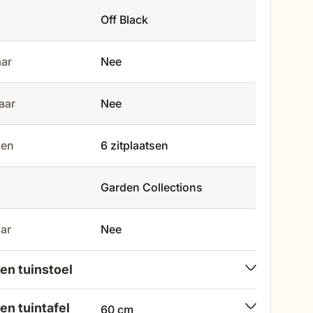
Off Black
aar
Nee
baar
Nee
tsen
6 zitplaatsen
Garden Collections
aar
Nee
en tuinstoel
en tuintafel
60 cm