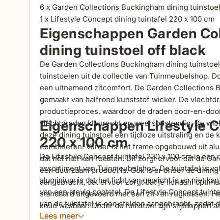
6 x Garden Collections Buckingham dining tuinstoel
1 x Lifestyle Concept dining tuintafel 220 x 100 cm
Eigenschappen Garden Co
dining tuinstoel off black
De Garden Collections Buckingham dining tuinstoel
tuinstoelen uit de collectie van Tuinmeubelshop. 
een uitnemend zitcomfort. De Garden Collections Bu
gemaakt van halfrond kunststof wicker. De vlecht
productieproces, waardoor de draden door-en-door 
Eigenschappen Lifestyle Co
vlechtdraden kleurecht en weersbestendig. De wicker
deze dining tuinstoel een tijdloze uitstraling en de 
220 x 100 cm
combineren. Verder is het frame opgebouwd uit alu
De Lifestyle Concept tuintafel 220 x 100 cm is een r
dat het niet kan roesten. Dit zorgt ervoor dat de G
assortiment van Tuinmeubelshop. De tuintafel is vo
een duurzaam product is. Ook is er onder de dining 
aluminium is dat het licht van gewicht is en niet kan
aangebracht, dat ervoor zorgt dat je lichaam optima
van een stevig pootstel. De Lifestyle Concept tuinta
standaard uitgevoerd met een zit- en rugkussen. Het
van de tuintafel is een steldop aangebracht, zodat de
koud wasbaar. Onder de tuinstoel zijn slijtdoppen a
Het is mogelijk om de tuintafel het hele jaar buiten
Lees meer
verschoven kan worden.