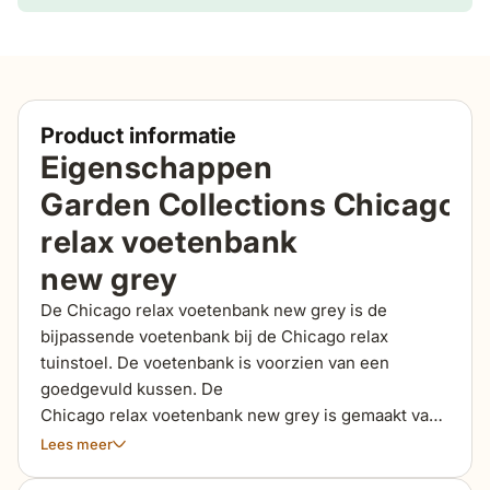
Product informatie
Eigenschappen
Garden Collections Chicago
relax voetenbank
new grey
De Chicago relax voetenbank new grey is de
bijpassende voetenbank bij de Chicago relax
tuinstoel. De voetenbank is voorzien van een
goedgevuld kussen. De
Chicago relax voetenbank new grey is gemaakt van
halfrond kunststof wicker. De vlechtdraden hebben
Lees meer
een ‘mono core’ productieproces, waardoor de