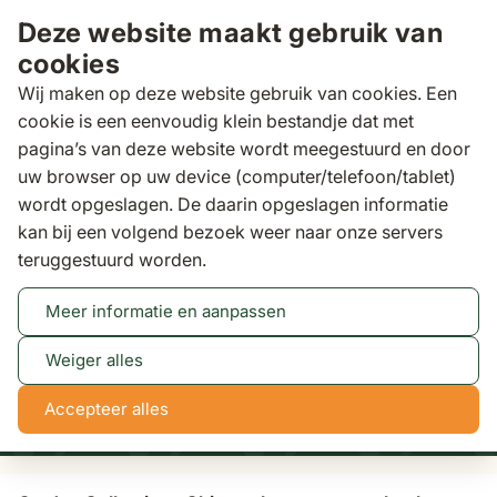
Ga naar de inhoud
Deze website maakt gebruik van
cookies
Wij maken op deze website gebruik van cookies. Een
cookie is een eenvoudig klein bestandje dat met
pagina’s van deze website wordt meegestuurd en door
Zoeken
uw browser op uw device (computer/telefoon/tablet)
wordt opgeslagen. De daarin opgeslagen informatie
kan bij een volgend bezoek weer naar onze servers
Tuinaccessoires
Garden Collections Chicago
teruggestuurd worden.
lounge voetenbank
Meer informatie en aanpassen
Tot 50% korting
Bekijk actie
Weiger alles
NaN
NaN
NaN
NaN
Accepteer alles
dagen
uren
min
sec