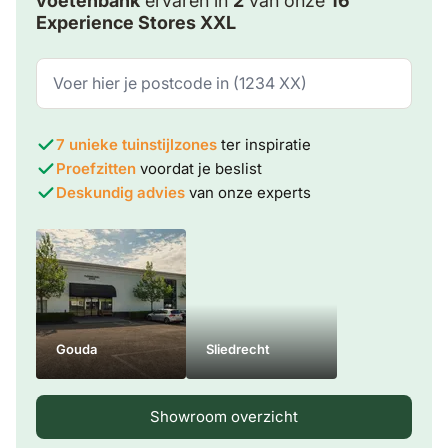
voetenbank
ervaren in
2
van onze
16
Experience Stores XXL
7 unieke tuinstijlzones
ter inspiratie
Proefzitten
voordat je beslist
Deskundig advies
van onze experts
Gouda
Sliedrecht
Showroom overzicht