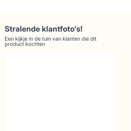
hoogte
75 cm
Stralende klantfoto's!
hoogte onderzijde
72 cm
tafelblad
Een kijkje in de tuin van klanten die dit
product kochten
breedte tafelpoot
32 cm