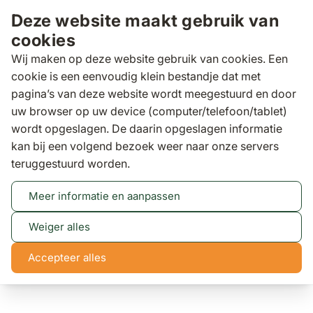
Ga naar de inhoud
Deze website maakt gebruik van
cookies
Wij maken op deze website gebruik van cookies. Een
cookie is een eenvoudig klein bestandje dat met
pagina’s van deze website wordt meegestuurd en door
Zoeken
uw browser op uw device (computer/telefoon/tablet)
wordt opgeslagen. De daarin opgeslagen informatie
kan bij een volgend bezoek weer naar onze servers
Tuintafels
Garden Collections Graniet dining
teruggestuurd worden.
tuintafel 220 x 100 cm
Garden Collections Graniet dining tuintafel 220 x 100
Meer informatie en aanpassen
cm
(11 reviews)
Weiger alles
Accepteer alles