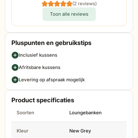
coating zorgt er ook voor dat de kussens niet tot
(2 reviews)
nauwelijks verkleuren. De kussenhoezen zijn
Toon alle reviews
voorzien van een rits zodat u deze koud kunt
wassen wanneer dit nodig is.</p>
Pluspunten en gebruikstips
Inclusief kussens
Afritsbare kussens
Levering op afspraak mogelijk
Product specificaties
Soorten
Loungebanken
Kleur
New Grey