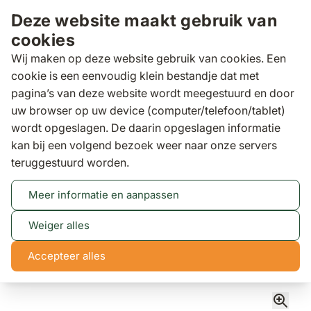
Ga naar de inhoud
Deze website maakt gebruik van
cookies
Wij maken op deze website gebruik van cookies. Een
cookie is een eenvoudig klein bestandje dat met
pagina’s van deze website wordt meegestuurd en door
Zoeken
uw browser op uw device (computer/telefoon/tablet)
Wij zijn op zondag gesloten. Kom gerust
wordt opgeslagen. De daarin opgeslagen informatie
Lees meer
op andere dagen langs!
kan bij een volgend bezoek weer naar onze servers
teruggestuurd worden.
Meer informatie en aanpassen
Tuinbanken
Garden Collections Toronto lounge
tuinbank 3-zits
Weiger alles
Garden Collections Toronto lounge tuinbank 3-zits
Accepteer alles
(2 reviews)