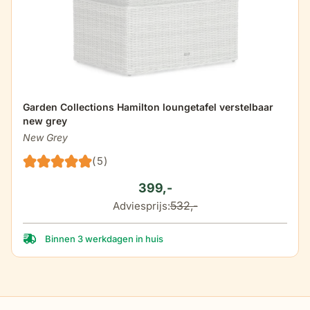
De prijs is afhankelijk van de gekozen opties op de produ
Garden Collections Hamilton loungetafel verstelbaar
new grey
New Grey
(5)
399,-
532,-
Adviesprijs:
Binnen 3 werkdagen in huis