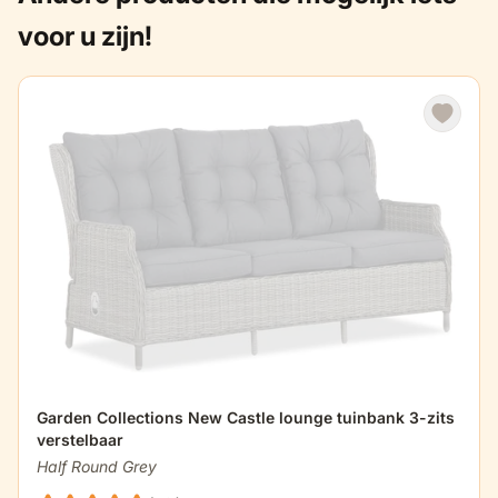
voor u zijn!
hoogte armleuning
69 cm
totale hoogte (incl
90 cm
kussen)
dikte zitkussens
15 cm
Garden Collections New Castle lounge tuinbank 3-zits
verstelbaar
Half Round Grey