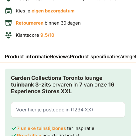
Kies je
eigen bezorgdatum
Retourneren
binnen 30 dagen
Klantscore
9,5/10
Product informatie
Reviews
Product specificaties
Verge
Garden Collections Toronto lounge
tuinbank 3-zits
ervaren in
7
van onze
16
Experience Stores XXL
7 unieke tuinstijlzones
ter inspiratie
Proefzitten
voordat je beslist