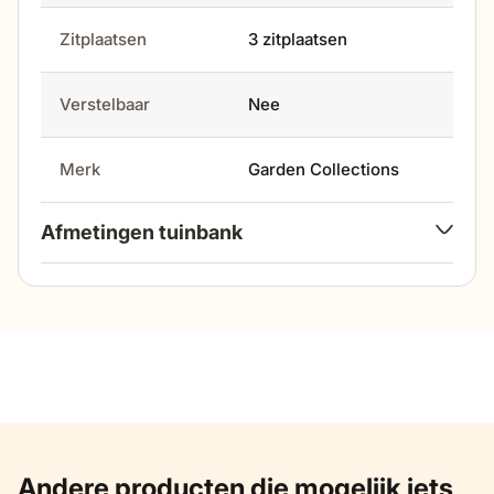
Zitplaatsen
3 zitplaatsen
Verstelbaar
Nee
Merk
Garden Collections
Afmetingen tuinbank
breedte
220 cm
hoogte
69 cm
zithoogte
47 cm
Andere producten die mogelijk iets
zitdiepte
56 cm