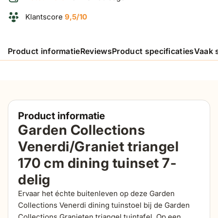
Klantscore
9,5/10
Product informatie
Reviews
Product specificaties
Vaak 
Product informatie
Garden Collections
Venerdi/Graniet triangel
170 cm dining tuinset 7-
delig
Ervaar het échte buitenleven op deze Garden
Collections Venerdi dining tuinstoel bij de Garden
Collections Granieten triangel tuintafel. Op een