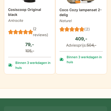
dikte zitkussens
6 cm
Cosiscoop Original
De prijs is afhankelijk van d
Coco Cozy lampenset 2-
black
delig
Antracite
Naturel
(2
(2)
reviews)
409,-
79,-
504,-
Adviesprijs:
105,-
Binnen 3 werkdagen in
huis
Binnen 3 werkdagen in
huis