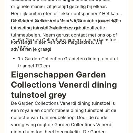
originele manier zit je altijd gezellig bij elkaar.
Heerlijk buiten eten of lekker ontspannen? Het kan
uitstekend met deze tuinset! Je kunt ook jouw eigen
De Garden Collections Venerdi/Graniet triangel 170
tuinset samenstellen uit onze grote collectie
cm dining tuinset 7-delig bestaat uit:
tuinmeubelen. Neem gerust contact met ons op of
6 x Garden Collections Venerdi dining tuinstoel
kom langs in één van onze megastores. Wij
grey
adviseren je graag!
1 x Garden Collection Granieten dining tuintafel
triangel 170 cm
Eigenschappen Garden
Collections Venerdi dining
tuinstoel grey
De Garden Collections Venerdi dining tuinstoel is
een royale en comfortabele dining tuinstoel uit de
collectie van Tuinmeubelshop. Door de ronde
vormgeving oogt de Garden Collections Venerdi
dining tuinstoel heel toegankelijk. De Garden