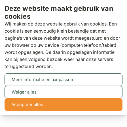
Ga naar de inhoud
Deze website maakt gebruik van
cookies
Wij maken op deze website gebruik van cookies. Een
cookie is een eenvoudig klein bestandje dat met
pagina’s van deze website wordt meegestuurd en door
Zoeken
uw browser op uw device (computer/telefoon/tablet)
wordt opgeslagen. De daarin opgeslagen informatie
kan bij een volgend bezoek weer naar onze servers
Tuinsets
Garden Collections Venerdi/Graniet
teruggestuurd worden.
triangel 170 cm dining tuinset 7-delig
Garden Collections Venerdi/Graniet triangel 170 cm
Meer informatie en aanpassen
dining tuinset 7-delig
(4 reviews)
Weiger alles
Accepteer alles