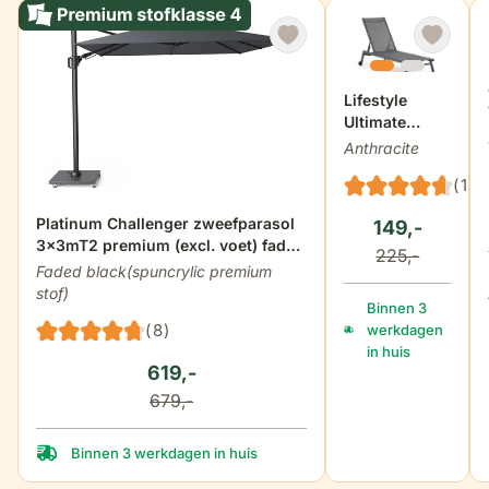
Lifestyle
Ultimate
ligbed met
Anthracite
wiel
(12)
Platinum Challenger zweefparasol
149,-
3x3mT2 premium (excl. voet) faded
225,-
black
Faded black(spuncrylic premium
stof)
Binnen 3
(8)
werkdagen
in huis
619,-
679,-
Binnen 3 werkdagen in huis