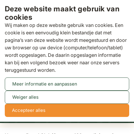
Ga naar de inhoud
Deze website maakt gebruik van
cookies
Wij maken op deze website gebruik van cookies. Een
cookie is een eenvoudig klein bestandje dat met
pagina’s van deze website wordt meegestuurd en door
Zoeken
uw browser op uw device (computer/telefoon/tablet)
wordt opgeslagen. De daarin opgeslagen informatie
kan bij een volgend bezoek weer naar onze servers
Tuinsets
Hartman Royal Club/Concept 160 cm
teruggestuurd worden.
dining tuinset 5-delig
Meer informatie en aanpassen
Tot 50% korting
Bekijk actie
Weiger alles
1
5
53
46
Accepteer alles
dagen
uren
min
sec