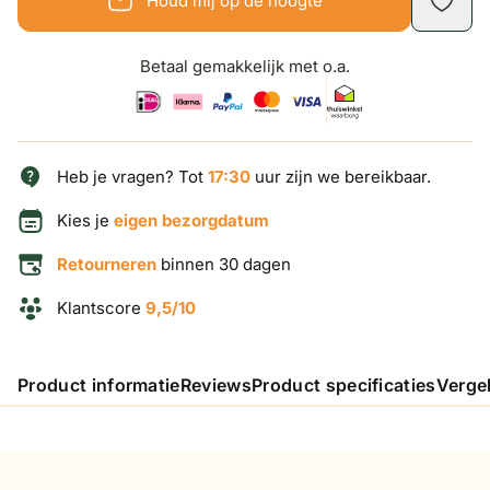
Houd mij op de hoogte
Betaal gemakkelijk met o.a.
Heb je vragen? Tot
17:30
uur zijn we bereikbaar.
Kies je
eigen bezorgdatum
Retourneren
binnen 30 dagen
Klantscore
9,5/10
Product informatie
Reviews
Product specificaties
Verge