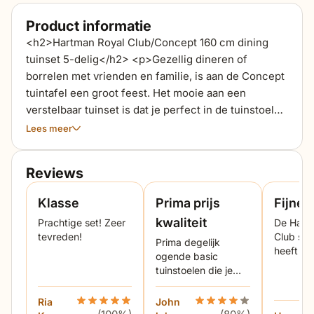
Product informatie
<h2>Hartman Royal Club/Concept 160 cm dining
tuinset 5-delig</h2> <p>Gezellig dineren of
borrelen met vrienden en familie, is aan de Concept
tuintafel een groot feest. Het mooie aan een
verstelbaar tuinset is dat je perfect in de tuinstoel
kunt eten maar ook nog eens heerlijk in de
Lees meer
relaxstand van het zonnetje kunt genieten. De 4-
persoons tuinset heeft een luxe en stijlvolle
Reviews
uitstraling. Het luxe frame van de tuintafel en de
tuinstoelen is gemaakt van aluminium en heeft
Klasse
Prima prijs
Fijne 
daardoor een extra lange levensduur. De
kwaliteit
Prachtige set! Zeer
De Hart
antracietkleurige aluminium tuintafel combineert
tevreden!
Club sta
Prima degelijk
mooi met de luxe Royal Club tuinstoel van het
heeft ee
ogende basic
bekende merk Hartman. <span class="TextRun
zitting d
tuinstoelen die je
SCXW14186469" lang="NL-NL" xml:lang="NL-NL">
andere 
buiten kunt laten
stoelen 
<span class="NormalTextRun SCXW14186469">Het
staan. Goede prijs/
Ria
Beoordeling Hartman Royal Club/Concept 160 cm 
John
Beoordeling Hartman Roy
voor de
is ook mogelijk om jouw eigen </span><span
kwaliteit