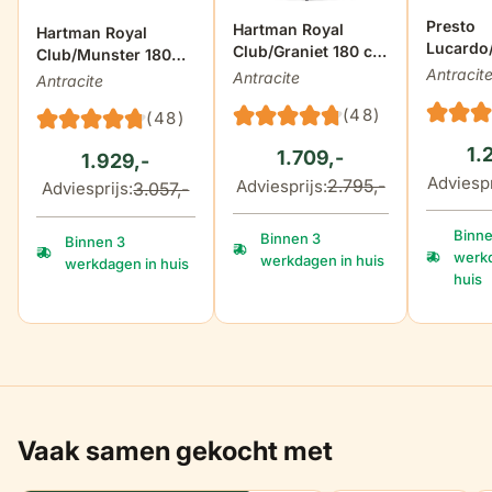
De prijs
Presto
De prijs is afhankelijk van de ge
Hartman Royal
De prijs is afhankelijk van de gekozen opties op de produ
Hartman Royal
Lucardo
Club/Graniet 180 cm
Club/Munster 180
164 cm d
dining tuinset 5-
Antracit
cm dining tuinset 5-
Antracite
Antracite
tuinset 
delig
delig
(48)
(48)
1.
1.709,-
1.929,-
Adviespr
2.795,-
Adviesprijs:
3.057,-
Adviesprijs:
Binne
Binnen 3
Binnen 3
werkd
werkdagen in huis
werkdagen in huis
huis
Vaak samen gekocht met