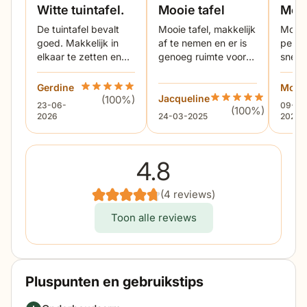
daarna stroperig en tenslotte uitgehard tot een
Witte tuintafel.
Mooie tafel
Mooi
mooie en duurzame coating op het frame van de
De tuintafel bevalt
Mooie tafel, makkelijk
Mooie
tuintafel. Het tafelblad is gemaakt van keramiek dat
goed. Makkelijk in
af te nemen en er is
perso
is aangebracht op gehard veiligheidsglas. Dit is een
elkaar te zetten en
genoeg ruimte voor 6
snel i
erg sterk en hard materiaal. De Lifestyle Margao
goed af te stellen.
stoelen.
tafel
dining tuintafel is geschikt om het gehele jaar door
We zijn er blij mee,
lichte
Gerdine
Beoordeling Hartman Sophie element/Margao 22
Moni
het is een goede
erbij
Jacqueline
Beoordeling Hartman
buiten te blijven staan. De tuintafel is makkelijk
(100%)
23 juni 2026
9 mei 
23-06-
09-05
(100%)
keuze geweest.
schoon te maken met lauw water en eventueel een
24 maart 2025
2026
24-03-2025
2024
mild schoonmaakmiddel. Wil je meer weten? Neem
gerust contact op per telefoon of chat. We helpen je
4.8
graag met al je vragen.
(4 reviews)
Toon alle reviews
Pluspunten en gebruikstips