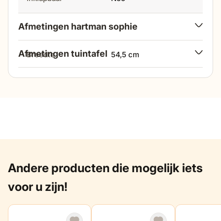
Afmetingen hartman sophie
Afmetingen tuintafel
breedte
54,5 cm
lengte
220 cm
hoogte
84 cm
breedte
90 cm
diepte
52,5 cm
hoogte
75 cm
zithoogte
44 cm
Andere producten die mogelijk iets
hoogte onderzijde
69 cm
zitdiepte
40 cm
tafelblad
voor u zijn!
hoogte armleuning
67 cm