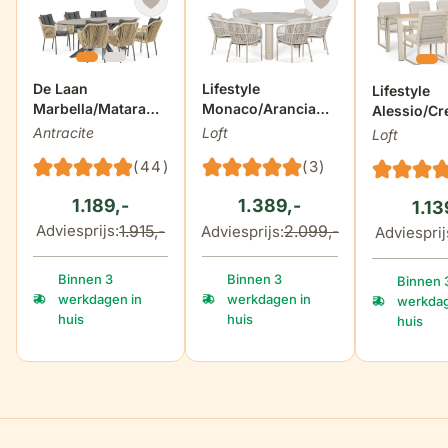
breedte armleuning
5 cm
De prijs is afhankelijk van de gekozen opties op de produ
De Laan
De prijs is afhankelijk van de gek
Lifestyle
De prijs i
Lifestyle
Marbella/Matara
Monaco/Arancia
Alessio/Cr
220 cm dining
150 cm dining
210x90 cm
Antracite
Loft
Loft
tuinset 7-delig
tuinset 7-delig
tuinset 7-d
(44)
(3)
1.189,-
1.389,-
1.13
1.915,-
2.099,-
Adviesprijs:
Adviesprijs:
Adviesprij
Binnen 3
Binnen 3
Binnen 
werkdagen in
werkdagen in
werkdag
huis
huis
huis