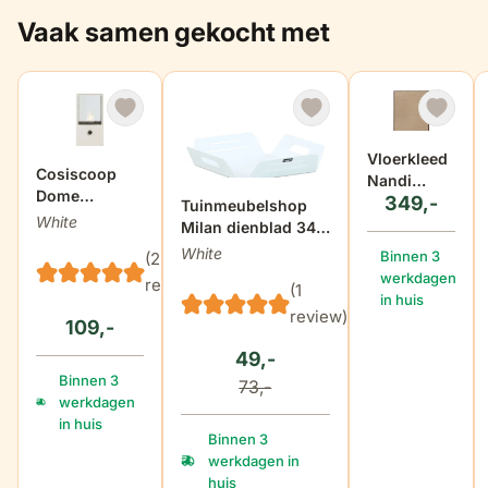
Vaak samen gekocht met
Vloerkleed
Cosiscoop
Nandi
Dome
349,-
160x230
Tuinmeubelshop
gaslantaarn
White
cm
Milan dienblad 34,5
white
x 34,5 cm
White
Binnen 3
(2
werkdagen
reviews)
(1
in huis
review)
109,-
49,-
Binnen 3
73,-
werkdagen
in huis
Binnen 3
werkdagen in
huis