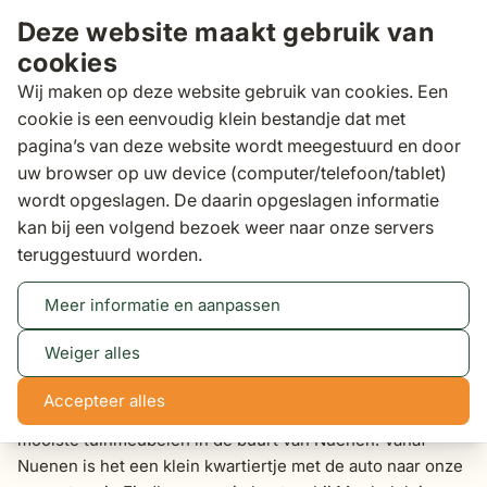
Ga naar de inhoud
Deze website maakt gebruik van
cookies
Wij maken op deze website gebruik van cookies. Een
cookie is een eenvoudig klein bestandje dat met
pagina’s van deze website wordt meegestuurd en door
Zoeken
uw browser op uw device (computer/telefoon/tablet)
Binnen 3 dagen
gratis bezorgd
wordt opgeslagen. De daarin opgeslagen informatie
kan bij een volgend bezoek weer naar onze servers
Tuinmeubelen Nuenen
teruggestuurd worden.
Meer informatie en aanpassen
Tuinmeubelen Nuenen
Weiger alles
Zoek je tuinmeubelen in Nuenen?
Accepteer alles
Bij Tuinmeubelshop ben je aan het juiste adres voor de
mooiste tuinmeubelen in de buurt van Nuenen. Vanaf
Nuenen is het een klein kwartiertje met de auto naar onze