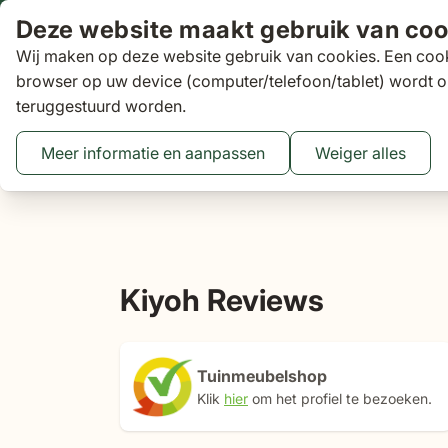
Ga naar de inhoud
Deze website maakt gebruik van coo
Wij maken op deze website gebruik van cookies. Een cook
Zoeken
browser op uw device (computer/telefoon/tablet) wordt o
teruggestuurd worden.
Aanbiedingen
Tuinsets
Loungesets
Tuinstoelen
Tuin
Toggle submenu for Tuinsets
Toggle submenu
Tog
Meer informatie en aanpassen
Weiger alles
Binnen 3 dagen
gratis bezorgd
16 XXL Experience Store
Kiyoh Reviews
Tuinmeubelshop
Klik
hier
om het profiel te bezoeken.