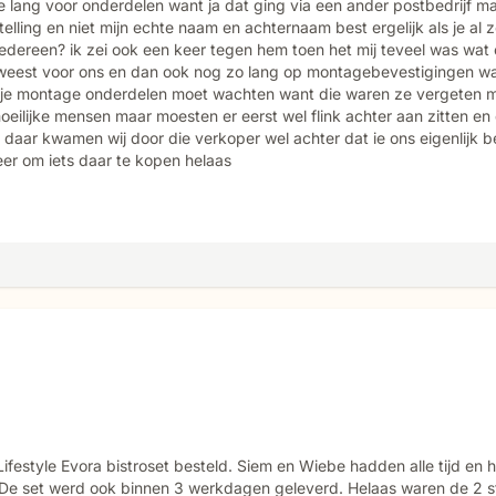
e lang voor onderdelen want ja dat ging via een ander postbedrijf m
elling en niet mijn echte naam en achternaam best ergelijk als je al
 iedereen? ik zei ook een keer tegen hem toen het mij teveel was wa
g geweest voor ons en dan ook nog zo lang op montagebevestigingen 
op je montage onderdelen moet wachten want die waren ze vergeten me
 moeilijke mensen maar moesten er eerst wel flink achter aan zitten en
 daar kwamen wij door die verkoper wel achter dat ie ons eigenlijk be
r om iets daar te kopen helaas
ifestyle Evora bistroset besteld. Siem en Wiebe hadden alle tijd en
 De set werd ook binnen 3 werkdagen geleverd. Helaas waren de 2 s