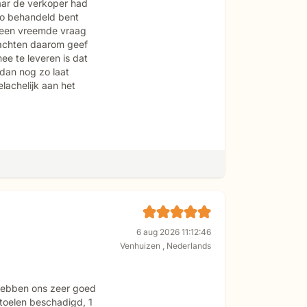
aar de verkoper had
 zo behandeld bent
t een vreemde vraag
wachten daarom geef
e te leveren is dat
 dan nog zo laat
lachelijk aan het
6 aug 2026 11:12:46
Venhuizen
,
Nederlands
 hebben ons zeer goed
toelen beschadigd, 1