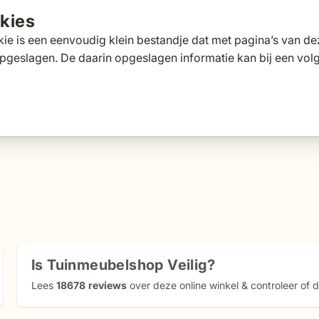
kies
ie is een eenvoudig klein bestandje dat met pagina’s van 
pgeslagen. De daarin opgeslagen informatie kan bij een vo
tafels
Tuinbanken
Ligbedden
Parasols
Pergola's
 for Loungesets
gle submenu for Tuinstoelen
Toggle submenu for Tuintafels
Toggle submenu for Tuinbanken
Toggle submenu for Ligbed
Toggle submenu fo
Toggle s
s
Klantscore
9,5/10
Exp
Is
Tuinmeubelshop
Veilig?
Lees
18678
reviews
over deze online winkel & controleer of de