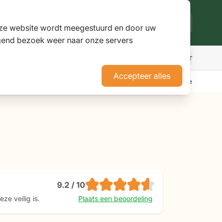
deze website wordt meegestuurd en door uw
lgend bezoek weer naar onze servers
Meer
den
r Parasols
ubmenu for Pergola's
Accepteer alles
erience Stores XXL
Tuininspiratie
Advies
Nieuws
Klantenservice
9.2 / 10
ze veilig is.
Plaats een beoordeling