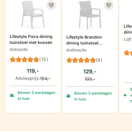
Lif
dini
De prijs is afhankelijk van de gekozen opties op de produ
Lifestyle Fiora dining
Lifestyle Brandon
Loft
tuinstoel met kussen
dining tuinstoel
antraciet
Antracite
Anthracite
(15)
(6)
119,-
129,-
184,-
Adviesprijs:
199,-
Binnen 3 werkdagen
Binnen 3 werkdagen
in huis
in huis