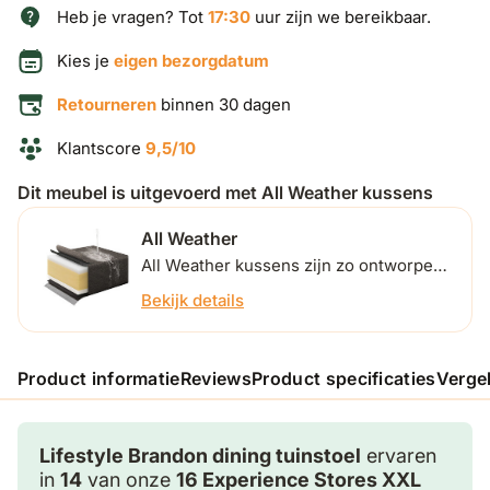
Heb je vragen? Tot
17:30
uur zijn we bereikbaar.
Kies je
eigen bezorgdatum
Retourneren
binnen 30 dagen
Klantscore
9,5/10
Dit meubel is uitgevoerd met All Weather kussens
All Weather
All Weather kussens zijn zo ontworpen
dat ze bestand zijn tegen alle
Bekijk details
seizoenen. U kunt ze dus met een
gerust hart het hele jaar buiten laten
liggen.
Product informatie
Reviews
Product specificaties
Verge
Lifestyle Brandon dining tuinstoel
ervaren
in
14
van onze
16 Experience Stores XXL