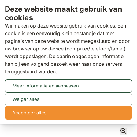
Ga naar de inhoud
Deze website maakt gebruik van
cookies
Wij maken op deze website gebruik van cookies. Een
cookie is een eenvoudig klein bestandje dat met
pagina’s van deze website wordt meegestuurd en door
Zoeken
uw browser op uw device (computer/telefoon/tablet)
Wij zijn op zondag gesloten. Kom gerust
wordt opgeslagen. De daarin opgeslagen informatie
Lees meer
op andere dagen langs!
kan bij een volgend bezoek weer naar onze servers
teruggestuurd worden.
Binnen 3 dagen
gratis bezorgd
Meer informatie en aanpassen
Tuinstoelen
Lifestyle Brandon dining tuinstoel
Weiger alles
Lifestyle Brandon dining tuinstoel
Accepteer alles