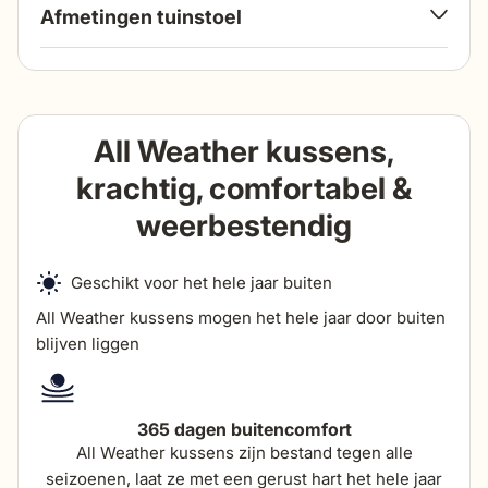
Afmetingen tuinstoel
breedte
59 cm
hoogte
All Weather kussens,
83 cm
krachtig, comfortabel &
diepte
50 cm
weerbestendig
zithoogte
44 cm
Geschikt voor het hele jaar buiten
All Weather kussens mogen het hele jaar door buiten
zitdiepte
49 cm
blijven liggen
hoogte armleuning
66 cm
365 dagen buitencomfort
All Weather kussens zijn bestand tegen alle
breedte armleuning
3,5 cm
seizoenen, laat ze met een gerust hart het hele jaar