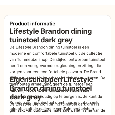
Product informatie
Lifestyle Brandon dining
tuinstoel dark grey
De Lifestyle Brandon dining tuinstoel is een
moderne en comfortabele tuinstoel uit de collectie
van Tuinmeubelshop. De stijlvol ontworpen tuinstoel
heeft een voorgevormde rugleuning en zitting, die
zorgen voor een comfortabele pasvorm. De Brandon
Eigenschappen Lifestyle
dining tuinstoel is leverbaar in meerdere kleuren. De
teakhouten armleuning geeft de tuinstoel een
Brandon dining tuinstoel
natuurlijk accent. De tuinstoel is stapelbaar,
dark grey
waardoor hij eenvoudig op te bergen is. Je kunt de
Brandon dining tuinstoel combineren met de vele
De Lifestyle Brandon dining tuinstoel dark grey is
tuintafels uit de collectie van Tuinmeubelshop.
gemaakt van duurzame materialen. Het frame van de