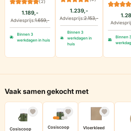
(2)
1.239,-
1.189,-
1.2
2.153,-
Adviesprijs:
1.659,-
Adviesprijs:
Adviesprij
Binnen 3
Binnen 3
Binnen 
werkdagen in
werkdagen in huis
werkdag
huis
Vaak samen gekocht met
Cosiscoop
Vloerkleed
Cosiscoop