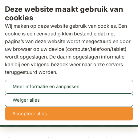
Ga naar de inhoud
Deze website maakt gebruik van
cookies
Wij maken op deze website gebruik van cookies. Een
cookie is een eenvoudig klein bestandje dat met
pagina’s van deze website wordt meegestuurd en door
Zoeken
uw browser op uw device (computer/telefoon/tablet)
Binnen 3 dagen
gratis bezorgd
wordt opgeslagen. De daarin opgeslagen informatie
kan bij een volgend bezoek weer naar onze servers
Tuinsets
Lifestyle Brandon/Riviera 180 cm dining
teruggestuurd worden.
tuinset 5-delig
Meer informatie en aanpassen
Tot 50% korting
Bekijk actie
Weiger alles
NaN
NaN
NaN
NaN
Accepteer alles
dagen
uren
min
sec