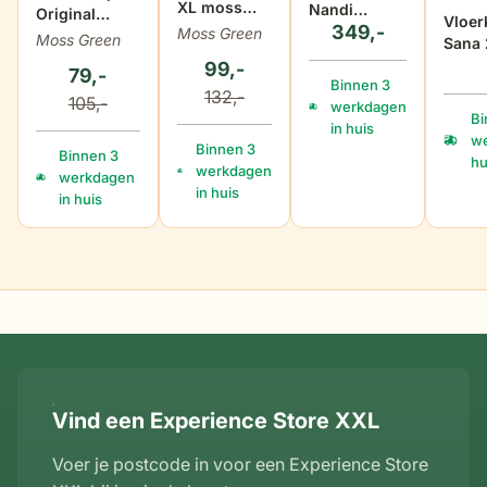
XL moss
Nandi
Original
Vloer
green
349,-
160x230 cm
Moss Green
moss green
Moss Green
Sana
crem
99,-
79,-
Binnen 3
132,-
105,-
werkdagen
Bi
in huis
we
Binnen 3
Binnen 3
hu
werkdagen
werkdagen
in huis
in huis
Vind een Experience Store XXL
Voer je postcode in voor een Experience Store