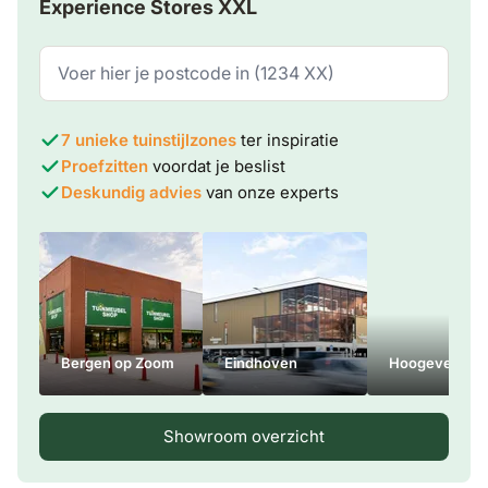
Experience Stores XXL
7 unieke tuinstijlzones
ter inspiratie
Proefzitten
voordat je beslist
Deskundig advies
van onze experts
Bergen op Zoom
Eindhoven
Hoogeveen
Showroom overzicht