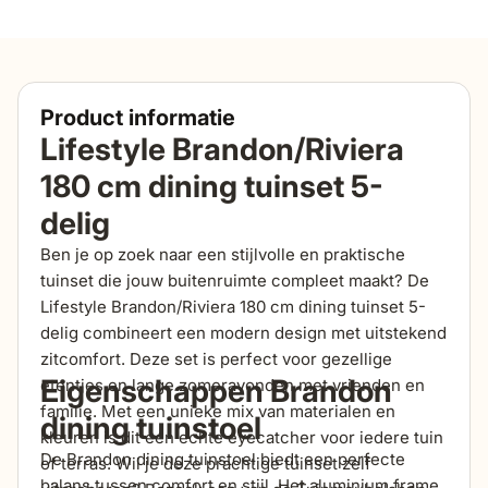
Product informatie
Lifestyle Brandon/Riviera
180 cm dining tuinset 5-
delig
Ben je op zoek naar een stijlvolle en praktische
tuinset die jouw buitenruimte compleet maakt? De
Lifestyle Brandon/Riviera 180 cm dining tuinset 5-
delig combineert een modern design met uitstekend
zitcomfort. Deze set is perfect voor gezellige
Eigenschappen Brandon
etentjes en lange zomeravonden met vrienden en
familie. Met een unieke mix van materialen en
dining tuinstoel
kleuren is dit een echte eyecatcher voor iedere tuin
De Brandon dining tuinstoel biedt een perfecte
of terras. Wil je deze prachtige tuinset zelf
balans tussen comfort en stijl. Het aluminium frame