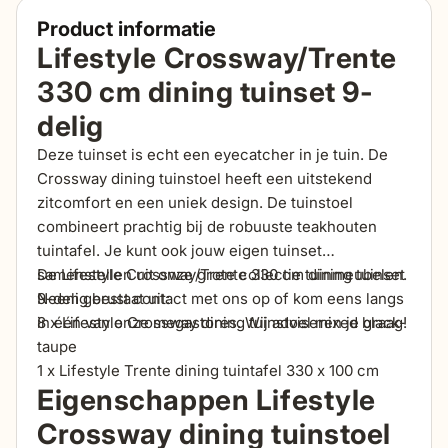
Product informatie
Lifestyle Crossway/Trente
330 cm dining tuinset 9-
delig
Deze tuinset is echt een eyecatcher in je tuin. De
Crossway dining tuinstoel heeft een uitstekend
zitcomfort en een uniek design. De tuinstoel
combineert prachtig bij de robuuste teakhouten
tuintafel. Je kunt ook jouw eigen tuinset
samenstellen uit onze grote collectie tuinmeubelen.
De Lifestyle Crossway/Trente 330 cm dining tuinset
Neem gerust contact met ons op of kom eens langs
9-delig bestaat uit:
in één van onze megastores. Wij adviseren je graag!
8 x Lifestyle Crossway dining tuinstoel mixed black-
taupe
1 x Lifestyle Trente dining tuintafel 330 x 100 cm
Eigenschappen Lifestyle
Crossway dining tuinstoel