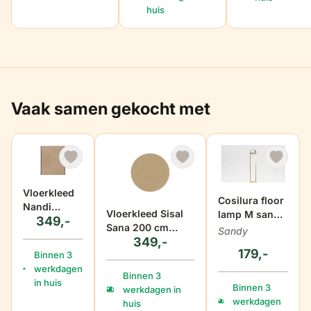
huis
Vaak samen gekocht met
Vloerkleed
Cosilura floor
Nandi
Vloerkleed Sisal
lamp M sandy
349,-
160x230 cm
Sana 200 cm
beige
Sandy
349,-
rond creme
179,-
Binnen 3
werkdagen
Binnen 3
in huis
Binnen 3
werkdagen in
werkdagen
huis