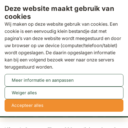
Ga naar de inhoud
Deze website maakt gebruik van
cookies
Wij maken op deze website gebruik van cookies. Een
cookie is een eenvoudig klein bestandje dat met
pagina’s van deze website wordt meegestuurd en door
Zoeken
uw browser op uw device (computer/telefoon/tablet)
Binnen 3 dagen
wordt opgeslagen. De daarin opgeslagen informatie
kan bij een volgend bezoek weer naar onze servers
Tuinsets
Lifestyle Crossway/Trente 330 cm dining
teruggestuurd worden.
tuinset 9-delig
Meer informatie en aanpassen
Tot 50% korting
Bekijk actie
Weiger alles
NaN
NaN
NaN
NaN
Accepteer alles
dagen
uren
min
sec