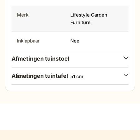
Merk
Lifestyle Garden
Furniture
Inklapbaar
Nee
Afmetingen tuinstoel
Afmetingen tuintafel
breedte
51 cm
lengte
330 cm
hoogte
84 cm
breedte
100 cm
diepte
48 cm
hoogte
77 cm
zithoogte
50 cm