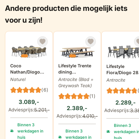
Andere producten die mogelijk iets
hoogte onderzijde
72 cm
zitdiepte
48 cm
tafelblad
voor u zijn!
hoogte armleuning
63 cm
breedte armleuning
3,5 cm
dikte zitkussens
4,5 cm
De prijs is afhankelijk van de gekozen opties op de produ
Coco
De prijs is afhankelijk van de gekoz
Lifestyle Trente
De prijs is af
Lifestyle
Nathan/Diogo
dining
Fiora/Diogo 28
280 cm dining
picknickset 260
cm dining tuin
Naturel
Antracite (Blad =
Antracite
tuinset 9-delig
cm 3-delig
9-delig
Greywash Teak)
(6)
(1)
3.089,-
2.289,-
2.389,-
5.201,-
Adviesprijs:
3.3
Adviesprijs:
4.010,-
Adviesprijs:
Binnen 3
Binnen 3
werkdagen in
Binnen 3
werkdagen i
huis
werkdagen in
huis