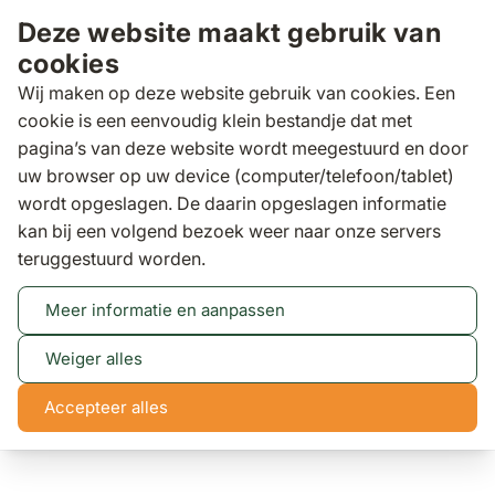
Ga naar de inhoud
Deze website maakt gebruik van
cookies
Wij maken op deze website gebruik van cookies. Een
cookie is een eenvoudig klein bestandje dat met
pagina’s van deze website wordt meegestuurd en door
Zoeken
uw browser op uw device (computer/telefoon/tablet)
wordt opgeslagen. De daarin opgeslagen informatie
kan bij een volgend bezoek weer naar onze servers
Tuinsets
Lifestyle Estancia/Graniet rond 120 cm
teruggestuurd worden.
dining tuinset 5-delig
Lifestyle Estancia/Graniet rond 120 cm dining tuinset
Meer informatie en aanpassen
5-delig
(7 reviews)
Weiger alles
Accepteer alles