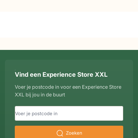
breedte
50 cm
hoogte
82 cm
diepte
56 cm
zithoogte
48 cm
Vind een Experience Store XXL
zitdiepte
44 cm
Voer je postcode in voor een Experience Store
hoogte armleuning
67 cm
XXL bij jou in de buurt
breedte armleuning
2,5 cm
Zoeken