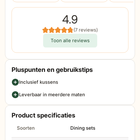
Het is mogelijk om de tuintafel het hele jaar buiten
Ook de service,
te laten staan. Ook kan de tuintafel beschermd
zowel in de winkel
4.9
worden met onze Outdoor Cover beschermhoezen.
als bij de
bezorging, was
Wij adviseren je hier graag over.
prima.
(7 reviews)
Toon alle reviews
Pluspunten en gebruikstips
Inclusief kussens
Leverbaar in meerdere maten
Product specificaties
Soorten
Dining sets