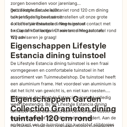
zorgen bovendien voor jarenlang
gebruiksplezier.
De Lifestyle Estancia/Graniet rond 120 cm dining
Je
kunt
ook
tuinset 5-delig bestaat uit:
je
eigen
tuinset
samenstellen uit onze grote
collectie tuinmeubelen. Neem gerust contact met
4 x Lifestyle Estancia dining tuinstoel
ons op of kom langs in 1 van onze
1 x Garden Collection Granieten dining tuintafel rond
Megastor
e
s.
Wij
120 cm
adv
iseren
je
graag!
Eigenschappen Lifestyle
Estancia dining tuinstoel
De Lifestyle Estancia dining tuinstoel is een fraai
vormgegeven en comfortabele tuinstoel in het
assortiment van Tuinmeubelshop. De tuinstoel heeft
een aluminium frame. Het voordeel van aluminium is
dat het licht van gewicht is, en niet kan roesten.
Eigenschappen Garden
Hiermee is de Lifestyle Estancia tuinstoel volledig
weersbestendig. Bij de Lifestyle Estancia dining
Collection Granieten dining
tuinstoel wordt standaard een comfortabel kussen
tuintafel 120 cm rond
geleverd, wat het zitcomfort extra bevordert. Aan de
onderkant van de tuinstoel zijn kunststof slijtdopjes
De Garden Collection granieten dining tuintafel 120