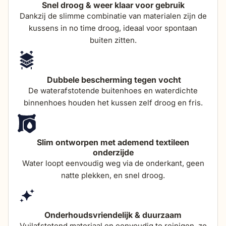
Snel droog & weer klaar voor gebruik
hoogte armleuning
64 cm
Dankzij de slimme combinatie van materialen zijn de
kussens in no time droog, ideaal voor spontaan
buiten zitten.
breedte armleuning
5 cm
totale hoogte (incl
89 cm
Dubbele bescherming tegen vocht
kussen)
De waterafstotende buitenhoes en waterdichte
binnenhoes houden het kussen zelf droog en fris.
dikte zitkussens
9 cm
Slim ontworpen met ademend textileen
breedte
58 cm
onderzijde
Water loopt eenvoudig weg via de onderkant, geen
hoogte
82 cm
natte plekken, en snel droog.
diepte
57 cm
Onderhoudsvriendelijk & duurzaam
Vuilafstotend materiaal en eenvoudig te reinigen, zo