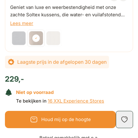
Geniet van luxe en weerbestendigheid met onze
zachte Soltex kussens, die water- en vuilafstotend
zijn, zelfs bij onverwachte regenbuien.
Lees meer
De prijs is afhankelijk van de gekozen opties
Laagste prijs in de afgelopen 30 dagen
229,-
Niet op voorraad
Te bekijken in
16 XXL Experience Stores
Houd mij op de hoogte
Betaal gemakkelijk met o.a.