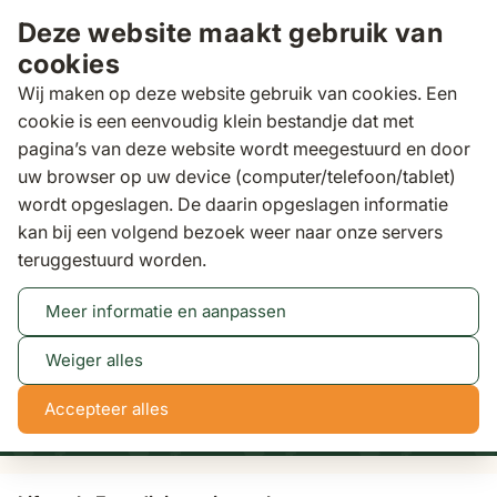
Ga naar de inhoud
Deze website maakt gebruik van
cookies
Wij maken op deze website gebruik van cookies. Een
cookie is een eenvoudig klein bestandje dat met
pagina’s van deze website wordt meegestuurd en door
Zoeken
uw browser op uw device (computer/telefoon/tablet)
Binnen 3 dagen
grat
wordt opgeslagen. De daarin opgeslagen informatie
kan bij een volgend bezoek weer naar onze servers
Tuinstoelen
Lifestyle Faro dining tuinstoel
teruggestuurd worden.
Meer informatie en aanpassen
Tot 50% korting
Bekijk actie
Weiger alles
NaN
NaN
NaN
NaN
Accepteer alles
dagen
uren
min
sec