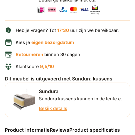
Heb je vragen? Tot
17:30
uur zijn we bereikbaar.
Kies je
eigen bezorgdatum
Retourneren
binnen 30 dagen
Klantscore
9,5/10
Dit meubel is uitgevoerd met Sundura kussens
Sundura
Sundura kussens kunnen in de lente en
zomer buiten blijven liggen. Ontdek
Bekijk details
hieronder hoe ze dat precies doen.
Product informatie
Reviews
Product specificaties