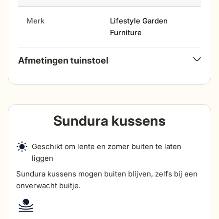
Merk
Lifestyle Garden
Furniture
Afmetingen tuinstoel
breedte
58 cm
hoogte
Sundura kussens
82 cm
diepte
57 cm
Geschikt om lente en zomer buiten te laten
liggen
Sundura kussens mogen buiten blijven, zelfs bij een
zithoogte
50 cm
onverwacht buitje.
zitdiepte
46 cm