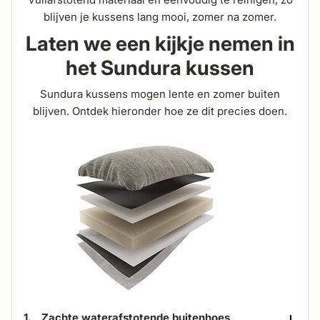
zithoogte
50 cm
blijven je kussens lang mooi, zomer na zomer.
Laten we een kijkje nemen in
zitdiepte
46 cm
het Sundura kussen
Sundura kussens mogen lente en zomer buiten
hoogte armleuning
64 cm
blijven. Ontdek hieronder hoe ze dit precies doen.
breedte armleuning
5 cm
totale hoogte (incl
89 cm
kussen)
dikte zitkussens
9 cm
1.
Zachte waterafstotende buitenhoes