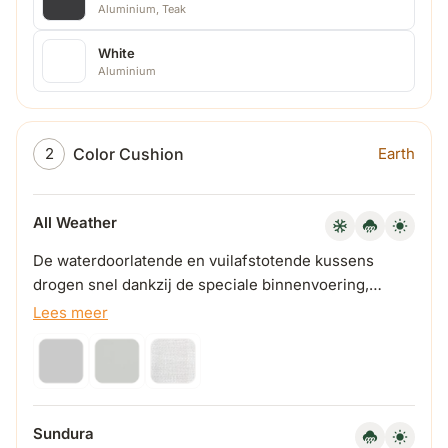
Aluminium, Teak
White
Aluminium
Color Cushion
2
Earth
All Weather
De waterdoorlatende en vuilafstotende kussens
drogen snel dankzij de speciale binnenvoering,
waardoor ze het hele jaar buiten kunnen blijven
Lees meer
liggen.
Sundura