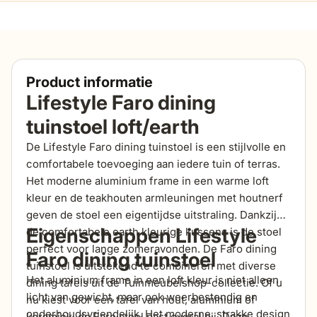
Product informatie
Lifestyle Faro dining
tuinstoel loft/earth
De Lifestyle Faro dining tuinstoel is een stijlvolle en
comfortabele toevoeging aan iedere tuin of terras.
Het moderne aluminium frame in een warme loft
kleur en de teakhouten armleuningen met houtnerf
geven de stoel een eigentijdse uitstraling. Dankzij
Eigenschappen Lifestyle
de comfortabele earth kleurige kussens is de stoel
perfect voor lange zomeravonden. De Faro dining
Faro dining tuinstoel
tuinstoel is uitstekend te combineren met diverse
Het aluminium frame in een loft kleur is niet alleen
dining tafels uit de Tuinmeubelshop-collectie. Of u
licht van gewicht, maar ook weerbestendig en
nu kiest voor een tafel van hout, aluminium of
onderhoudsvriendelijk. Het moderne, strakke design
keramiek, de Faro stoel past overal bij. Deze