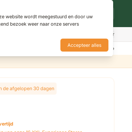
deze website wordt meegestuurd en door uw
lgend bezoek weer naar onze servers
Meer
den
r Parasols
ubmenu for Pergola's
Accepteer alles
erience Stores XXL
Tuininspiratie
Advies
Nieuws
Klantenservice
lijk van de gekozen opties
 in de afgelopen 30 dagen
ertijd