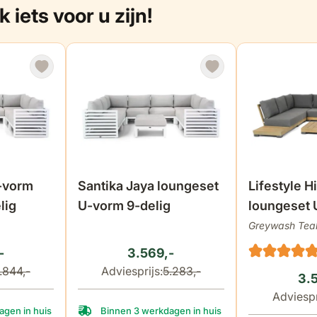
iets voor u zijn!
dikte z
de productpagina
kelijk van de gekozen opties op de productpagina
De prijs is afhankelijk van de gekozen optie
De prijs is a
-vorm
Santika Jaya loungeset
Lifestyle H
lig
U-vorm 9-delig
loungeset U
delig
Greywash Tea
-
3.569,-
.844,-
Adviesprijs:
5.283,-
3.
Adviespr
agen in huis
Binnen 3 werkdagen in huis