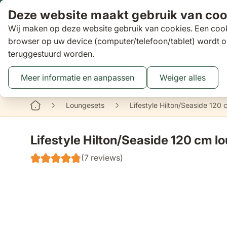
Ga naar de inhoud
Deze website maakt gebruik van coo
Wij maken op deze website gebruik van cookies. Een cook
Zoeken
browser op uw device (computer/telefoon/tablet) wordt o
teruggestuurd worden.
Aanbiedingen
Tuinsets
Loungesets
Tuinstoelen
Tuin
Toggle submenu for Tuinsets
Toggle submenu
Tog
Meer informatie en aanpassen
Weiger alles
Binnen 3 dagen
gratis bezorgd
16 XXL Experience Store
Loungesets
Lifestyle Hilton/Seaside 120
Lifestyle Hilton/Seaside 120 cm l
(7 reviews)