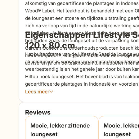
afkomstig van gecertificeerde plantages in Indones
Wood® Label. Het teakhout is behandeld met een O
de
loungeset
een stoere en tijdloze uitstraling geef
zich na verloop van tijd in de natuurlijke werking v
Eigenschappen Lifestyle S
vergrijzing. Je kunt ervoor kiezen om de
loungeset
behouden zoals de
loungeset
uit de verpakking kom
120 x 80 cm
Garden
Collections
onderhoudsproducten beschikba
Het buitenframe van de Lifestyle
Seaside
lounge vu
merk
Sunproof
®, wat garant staat voor een hoge kl
aluminium en is voorzien van een sterke poedercoatin
adviseren je om de teakhouten tuinmeubelen niet a
weerbestendig is en het gehele jaar door buiten kan 
Hilton
hoek
loungeset
. Het bovenblad is van teakhou
gecertificeerde plantages in Indonesië en voorzien
teakhout is behandeld met een '
Lees meer
old
teak
greywash
'
uitstraling geeft. De stoere uitstraling van deze loun
natuurlijke werking van het teakhout, zoals kleine h
Reviews
kiezen om de loungetafel volledig te laten vergrijz
vuurtafel uit de verpakking komt. Hiervoor zijn de
Mooie, lekker zittende
Mooie, lekker
beschikbaar. Heb jij extra informatie nodig voor h
loungeset
loungeset
verder op onze website en stel gerust je vragen via