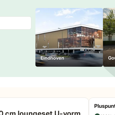
Eindhoven
Go
Pluspunt
120 cm loungeset U-vorm