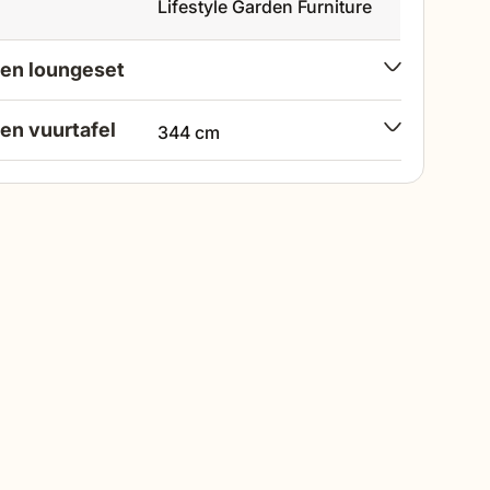
Lifestyle Garden Furniture
en loungeset
en vuurtafel
344 cm
120 cm
309 cm
80 cm
85 cm
53 cm
95 cm
te
37 cm
e
64 cm