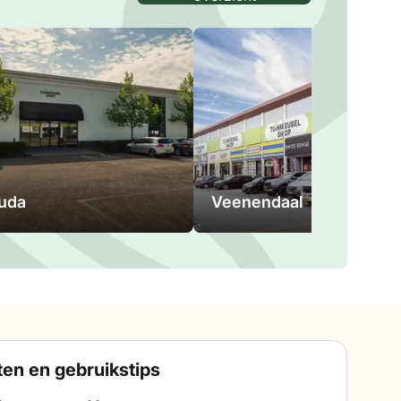
uda
Veenendaal
en en gebruikstips