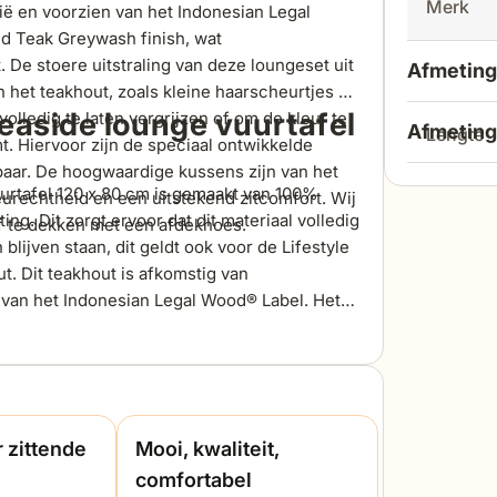
Merk
ië en voorzien van het
Indonesian
Legal
ld Teak
Greywash
finish, wat
t. De stoere uitstraling van deze
loungeset
uit
Afmeting
an het teakhout, zoals kleine haarscheurtjes en
easide lounge vuurtafel
volledig te laten vergrijzen of om de kleur te
Afmeting
lengte
t. Hiervoor zijn de speciaal ontwikkelde
ar. De hoogwaardige kussens zijn van het
urtafel 120 x 80 cm is gemaakt van 100%
lengte
eurechtheid en een uitstekend zitcomfort. Wij
breedte
g. Dit zorgt ervoor dat dit materiaal volledig
f te dekken met een afdekhoes.
blijven staan, dit geldt ook voor de Lifestyle
breedte
hoogte
t. Dit teakhout is afkomstig van
 van het
Indonesian
Legal Wood® Label. Het
 finish, wat de vuurtafel een stoere en tijdloze
hoogte
diepte
getafel uit zich na verloop van tijd in de
aarscheurtjes en vergrijzing. Je kunt ervoor
zithoog
en of om de kleur te behouden zoals de
 speciaal ontwikkelde onderhoudsproducten
 zittende
Mooi, kwaliteit,
et onderhoud van deze
buitenset
? Kijk eens
zitdiept
comfortabel
 de chat!