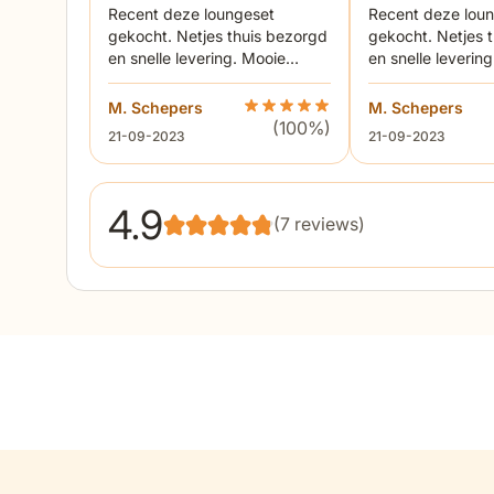
Recent deze loungeset
Recent deze lou
gekocht. Netjes thuis bezorgd
gekocht. Netjes 
en snelle levering. Mooie
en snelle leverin
houtkleur en structuur. Door
houtkleur en stru
het dikke zitkussen, zit hij
het dikke zitkusse
M. Schepers
Beoordeling Lifestyle Hilton/S
M. Schepers
heerlijk!
heerlijk!
(100%)
21 september 2023
21 september 2023
21-09-2023
21-09-2023
4.9
(7 reviews)