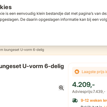
kies
ie is een eenvoudig klein bestandje dat met pagina’s van 
pgeslagen. De daarin opgeslagen informatie kan bij een vo
tafels
Tuinbanken
Ligbedden
Parasols
Pergola's
 for Loungesets
gle submenu for Tuinstoelen
Toggle submenu for Tuintafels
Toggle submenu for Tuinbanken
Toggle submenu for Ligbed
Toggle submenu fo
Toggle s
s
Klantscore
9,5/10
Exp
 cm loungeset U-vorm 6-delig
oungeset U-vorm 6-delig
De prijs is afhanke
Laagste prijs
4.209,-
Adviesprijs:
7.439,-
9-12 weken lev