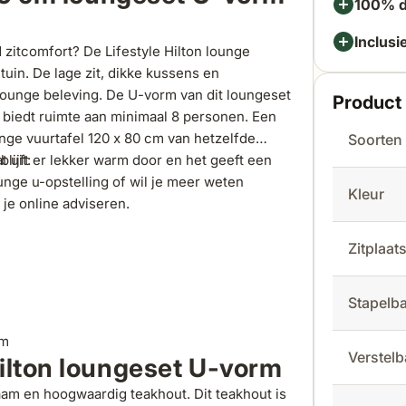
100% d
Inclusi
 zitcomfort? De Lifestyle Hilton lounge
tuin. De lage zit, dikke kussens en
ounge beleving. De U-vorm van dit loungeset
Product 
et biedt ruimte aan minimaal 8 personen. Een
unge vuurtafel 120 x 80 cm van hetzelfde
Soorten
blijft er lekker warm door en het geeft een
 uit:
ounge u-opstelling of wil je meer weten
Kleur
 je online adviseren.
Zitplaa
Stapelb
cm
Verstel
ilton loungeset U-vorm
aam en hoogwaardig
teakhout
. Dit teakhout is