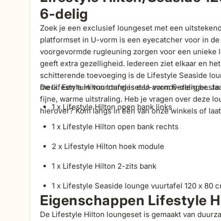
6-delig
Zoek je een exclusief loungeset met een uitstekend
platformset in U-vorm is een eyecatcher voor in de 
voorgevormde rugleuning zorgen voor een unieke l
geeft extra gezelligheid. Iedereen ziet elkaar en h
schitterende toevoeging is de Lifestyle Seaside lo
merk. Een tuin vuurrtafel is een avondverlenger. Je 
De Lifestyle Hilton loungeset U-vorm 6-delig bestaat
fijne, warme uitstraling. Heb je vragen over deze l
1 x Lifestyle Hilton open bank links
hierover? Kom langs in één van onze winkels of laat
1 x Lifestyle Hilton open bank rechts
2 x Lifestyle Hilton hoek module
1 x Lifestyle Hilton 2-zits bank
1 x Lifestyle Seaside lounge vuurtafel 120 x 80 
Eigenschappen Lifestyle H
De Lifestyle Hilton
loungeset
is gemaakt van duurz