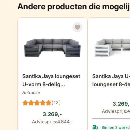
Andere producten die mogelijk 
De prijs is afhankelijk van de gekozen opties op 
De prijs is afhan
Santika Jaya loungeset
Santika Jaya U
U-vorm 8-delig
loungeset 8-de
antraciet
Antracite
(12)
3.269,
Adviesprijs:
4
3.269,-
Adviesprijs:
4.844,-
Binnen 3 werkd