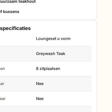
uurzaam teakhout
ef kussens
specificaties
Loungeset u vorm
Greywash Teak
tsen
8 zitplaatsen
aar
Nee
baar
Nee