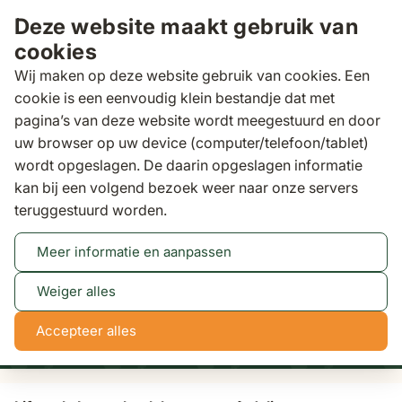
Ga naar de inhoud
Deze website maakt gebruik van
cookies
Wij maken op deze website gebruik van cookies. Een
cookie is een eenvoudig klein bestandje dat met
pagina’s van deze website wordt meegestuurd en door
Zoeken
uw browser op uw device (computer/telefoon/tablet)
wordt opgeslagen. De daarin opgeslagen informatie
kan bij een volgend bezoek weer naar onze servers
Loungesets
Lifestyle Lagos hoek loungeset 4-
teruggestuurd worden.
delig
Meer informatie en aanpassen
Tot 50% korting
Bekijk actie
Weiger alles
0
10
42
46
Accepteer alles
dagen
uren
min
sec