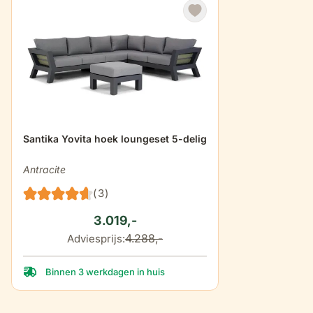
hoogte armleuning
63 cm
breedte armleuning
5 cm
totale hoogte (incl
91 cm
kussen)
De prijs is afhankelijk van de gekozen opties op de produ
Santika Yovita hoek loungeset 5-delig
dikte zitkussens
15 cm
Antracite
(3)
3.019,-
4.288,-
Adviesprijs:
Binnen 3 werkdagen in huis