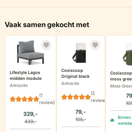
Vaak samen gekocht met
Cosiscoop
Lifestyle Lagos
Cosiscoop 
Original black
midden module
moss gree
Antracite
Antracite
Moss Gree
(2
79
(1
reviews)
review)
10
79,-
329,-
Binnen 
105,-
439,-
werkdag