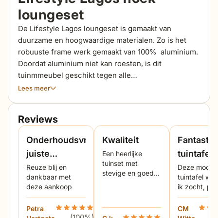
loungeset
De Lifestyle Lagos loungeset is gemaakt van
duurzame en hoogwaardige materialen. Zo is het
robuuste frame werk gemaakt van 100% aluminium.
Doordat aluminium niet kan roesten, is dit
tuinmmeubel geschikt tegen alle
weersomstandigheden en kan deze het gehele jaar
Lees meer
door buiten blijven staan. Daarnaast is aluminium
relatief licht van gewicht, waardoor het loungeset
Reviews
gemakkelijk te verplaatsen is. Bovendien is de
loungebank voorzien van een 2-laagse
Onderhoudsvrij,
Kwaliteit
Fantasti
poedercoating, wat zorgt voor een sterke
juiste
tuintafel
Een heerlijke
beschermlaag op het aluminium. Deze antraciet
tuinset met
afmetingen
Reuze blij en
Deze mooie
poedercoating is dezelfde kleur als het pootstel van
stevige en goede
dankbaar met
tuintafel wa
de bijbehorende Lifestyle Seaside lounge vuurtafel
en materiaal
kussens
deze aankoop
ik zocht, pr
120 x 80 cm. De loungeset is voorzien van extra dik
van grootte 
gevulde zit- en rugkussens. De kussenhoezen zijn
onderhoudsv
Petra
Beoordeling Lifestyle Lagos hoek loungeset 4-d
CM
Beoor
gemaakt van 100% polyester, waardoor het materiaal
(100%)
(