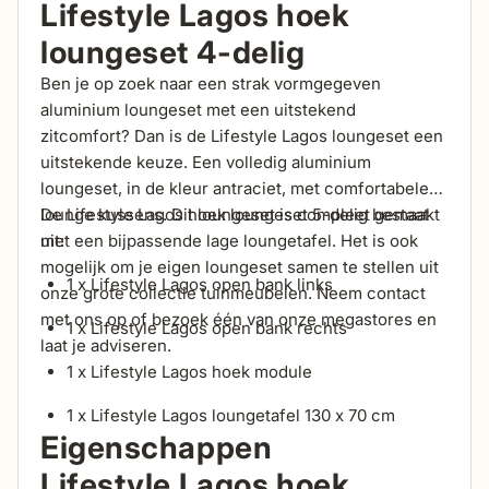
Lifestyle Lagos hoek
loungeset 4-delig
Ben je op zoek naar een strak vormgegeven
aluminium loungeset met een uitstekend
zitcomfort? Dan is de Lifestyle Lagos loungeset een
uitstekende keuze. Een volledig aluminium
loungeset, in de kleur antraciet, met comfortabele
lounge kussens. Dit loungeset is compleet gemaakt
De Lifestyle Lagos hoek loungeset 5-delig bestaat
met een bijpassende lage loungetafel. Het is ook
uit:
mogelijk om je eigen loungeset samen te stellen uit
1 x Lifestyle Lagos open bank links
onze grote collectie tuinmeubelen. Neem contact
met ons op of bezoek één van onze megastores en
1 x Lifestyle Lagos open bank rechts
laat je adviseren.
1 x Lifestyle Lagos hoek module
1 x Lifestyle Lagos loungetafel 130 x 70 cm
Eigenschappen
Lifestyle Lagos hoek