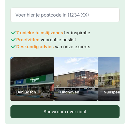
7 unieke tuinstijlzones
ter inspiratie
Proefzitten
voordat je beslist
Deskundig advies
van onze experts
Den Bosch
Eindhoven
Nunspeet
Showroom overzicht