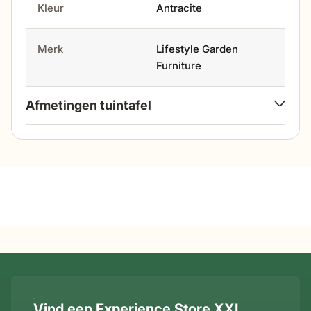
Kleur
Antracite
Merk
Lifestyle Garden
Furniture
Afmetingen tuintafel
breedte
150 cm
hoogte
74 cm
hoogte onderzijde
68,5 cm
tafelblad
breedte tafelpoot
7 cm
Vind een Experience Store XXL