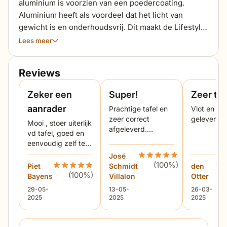
aluminium is voorzien van een poedercoating.
Aluminium heeft als voordeel dat het licht van
gewicht is en onderhoudsvrij. Dit maakt de Lifestyle
Livorno dining tuintafel tot een duurzame aanschaf.
Lees meer
Aluminium heeft nauwelijks onderhoud nodig.
Poedercoaten is een elektrostatisch proces waarbij
Reviews
poeder op het aluminium wordt aangebracht.
Vervolgens wordt dit verhit in een oven. Tijdens het
Zeker een
Super!
Zeer te
uitharden worden de poederdeeltjes door de
aanrader
Prachtige tafel en
Vlot en co
warmte eerst vloeibaar, daarna stroperig en
zeer correct
geleverd
Mooi , stoer uiterlijk
tenslotte uitgehard tot een mooie en duurzame
afgeleverd.
vd tafel, goed en
coating op het frame van de tuintafel. Het tafelblad
Tevreden klant.
eenvoudig zelf te
is gemaakt van veiligheidsglas, waar een laagje
monteren. Goede
José
Beoordeling Lifestyle Liv
keramiek op is aangebracht. De tafel kan worden
kwaliteit prijs
(100%)
Piet
Beoordeling Lifestyle Livorno dining tuintafel 15
Schmidt
den
Beo
schoongemaakt met lauw water of een mild sopje.
verhouding. Qua
(100%)
Bayens
Villalon
Otter
grootte perfect
De Lifestyle Livorno dining tuintafel is ook
29 mei 2025
13 mei 2025
26 maart 20
29-05-
13-05-
26-03-
voor ons
verkrijgbaar in de maat 125 cm en in de kleur wit.
2025
2025
2025