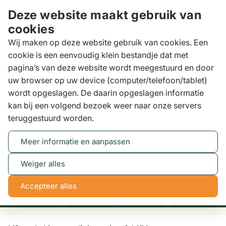
Ga naar de inhoud
Deze website maakt gebruik van
cookies
Wij maken op deze website gebruik van cookies. Een
cookie is een eenvoudig klein bestandje dat met
pagina’s van deze website wordt meegestuurd en door
Zoeken
uw browser op uw device (computer/telefoon/tablet)
Klantscore
9,5/10
wordt opgeslagen. De daarin opgeslagen informatie
kan bij een volgend bezoek weer naar onze servers
Tuintafels
Lifestyle Livorno dining tuintafel 150 cm
teruggestuurd worden.
Meer informatie en aanpassen
Tot 50% korting
Bekijk actie
Weiger alles
1
7
3
39
Accepteer alles
dagen
uren
min
sec