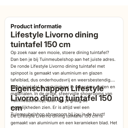
Product informatie
Lifestyle Livorno dining
tuintafel 150 cm
Op zoek naar een mooie, stoere dining tuintafel?
Dan ben je bij Tuinmeubelshop aan het juiste adres.
De ronde Lifestyle Livorno dining tuintafel met
spinpoot is gemaakt van aluminium en glazen
tafelblad, dus onderhoudsvrij en weersbestendig.
Eigenschappen Lifestyle
Deze tuintafel is verkrijgbaar in meerdere maten en
materialen. In de grote, sfeervolle showrooms van
Livorno dining tuintafel 150
Tuinmeubelshop, laten we je graag de
cm
mogelijkheden zien. Er is altijd wel een
Tuinmeubelshop showroom bij jou in de buurt!
De Lifestyle Livorno dining tuintafel 150 cm is
gemaakt van aluminium en een keramieken blad. Het