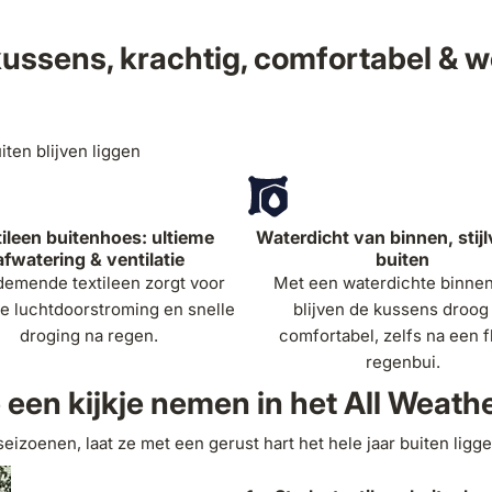
diepte
kussens, krachtig, comfortabel & 
zithoog
ten blijven liggen
zitdiept
totale hoogte (incl
ileen buitenhoes: ultieme
Waterdicht van binnen, stijl
afwatering & ventilatie
buiten
kussen)
demende textileen zorgt voor
Met een waterdichte binne
e luchtdoorstroming en snelle
blijven de kussens droog
dikte z
droging na regen.
comfortabel, zelfs na een f
regenbui.
 een kijkje nemen in het All Weath
seizoenen, laat ze met een gerust hart het hele jaar buiten ligg