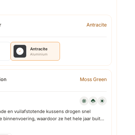
r
Antracite
Antracite
Aluminium
ion
Moss Green
de en vuilafstotende kussens drogen snel
le binnenvoering, waardoor ze het hele jaar buiten
gen.