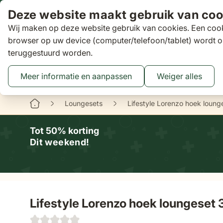
Ga naar de inhoud
Deze website maakt gebruik van coo
Wij maken op deze website gebruik van cookies. Een cook
Zoeken
browser op uw device (computer/telefoon/tablet) wordt o
teruggestuurd worden.
Aanbiedingen
Tuinsets
Loungesets
Tuinstoelen
Tuin
Toggle submenu for Tuinsets
Toggle submenu
Tog
Meer informatie en aanpassen
Weiger alles
Binnen 3 dagen
gratis bezorgd
16 XXL Experience Store
Loungesets
Lifestyle Lorenzo hoek loung
Tot 50% korting
Dit weekend!
Lifestyle Lorenzo hoek loungeset 