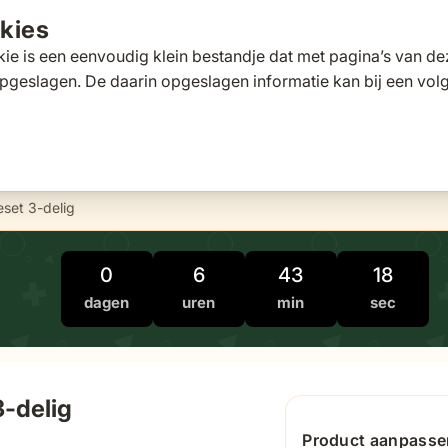
kies
ie is een eenvoudig klein bestandje dat met pagina’s van 
pgeslagen. De daarin opgeslagen informatie kan bij een vo
tafels
Tuinbanken
Ligbedden
Parasols
Pergola's
 for Loungesets
gle submenu for Tuinstoelen
Toggle submenu for Tuintafels
Toggle submenu for Tuinbanken
Toggle submenu for Ligbed
Toggle submenu fo
Toggle s
s
Klantscore
9,5/10
Exp
eset 3-delig
0
6
43
17
dagen
uren
min
sec
3-delig
Product aanpasse