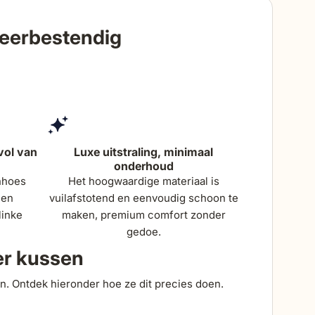
222 cm
weerbestendig
te
44 cm
e
58 cm
87 cm
vol van
Luxe uitstraling, minimaal
onderhoud
nhoes
Het hoogwaardige materiaal is
 en
vuilafstotend en eenvoudig schoon te
itkussens
15 cm
linke
maken, premium comfort zonder
gedoe.
er kussen
en. Ontdek hieronder hoe ze dit precies doen.