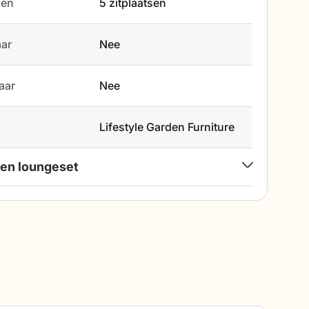
tsen
5 zitplaatsen
aar
Nee
baar
Nee
Lifestyle Garden Furniture
en loungeset
222 cm
75 cm
74 cm