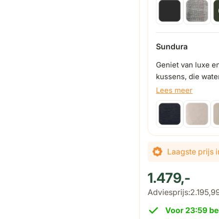
Sundura
Geniet van luxe e
kussens, die water
regenbuien.
Lees meer
De prijs is afhanke
Laagste prijs
1.479,-
Adviesprijs:
2.195,9
Voor 23:59 be