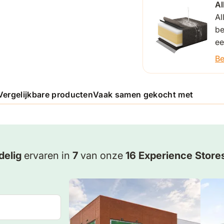
Al
Al
be
ee
Be
Vergelijkbare producten
Vaak samen gekocht met
delig
ervaren in
7
van onze
16 Experience Store