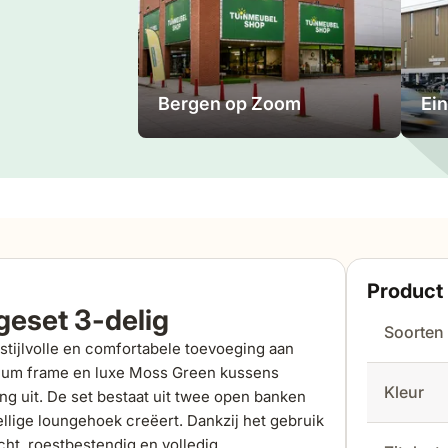
Bergen op Zoom
Ei
Product 
geset 3-delig
Soorten
stijlvolle en comfortabele toevoeging aan
minium frame en luxe Moss Green kussens
Kleur
ing uit. De set bestaat uit twee open banken
lige loungehoek creëert. Dankzij het gebruik
cht, roestbestendig en volledig