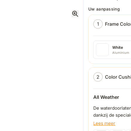
Uw aanpassing
1
Frame Colo
White
Aluminium
2
Color Cush
All Weather
De waterdoorlaten
dankzij de specia
kunnen blijven lig
Lees meer