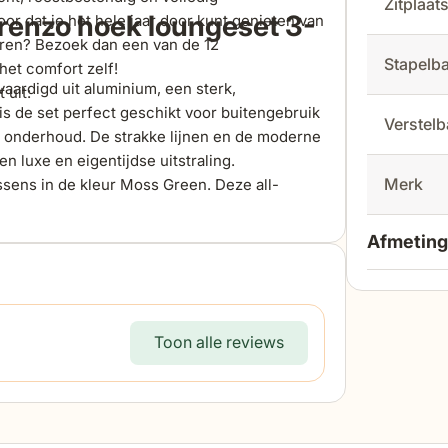
Zitplaa
renzo hoek loungeset 3-
r dat je het hele jaar door kunt genieten van
varen? Bezoek dan een van de 12
Stapelb
et comfort zelf!
vaardigd uit aluminium, een sterk,
 uit:
is de set perfect geschikt voor buitengebruik
Verstel
l onderhoud. De strakke lijnen en de moderne
n luxe en eigentijdse uitstraling.
Merk
ssens in de kleur Moss Green. Deze all-
engebruik en kunnen het hele jaar door buiten
 en bestand tegen diverse
Afmeting
 voor gebruik. De dikke kussens bieden een
omische vormgeving zorgen voor optimale
lengte
festyle Lorenzo hoek loungeset met een
Toon alle reviews
llectie. Bezoek een van onze 12
breedte
dviseren door onze specialisten!
hoogte