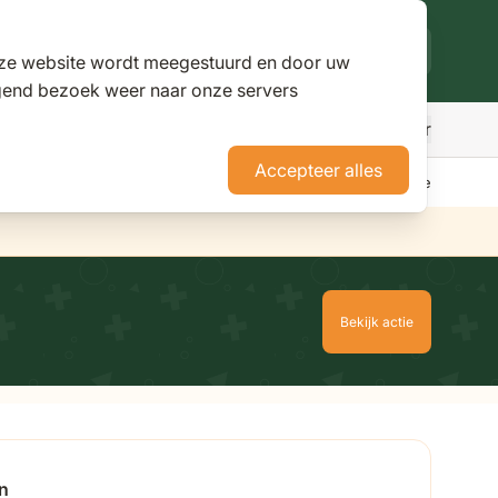
deze website wordt meegestuurd en door uw
lgend bezoek weer naar onze servers
Meer
den
r Parasols
ubmenu for Pergola's
Accepteer alles
erience Stores XXL
Tuininspiratie
Advies
Nieuws
Klantenservice
Bekijk actie
n