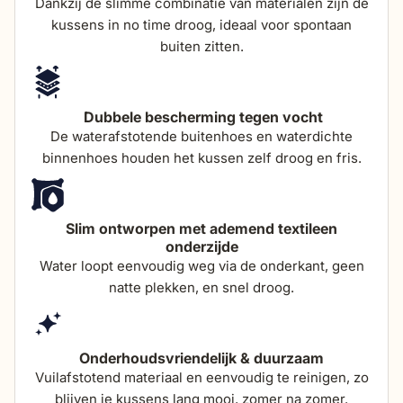
Dankzij de slimme combinatie van materialen zijn de
kussens in no time droog, ideaal voor spontaan
buiten zitten.
totale hoogte (incl
84 cm
kussen)
Dubbele bescherming tegen vocht
dikte zitkussens
12 cm
De waterafstotende buitenhoes en waterdichte
binnenhoes houden het kussen zelf droog en fris.
Slim ontworpen met ademend textileen
onderzijde
Water loopt eenvoudig weg via de onderkant, geen
natte plekken, en snel droog.
Onderhoudsvriendelijk & duurzaam
Vuilafstotend materiaal en eenvoudig te reinigen, zo
blijven je kussens lang mooi, zomer na zomer.