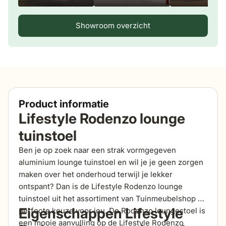
Showroom overzicht
Product informatie
Lifestyle Rodenzo lounge
tuinstoel
Ben je op zoek naar een strak vormgegeven
aluminium lounge tuinstoel en wil je je geen zorgen
maken over het onderhoud terwijl je lekker
ontspant? Dan is de Lifestyle Rodenzo lounge
tuinstoel uit het assortiment van Tuinmeubelshop de
Eigenschappen Lifestyle
perfecte keuze voor jou. De Rodenzo loungestoel is
een mooie aanvulling op de Lifestyle Rodenzo