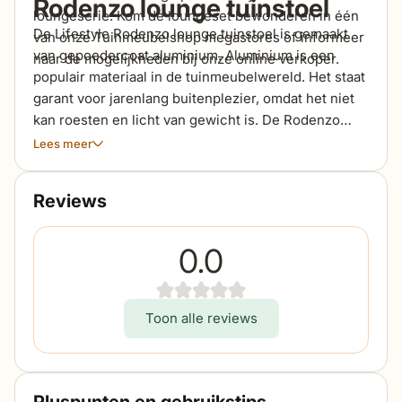
Rodenzo lounge tuinstoel
loungeserie. Kom de loungeset bewonderen in één
De Lifestyle Rodenzo lounge tuinstoel is gemaakt
van onze Tuinmeubelshop megastores of informeer
van gepoedercoat aluminium. Aluminium is een
naar de mogelijkheden bij onze online verkoper.
populair materiaal in de tuinmeubelwereld. Het staat
garant voor jarenlang buitenplezier, omdat het niet
kan roesten en licht van gewicht is. De Rodenzo
loungestoel is dus makkelijk te verplaatsen op jouw
Lees meer
terras. De lounge tuinstoel wordt geleverd inclusief
rug- en zitkussen. De kussens zijn behandeld met
Reviews
een coating die de kussens water- en vuilafstotend
maakt.
0.0
Toon alle reviews