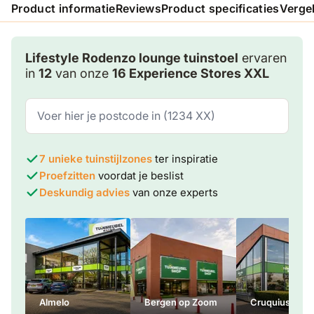
Product informatie
Reviews
Product specificaties
Verge
Lifestyle Rodenzo lounge tuinstoel
ervaren
in
12
van onze
16 Experience Stores XXL
7 unieke tuinstijlzones
ter inspiratie
Proefzitten
voordat je beslist
Deskundig advies
van onze experts
Almelo
Bergen op Zoom
Cruquius