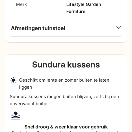
Merk
Lifestyle Garden
Furniture
Afmetingen tuinstoel
breedte
78 cm
diepte
Sundura kussens
70 cm
zithoogte
42 cm
Geschikt om lente en zomer buiten te laten
liggen
Sundura kussens mogen buiten blijven, zelfs bij een
zitdiepte
50 cm
onverwacht buitje.
hoogte armleuning
64 cm
Snel droog & weer klaar voor gebruik
breedte armleuning
4 cm