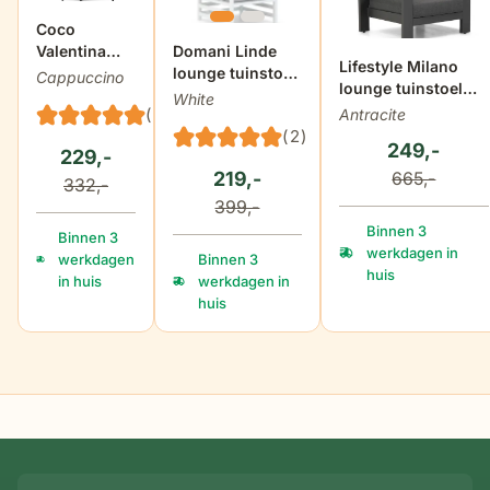
Coco
Valentina
Domani Linde
Lifestyle Milano
lounge chair
lounge tuinstoel
Cappuccino
lounge tuinstoel
white
White
antraciet
(1)
Antracite
(2)
249,-
229,-
219,-
665,-
332,-
399,-
Binnen 3
Binnen 3
werkdagen in
werkdagen
Binnen 3
huis
in huis
werkdagen in
huis