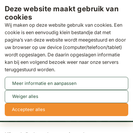
Ga naar de inhoud
Deze website maakt gebruik van
cookies
Wij maken op deze website gebruik van cookies. Een
cookie is een eenvoudig klein bestandje dat met
pagina’s van deze website wordt meegestuurd en door
Zoeken
uw browser op uw device (computer/telefoon/tablet)
Binnen 3 dagen
gratis bezorgd
wordt opgeslagen. De daarin opgeslagen informatie
kan bij een volgend bezoek weer naar onze servers
Tuinstoelen
Lifestyle Rodenzo lounge tuinstoel
teruggestuurd worden.
Meer informatie en aanpassen
Tot 50% korting
Bekijk actie
Weiger alles
0
18
13
50
Accepteer alles
dagen
uren
min
sec