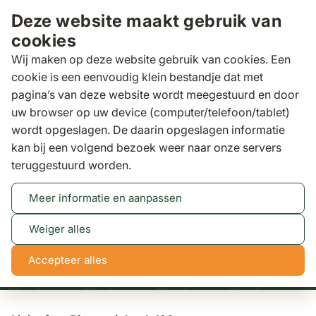
Ga naar de inhoud
Deze website maakt gebruik van
cookies
Wij maken op deze website gebruik van cookies. Een
cookie is een eenvoudig klein bestandje dat met
pagina’s van deze website wordt meegestuurd en door
Zoeken
uw browser op uw device (computer/telefoon/tablet)
Klantscore
9,5/10
wordt opgeslagen. De daarin opgeslagen informatie
kan bij een volgend bezoek weer naar onze servers
Livingfurn Bison tuinbank 120 cm
teruggestuurd worden.
Meer informatie en aanpassen
Tot 50% korting
Bekijk actie
Weiger alles
1
23
44
7
Accepteer alles
dagen
uren
min
sec