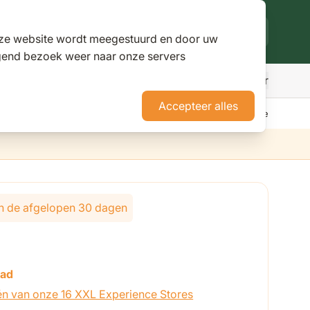
deze website wordt meegestuurd en door uw
lgend bezoek weer naar onze servers
Meer
den
r Parasols
ubmenu for Pergola's
Accepteer alles
erience Stores XXL
Tuininspiratie
Advies
Nieuws
Klantenservice
 in de afgelopen 30 dagen
aad
én van onze 16 XXL Experience Stores