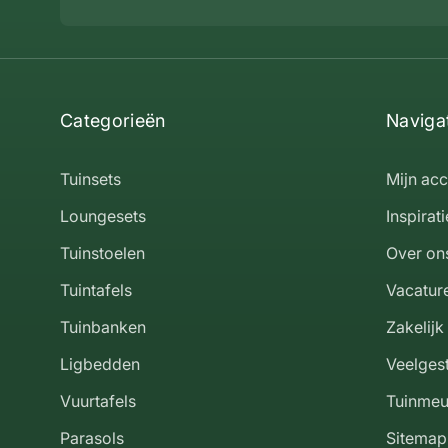
Categorieën
Naviga
Tuinsets
Mijn ac
Loungesets
Inspirati
Tuinstoelen
Over on
Tuintafels
Vacatur
Tuinbanken
Zakelijk
Ligbedden
Veelges
Vuurtafels
Tuinmeu
Parasols
Sitemap