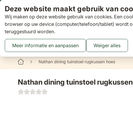
Ga naar de inhoud
Deze website maakt gebruik van coo
Wij maken op deze website gebruik van cookies. Een cook
Zoeken
browser op uw device (computer/telefoon/tablet) wordt o
teruggestuurd worden.
Aanbiedingen
Tuinsets
Loungesets
Tuinstoelen
Tuin
Toggle submenu for Tuinsets
Toggle submenu
Tog
Meer informatie en aanpassen
Weiger alles
Binnen 3 dagen
gratis bezorgd
16 XXL Experience Store
Nathan dining tuinstoel rugkussen hoes
Nathan dining tuinstoel rugkusse