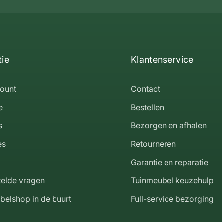
tie
Klantenservice
count
Contact
e
Bestellen
s
Bezorgen en afhalen
es
Retourneren
Garantie en reparatie
telde vragen
Tuinmeubel keuzehulp
belshop in de buurt
Full-service bezorging