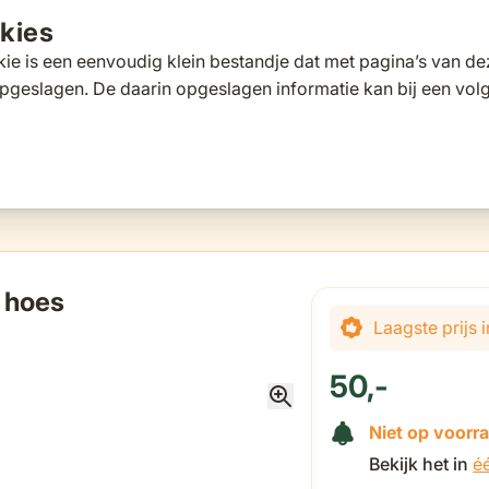
kies
ie is een eenvoudig klein bestandje dat met pagina’s van 
pgeslagen. De daarin opgeslagen informatie kan bij een vo
tafels
Tuinbanken
Ligbedden
Parasols
Pergola's
 for Loungesets
gle submenu for Tuinstoelen
Toggle submenu for Tuintafels
Toggle submenu for Tuinbanken
Toggle submenu for Ligbed
Toggle submenu fo
Toggle s
s
Klantscore
9,5/10
Exp
n hoes
Laagste prijs
50,-
Niet op voorr
Bekijk het in
é