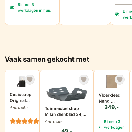
Binnen 3
werkdagen in huis
Binn
werk
Vaak samen gekocht met
Cosiscoop
Vloerkleed
Original
Nandi
black
349,-
160x230 cm
Antracite
Tuinmeubelshop
Milan dienblad 34,5
(2
x 34,5 cm
Antracite
Binnen 3
reviews)
werkdagen
49,-