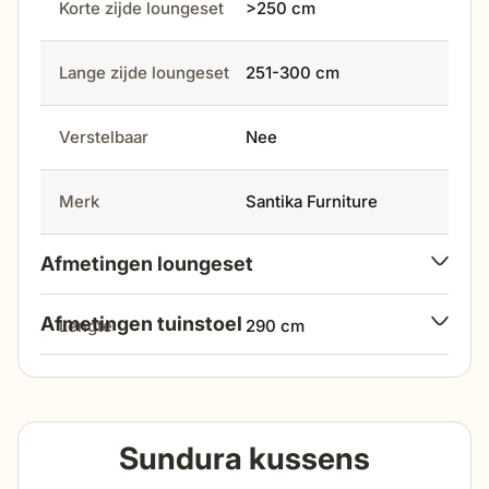
Korte zijde loungeset
>250 cm
Lange zijde loungeset
251-300 cm
Verstelbaar
Nee
Merk
Santika Furniture
Afmetingen loungeset
Afmetingen tuinstoel
lengte
290 cm
breedte
79 cm
breedte
290 cm
hoogte
Sundura kussens
96 cm
hoogte
90 cm