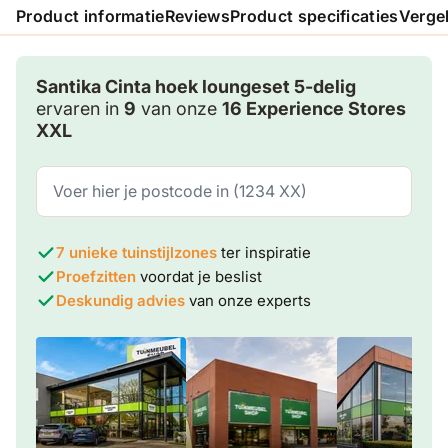
Product informatie
Reviews
Product specificaties
Verge
Santika Cinta hoek loungeset 5-delig
ervaren in
9
van onze
16 Experience Stores
XXL
7 unieke tuinstijlzones
ter inspiratie
Proefzitten
voordat je beslist
Deskundig advies
van onze experts