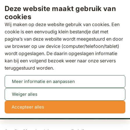
Ga naar de inhoud
Deze website maakt gebruik van
cookies
Wij maken op deze website gebruik van cookies. Een
cookie is een eenvoudig klein bestandje dat met
pagina’s van deze website wordt meegestuurd en door
Zoeken
uw browser op uw device (computer/telefoon/tablet)
Binnen 3 dagen
gratis bezorgd
wordt opgeslagen. De daarin opgeslagen informatie
kan bij een volgend bezoek weer naar onze servers
Loungesets
Santika Cinta hoek loungeset 5-delig
teruggestuurd worden.
Meer informatie en aanpassen
Tot 50% korting
Bekijk actie
Weiger alles
NaN
NaN
NaN
NaN
Accepteer alles
dagen
uren
min
sec