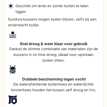
diepte
90 cm
Geschikt om lente en zomer buiten te laten
diepte
91,5 cm
liggen
Sundura kussens mogen buiten blijven, zelfs bij een
zithoogte
44 cm
onverwacht buitje.
zitdiepte
55 cm
Snel droog & weer klaar voor gebruik
Dankzij de slimme combinatie van materialen zijn de
hoogte armleuning
50 cm
kussens in no time droog, ideaal voor spontaan
buiten zitten.
breedte armleuning
7,5 cm
totale hoogte (incl
104 cm
Dubbele bescherming tegen vocht
kussen)
De waterafstotende buitenhoes en waterdichte
binnenhoes houden het kussen zelf droog en fris.
dikte zitkussens
15 cm