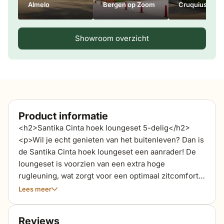
Almelo
Bergen op Zoom
Cruquius
Showroom overzicht
Product informatie
<h2>Santika Cinta hoek loungeset 5-delig</h2>
<p>Wil je echt genieten van het buitenleven? Dan is
de Santika Cinta hoek loungeset een aanrader! De
loungeset is voorzien van een extra hoge
rugleuning, wat zorgt voor een optimaal zitcomfort.
De fraai ontworpen aluminium loungeset geeft
Lees meer
bovendien een luxe en stijlvolle uitstraling. De
royale loungeset biedt plaats voor minimaal 6
Reviews
personen. De Santika Cinta loungeset staat garant