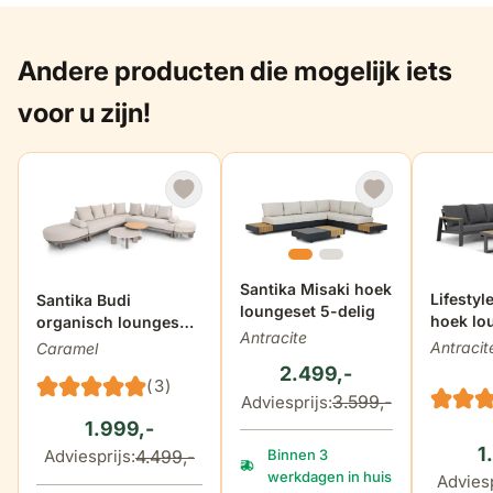
Andere producten die mogelijk iets
voor u zijn!
De prijs is afhankelijk van de g
Santika Misaki hoek
De prijs
Lifestyl
De prijs is afhankelijk van de gekozen opties op de produ
Santika Budi
loungeset 5-delig
hoek lo
organisch loungeset
Antracite
delig
7-delig
Antracit
Caramel
2.499,-
(3)
3.599,-
Adviesprijs:
1.999,-
1
4.499,-
Adviesprijs:
Binnen 3
werkdagen in huis
Adviesp