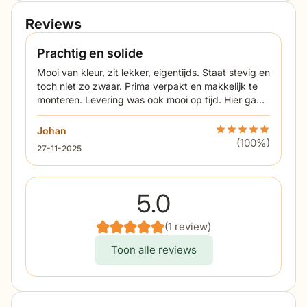
de tafel is loft, wat een stijlvolle en tijdloze
Reviews
uitstraling geeft.
Met een afmeting van 160 x 91,5 cm biedt de tafel
Prachtig en solide
voldoende ruimte voor vier personen. De stevige
Mooi van kleur, zit lekker, eigentijds. Staat stevig en
constructie en strakke lijnen maken de tafel niet
toch niet zo zwaar. Prima verpakt en makkelijk te
alleen praktisch, maar ook een elegante toevoeging
monteren. Levering was ook mooi op tijd. Hier gaan
aan jouw tuin of terras.
wij vanaf het voorjaar lang van genieten.
Johan
Beoordeling Santik
(100%)
27 november 2025
27-11-2025
5.0
(1 review)
Toon alle reviews