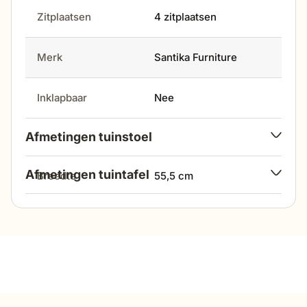
Zitplaatsen
4 zitplaatsen
Merk
Santika Furniture
Inklapbaar
Nee
Afmetingen tuinstoel
Afmetingen tuintafel
breedte
55,5 cm
lengte
160 cm
hoogte
71 cm
breedte
82 cm
diepte
57 cm
hoogte
75 cm
zithoogte
48 cm