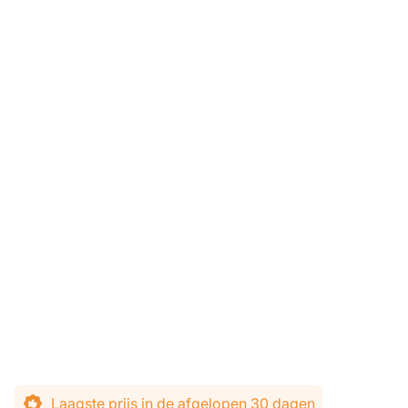
De prijs is afhankelijk van de gekozen opties
Laagste prijs in de afgelopen 30 dagen