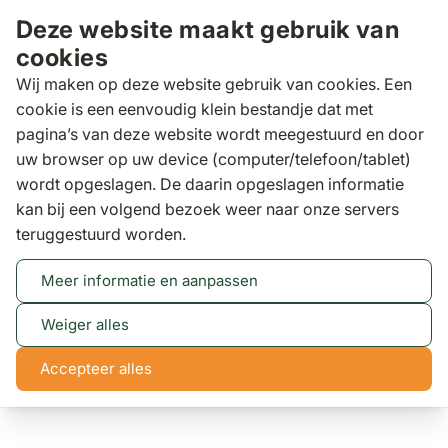
Ga naar de inhoud
Deze website maakt gebruik van
cookies
Wij maken op deze website gebruik van cookies. Een
cookie is een eenvoudig klein bestandje dat met
pagina’s van deze website wordt meegestuurd en door
Zoeken
uw browser op uw device (computer/telefoon/tablet)
wordt opgeslagen. De daarin opgeslagen informatie
kan bij een volgend bezoek weer naar onze servers
Tuinsets
Santika Mind/Mind 160 cm dining tuinset
teruggestuurd worden.
5-delig
Santika Mind/Mind 160 cm dining tuinset 5-delig
Meer informatie en aanpassen
(1 review)
Weiger alles
Accepteer alles