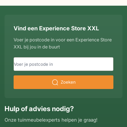
hoogte onderzijde
67 cm
zitdiepte
38 cm
tafelblad
Vind een Experience Store XXL
hoogte armleuning
65 cm
breedte tafelpoot
5 cm
Voer je postcode in voor een Experience Store
breedte armleuning
4,5 cm
XXL bij jou in de buurt
totale hoogte (incl
80 cm
kussen)
Zoeken
dikte zitkussens
4 cm
Hulp of advies nodig?
Onze tuinmeubelexperts helpen je graag!