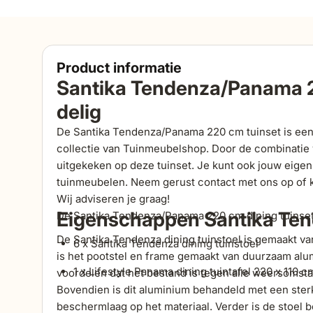
Product informatie
Santika Tendenza/Panama 2
delig
De Santika Tendenza/Panama 220 cm tuinset is een 
collectie van Tuinmeubelshop. Door de combinatie v
uitgekeken op deze tuinset. Je kunt ook jouw eigen 
tuinmeubelen. Neem gerust contact met ons op of 
Wij adviseren je graag!
Eigenschappen Santika Tend
De Santika Tendenza/Panama 220 cm dining tuinset 7
De Santika Tendenza dining tuinstoel is gemaakt v
6 x Santika Tendenza dining tuinstoel
is het pootstel en frame gemaakt van duurzaam alumi
1 x Lifestyle Panama dining tuintafel 220 x 110 c
voordelen dat het bestand is tegen alle weersomst
Bovendien is dit aluminium behandeld met een ster
beschermlaag op het materiaal. Verder is de stoel