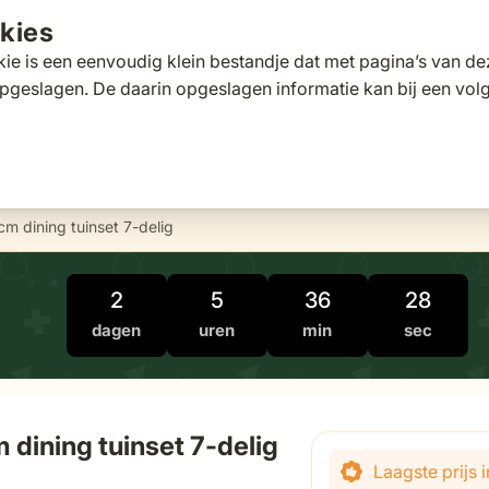
kies
ie is een eenvoudig klein bestandje dat met pagina’s van 
pgeslagen. De daarin opgeslagen informatie kan bij een vo
tafels
Tuinbanken
Ligbedden
Parasols
Pergola's
 for Loungesets
gle submenu for Tuinstoelen
Toggle submenu for Tuintafels
Toggle submenu for Tuinbanken
Toggle submenu for Ligbed
Toggle submenu fo
Toggle s
s
Klantscore
9,5/10
Exp
 dining tuinset 7-delig
2
5
36
27
dagen
uren
min
sec
dining tuinset 7-delig
De prijs is afhanke
Laagste prijs