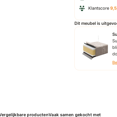
Klantscore
9,5
Dit meubel is uitgev
S
Su
bl
do
Be
Vergelijkbare producten
Vaak samen gekocht met