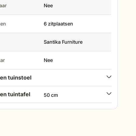
baar
Nee
tsen
6 zitplaatsen
Santika Furniture
aar
Nee
en tuinstoel
en tuintafel
50 cm
220 cm
85 cm
za/Panama 220 cm dining tuinset 7-delig. 4 van 5 sterren
115 cm
61 cm
 7-delig. 5 van 5 sterren