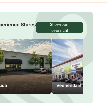
perience Stores
Showroom
overzicht
uda
Veenendaal