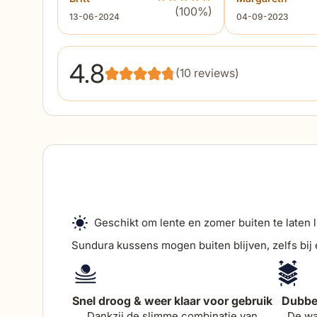
(100%)
13 juni 2024
4 september 2023
13-06-2024
04-09-2023
4.8
(10 reviews)
Geschikt om lente en zomer buiten te laten 
Sundura kussens mogen buiten blijven, zelfs bij
Snel droog & weer klaar voor gebruik
Dubbel
Dankzij de slimme combinatie van
De wa