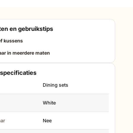
en en gebruikstips
ef kussens
aar in meerdere maten
specificaties
Dining sets
White
aar
Nee