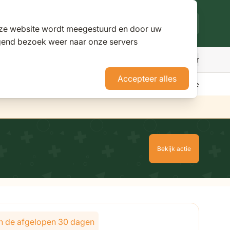
deze website wordt meegestuurd en door uw
lgend bezoek weer naar onze servers
Meer
den
r Parasols
ubmenu for Pergola's
Accepteer alles
erience Stores XXL
Tuininspiratie
Advies
Nieuws
Klantenservice
Bekijk actie
lijk van de gekozen opties
 in de afgelopen 30 dagen