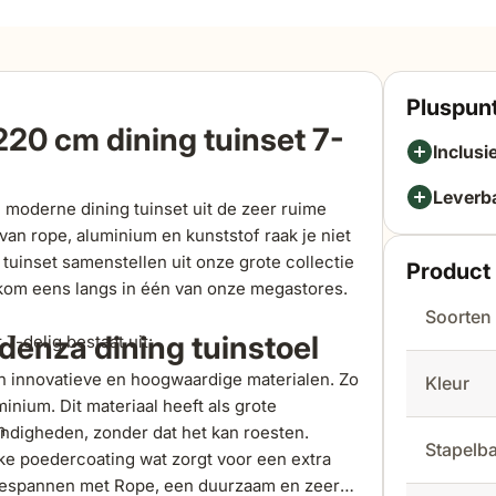
Pluspunt
20 cm dining tuinset 7-
Inclusi
Leverb
moderne dining tuinset uit de zeer ruime
an rope, aluminium en kunststof raak je niet
tuinset samenstellen uit onze grote collectie
Product 
kom eens langs in één van onze megastores.
Soorten
enza dining tuinstoel
-delig bestaat uit:
an innovatieve en hoogwaardige materialen. Zo
Kleur
nium. Dit materiaal heeft als grote
m
andigheden, zonder dat het kan roesten.
Stapelb
ke poedercoating wat zorgt voor een extra
 bespannen met Rope, een duurzaam en zeer