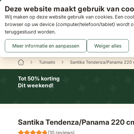
Ga naar de inhoud
Deze website maakt gebruik van coo
Wij maken op deze website gebruik van cookies. Een cook
Zoeken
browser op uw device (computer/telefoon/tablet) wordt o
teruggestuurd worden.
Aanbiedingen
Tuinsets
Loungesets
Tuinstoelen
Tuin
Toggle submenu for Tuinsets
Toggle submenu
Tog
Meer informatie en aanpassen
Weiger alles
Binnen 3 dagen
gratis bezorgd
16 XXL Experience Store
Tuinsets
Santika Tendenza/Panama 220 cm
Tot 50% korting
Dit weekend!
Santika Tendenza/Panama 220 cm 
(10 reviews)