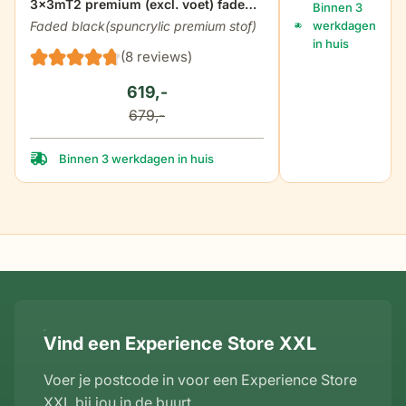
3x3mT2 premium (excl. voet) faded
Binnen 3
black
Faded black(spuncrylic premium stof)
werkdagen
in huis
(8 reviews)
619,-
679,-
Binnen 3 werkdagen in huis
Vind een Experience Store XXL
Voer je postcode in voor een Experience Store
XXL bij jou in de buurt