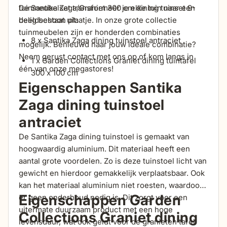
tuinmeubelset transformeer je elke tuin naar een
De Santika Zaga/Graniet 300 cm dining tuinset 9-
beeldschoon plaatje. In onze grote collectie
delig bestaat uit:
tuinmeubelen zijn er honderden combinaties
8 x Santika Zaga dining tuinstoel antraciet
mogelijk. Benieuwd naar jouw ideale combinatie?
Neem gerust contact met ons op of kom langs in
1 x Garden Collections Graniet dining tuintafel
één van onze megastores!
300 x 100 cm
Eigenschappen Santika
Zaga dining tuinstoel
antraciet
De Santika Zaga dining tuinstoel is gemaakt van
hoogwaardig aluminium. Dit materiaal heeft een
aantal grote voordelen. Zo is deze tuinstoel licht van
gewicht en hierdoor gemakkelijk verplaatsbaar. Ook
kan het materiaal aluminium niet roesten, waardoor
Eigenschappen Garden
er geen onderhoud nodig is. Dit zorgt voor een
uitermate duurzaam product met een hoge
Collections Graniet dining
levensduur, wat ook geldt voor de granieten tafel