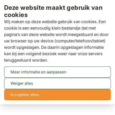
Ga naar de inhoud
Deze website maakt gebruik van
cookies
Wij maken op deze website gebruik van cookies. Een
cookie is een eenvoudig klein bestandje dat met
pagina’s van deze website wordt meegestuurd en door
Zoeken
uw browser op uw device (computer/telefoon/tablet)
wordt opgeslagen. De daarin opgeslagen informatie
kan bij een volgend bezoek weer naar onze servers
Tuinsets
Santika Zaga/Graniet 300 cm dining
teruggestuurd worden.
tuinset 9-delig
Santika Zaga/Graniet 300 cm dining tuinset 9-delig
Meer informatie en aanpassen
(10 reviews)
Weiger alles
Accepteer alles