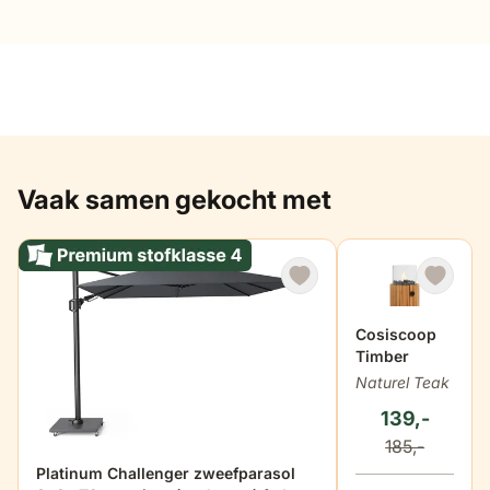
breedte
58 cm
hoogte
89 cm
diepte
57 cm
Vaak samen gekocht met
zithoogte
50 cm
zitdiepte
46 cm
hoogte armleuning
64 cm
Cosiscoop
Timber
Naturel Teak
breedte armleuning
5 cm
139,-
185,-
dikte zitkussens
9 cm
Platinum Challenger zweefparasol