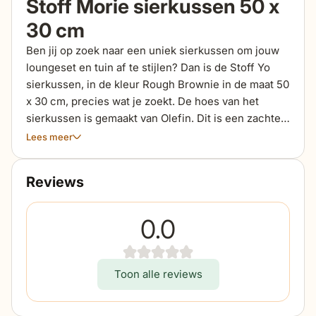
Stoff Morie sierkussen 50 x
30 cm
Ben jij op zoek naar een uniek sierkussen om jouw
loungeset en tuin af te stijlen? Dan is de Stoff Yo
sierkussen, in de kleur Rough Brownie in de maat 50
x 30 cm, precies wat je zoekt. De hoes van het
sierkussen is gemaakt van Olefin. Dit is een zachte,
lichte stof die vaak wordt gebruikt in de
Lees meer
tuinmeubelwereld. De grote voordelen van Olefin is
dat de stof comfortabel aanvoelt en duurzaam is.
Reviews
Ook is Olefin waterbestendig en ook bestand tegen
schimmel en insecten. De kussenhoezen zijn
afritsbaar en wasbaar op 30 graden. De Stoff Yo
0.0
sierkussens zijn beschikbaar in de maten 45 x 45
cm, 60 x 60 cm, 60 x 40 cm en 50 x 30 cm en zijn
gemakkelijk te combineren met de overige collectie
Toon alle reviews
van Stoff.