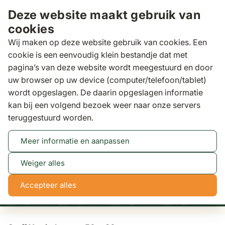
Ga naar de inhoud
Deze website maakt gebruik van
cookies
Wij maken op deze website gebruik van cookies. Een
cookie is een eenvoudig klein bestandje dat met
pagina’s van deze website wordt meegestuurd en door
Zoeken
uw browser op uw device (computer/telefoon/tablet)
n 3 dagen
gratis bezorgd
wordt opgeslagen. De daarin opgeslagen informatie
kan bij een volgend bezoek weer naar onze servers
Tuinkussens
Stoff Yo sierkussen 50 x 30 cm
teruggestuurd worden.
Meer informatie en aanpassen
Tot 50% korting
Bekijk actie
Weiger alles
NaN
NaN
NaN
NaN
Accepteer alles
dagen
uren
min
sec