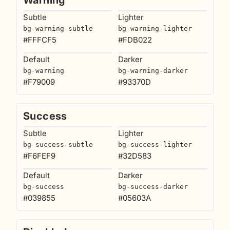
Warning
Subtle
Lighter
bg-warning-subtle
bg-warning-lighter
#FFFCF5
#FDB022
Default
Darker
bg-warning
bg-warning-darker
#F79009
#93370D
Success
Subtle
Lighter
bg-success-subtle
bg-success-lighter
#F6FEF9
#32D583
Default
Darker
bg-success
bg-success-darker
#039855
#05603A