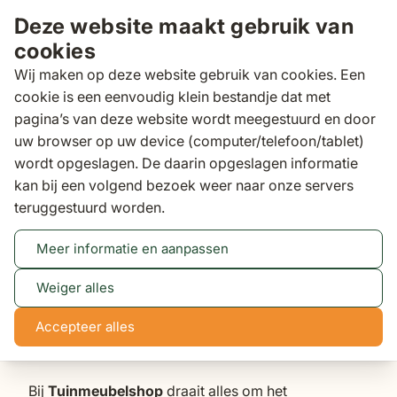
Ga naar de inhoud
Deze website maakt gebruik van
cookies
Wij maken op deze website gebruik van cookies. Een
cookie is een eenvoudig klein bestandje dat met
pagina’s van deze website wordt meegestuurd en door
Zoeken
uw browser op uw device (computer/telefoon/tablet)
Klantscore
9,5/10
wordt opgeslagen. De daarin opgeslagen informatie
kan bij een volgend bezoek weer naar onze servers
Customer service medewerker (fulltime)
teruggestuurd worden.
Customer service
Meer informatie en aanpassen
medewerker
Weiger alles
📍
Standplaats: Tiel
Accepteer alles
🕓
Fulltime 36-40 uur
Bij
Tuinmeubelshop
draait alles om het