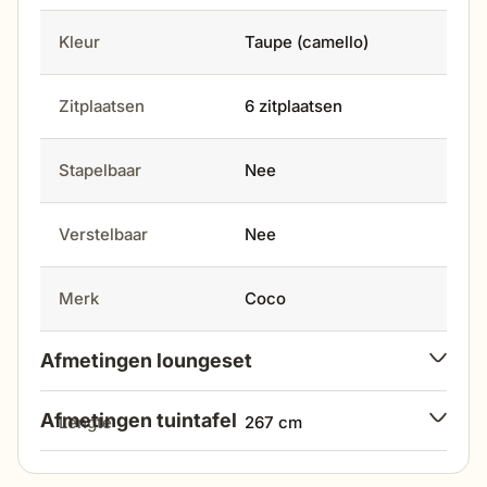
optimaal, waardoor deze het hele jaar door stralend
buiten kunnen staan.
Kleur
Taupe (camello)
Zitplaatsen
6 zitplaatsen
Stapelbaar
Nee
Verstelbaar
Nee
Merk
Coco
Afmetingen loungeset
Afmetingen tuintafel
lengte
267 cm
breedte
60 cm & 71 cm
breedte
346 cm