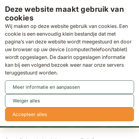
Ga naar de inhoud
Deze website maakt gebruik van
cookies
Wij maken op deze website gebruik van cookies. Een
cookie is een eenvoudig klein bestandje dat met
pagina’s van deze website wordt meegestuurd en door
Zoeken
uw browser op uw device (computer/telefoon/tablet)
Binnen 3 dagen
gratis bezorgd
wordt opgeslagen. De daarin opgeslagen informatie
kan bij een volgend bezoek weer naar onze servers
Loungesets
Coco Colorado hoek loungeset 5-
teruggestuurd worden.
delig
Meer informatie en aanpassen
Tot 50% korting
Bekijk actie
Weiger alles
1
5
32
35
Accepteer alles
dagen
uren
min
sec