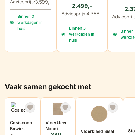
3.599,-
Adviesprijs:
2.499,-
2.3
4.368,-
Adviesprijs:
Binnen 3
Adviesprijs
werkdagen in
Binnen 3
huis
Binnen
werkdagen in
werkdag
huis
Vaak samen gekocht met
Cosiscoop
Vloerkleed
Bowie
Nandi
Sto
Vloerkleed Sisal
349,-
sandy
160x230