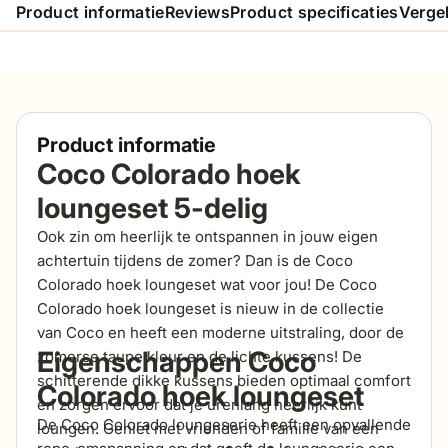
Product informatie
Reviews
Product specificaties
Verge
Product informatie
Coco Colorado hoek
loungeset 5-delig
Ook zin om heerlijk te ontspannen in jouw eigen
achtertuin tijdens de zomer? Dan is de Coco
Colorado hoek loungeset wat voor jou! De Coco
Colorado hoek loungeset is nieuw in de collectie
van Coco en heeft een moderne uitstraling, door de
Eigenschappen Coco
zomerse taupe kleur en de lichte kussens! De
schitterende dikke kussens bieden optimaal comfort
Colorado hoek loungeset
en zorgen ervoor dat je urenlang heerlijk kunt
De Coco Colorado loungeserie heeft een opvallende
loungen. Geniet met vrienden of familie van een