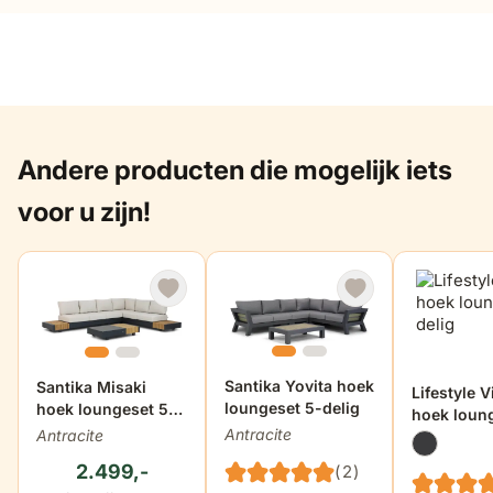
Andere producten die mogelijk iets
voor u zijn!
De prijs is afhankelijk van de gek
Santika Yovita hoek
De prijs is afhankelijk van de gekozen opties op de produ
Santika Misaki
De prijs i
Lifestyle V
loungeset 5-delig
hoek loungeset 5-
hoek loun
delig
Antracite
Antracite
delig
2.499,-
(2)