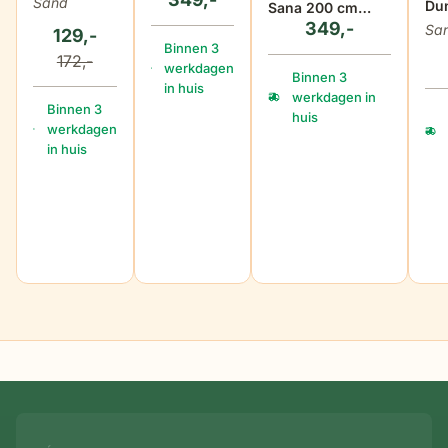
Sand
Du
Sana 200 cm
beige
cm
45 
349,-
rond creme
Sa
129,-
Binnen 3
172,-
werkdagen
Binnen 3
in huis
werkdagen in
Binnen 3
huis
werkdagen
in huis