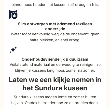
binnenhoes houden het kussen zelf droog en fris.
breedte
79 cm
hoogte
89 cm
Slim ontworpen met ademend textileen
onderzijde
Water loopt eenvoudig weg via de onderkant, geen
diepte
92 cm
natte plekken, en snel droog.
zithoogte
40 cm
Onderhoudsvriendelijk & duurzaam
zitdiepte
54 cm
Vuilafstotend materiaal en eenvoudig te reinigen, zo
blijven je kussens lang mooi, zomer na zomer.
Laten we een kijkje nemen in
dikte zitkussens
25 cm
het Sundura kussen
Sundura kussens mogen lente en zomer buiten
blijven. Ontdek hieronder hoe ze dit precies doen.