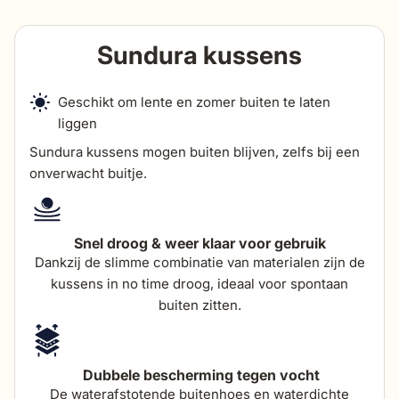
hoogte
Sundura kussens
13 cm & 40 cm
hoogte
89 cm
Geschikt om lente en zomer buiten te laten
diepte
92 cm
liggen
Sundura kussens mogen buiten blijven, zelfs bij een
zithoogte
65 cm
onverwacht buitje.
zitdiepte
54 cm
Snel droog & weer klaar voor gebruik
Dankzij de slimme combinatie van materialen zijn de
hoogte armleuning
61 cm
kussens in no time droog, ideaal voor spontaan
buiten zitten.
breedte armleuning
3,5 cm
dikte zitkussens
25 cm
Dubbele bescherming tegen vocht
De waterafstotende buitenhoes en waterdichte