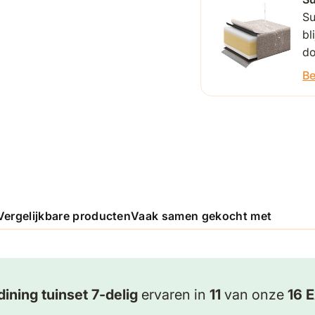
Su
bl
do
Be
Vergelijkbare producten
Vaak samen gekocht met
ining tuinset 7-delig
ervaren in
11
van onze
16 