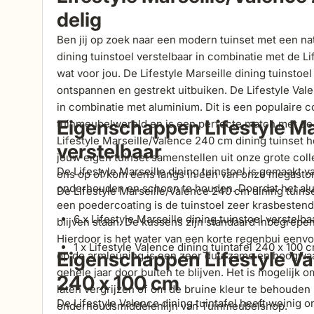
delig
Ben jij op zoek naar een modern tuinset met een natu
dining tuinstoel verstelbaar in combinatie met de Li
wat voor jou. De Lifestyle Marseille dining tuinstoel 
ontspannen en gestrekt uitbuiken. De Lifestyle Vale
in combinatie met aluminium. Dit is een populaire c
Eigenschappen Lifestyle Mar
tuinmeubelwereld en is een perfecte match met de L
Lifestyle Marseille/Valence 240 cm dining tuinset h
verstelbaar
jouw eigen tuinset samenstellen uit onze grote co
De Lifestyle Marseille dining tuinstoel is gemaakt v
ons op of kom eens langs in één van onze megastor
onderhouden en schoon te houden. Doordat het alu
De Lifestyle Marseille/Valence 240 cm dining tuinset
een poedercoating is de tuinstoel zeer krasbestend
6 x Lifestyle Marseille dining tuinstoel verstelba
blijven staan. De kussens zijn standaard inbegrep
Hierdoor is het water van een korte regenbui eenvo
1 x Lifestyle Valence dining tuintafel 240 x 100 
Eigenschappen Lifestyle Val
op de armleuning is een zeer duurzame en hoogwaa
gehele jaar door buiten te blijven. Het is mogelijk o
240 x 100 cm
laten vergrijzen of om de bruine kleur te behouden
De Lifestyle Valence dining tuintafel heeft weinig
onderhoudsmiddelenlijn van Tuinmeubelshop.