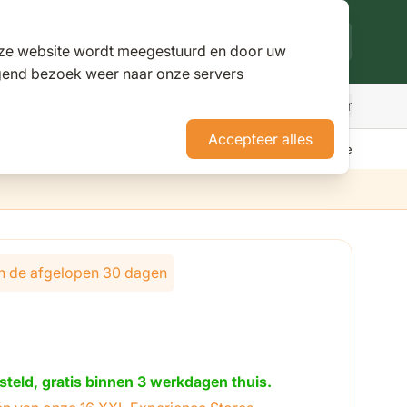
deze website wordt meegestuurd en door uw
lgend bezoek weer naar onze servers
Meer
den
r Parasols
ubmenu for Pergola's
Accepteer alles
erience Stores XXL
Tuininspiratie
Advies
Nieuws
Klantenservice
lijk van de gekozen opties
 in de afgelopen 30 dagen
steld, gratis binnen 3 werkdagen thuis.