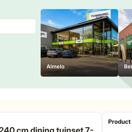
Almelo
Be
Product 
 240 cm dining tuinset 7-