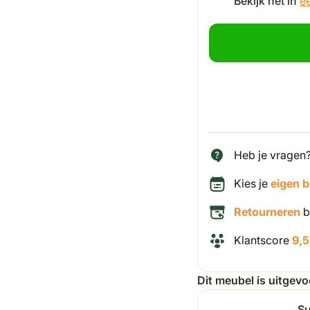
Bekijk het in
é
Heb je vragen
Kies je
eigen 
Retourneren
b
Klantscore
9,5
Dit meubel is uitgev
S