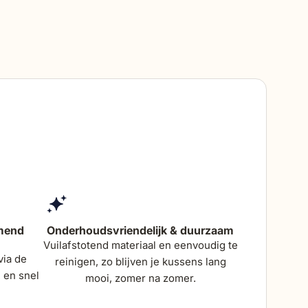
e armleuning
4 cm
itkussens
6 cm
mend
Onderhoudsvriendelijk & duurzaam
Vuilafstotend materiaal en eenvoudig te
via de
reinigen, zo blijven je kussens lang
 en snel
mooi, zomer na zomer.