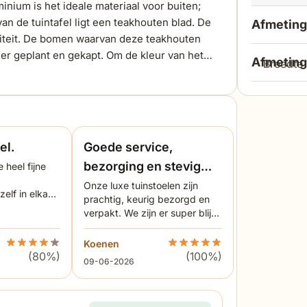
ium is het ideale materiaal voor buiten;
van de tuintafel ligt een teakhouten blad. De
Afmeting
liteit. De bomen waarvan deze teakhouten
er geplant en gekapt. Om de kleur van het
Afmeting
breedte
ehandelen met een teakprotector van Garden
zal het vergrijzen, dit doet niets af van de
lengte
hoogte
breedte
diepte
el.
Goede service,
bezorging en stevig
 heel fijne
hoogte
verpakt.
Onze luxe tuinstoelen zijn
zithoog
elf in elkaar
prachtig, keurig bezorgd en
verpakt. We zijn er super blij
hoogte onderzijde
mee.
zitdiept
tafelbla
/Valence 240 cm dining tuinset 7-delig. 5 van 5 sterren
Beoordeling Lifestyle Marseille/Valence 240 cm dining tuins
Koenen
Beoordeling Lifestyle Marse
(80%)
(100%)
9 juni 2026
09-06-2026
hoogte
breedte