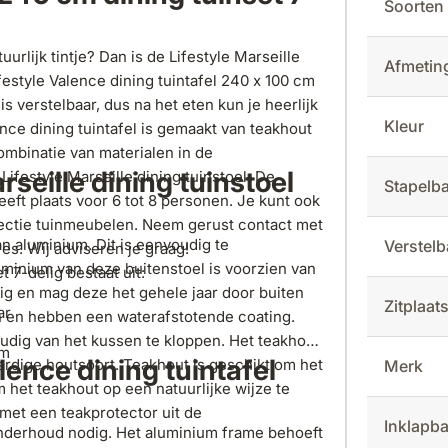
Soorten
urlijk tintje? Dan is de Lifestyle Marseille
Afmetin
festyle Valence dining tuintafel 240 x 100 cm
is verstelbaar, dus na het eten kun je heerlijk
Kleur
nce dining tuintafel is gemaakt van teakhout
ombinatie van materialen in de
seille dining tuinstoel
ifestyle Marseille dining tuinstoel. De
Stapelb
eeft plaats voor 6 tot 8 personen. Je kunt ook
llectie tuinmeubelen. Neem gerust contact met
an aluminium. Dit is eenvoudig te
Verstel
es. Wij adviseren je graag!
minium van deze buitenstoel is voorzien van
 7-delig bestaat uit:
ig en mag deze het gehele jaar door buiten
Zitplaa
ar
en en hebben een waterafstotende coating.
udig van het kussen te kloppen. Het teakhout
cm
ence dining tuintafel
rdige houtsoort. Teakhout is geschikt om het
Merk
m het teakhout op een natuurlijke wijze te
 met een teakprotector uit de
Inklapb
 onderhoud nodig. Het aluminium frame behoeft