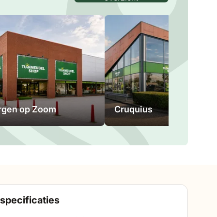
rgen op Zoom
Cruquius
specificaties