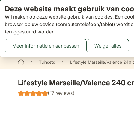
Ga naar de inhoud
Deze website maakt gebruik van coo
Wij maken op deze website gebruik van cookies. Een cook
Zoeken
browser op uw device (computer/telefoon/tablet) wordt o
teruggestuurd worden.
Aanbiedingen
Tuinsets
Loungesets
Tuinstoelen
Tuin
Toggle submenu for Tuinsets
Toggle submenu
Tog
Meer informatie en aanpassen
Weiger alles
Binnen 3 dagen
gratis bezorgd
16 XXL Experience Store
Tuinsets
Lifestyle Marseille/Valence 240 
Lifestyle Marseille/Valence 240 cm
(17 reviews)