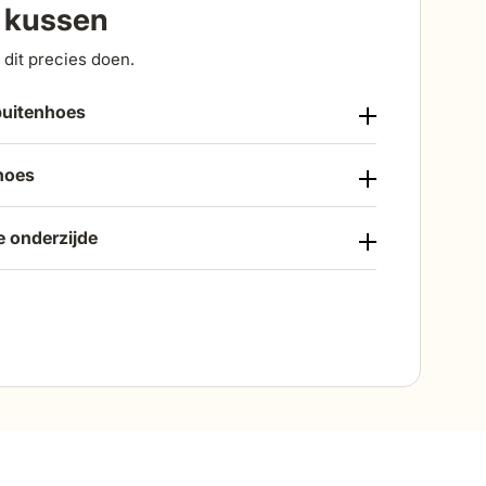
a kussen
dit precies doen.
buitenhoes
hoes
 onderzijde