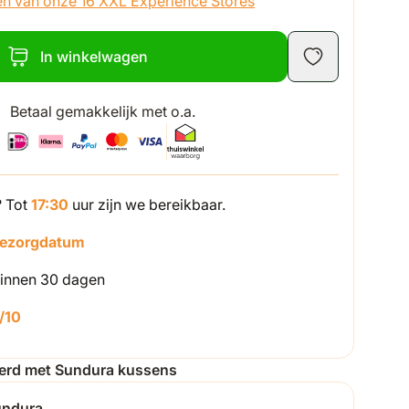
én van onze 16 XXL Experience Stores
In winkelwagen
Betaal gemakkelijk met o.a.
? Tot
17:30
uur zijn we bereikbaar.
bezorgdatum
innen 30 dagen
/10
oerd met Sundura kussens
undura