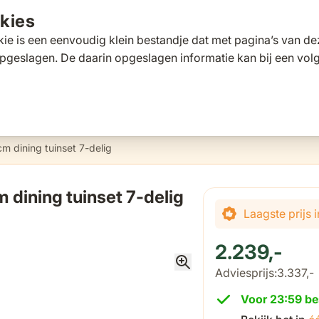
kies
ie is een eenvoudig klein bestandje dat met pagina’s van 
pgeslagen. De daarin opgeslagen informatie kan bij een vo
tafels
Tuinbanken
Ligbedden
Parasols
Pergola's
 for Loungesets
gle submenu for Tuinstoelen
Toggle submenu for Tuintafels
Toggle submenu for Tuinbanken
Toggle submenu for Ligbed
Toggle submenu fo
Toggle s
s
Klantscore
9,5/10
Exp
cm dining tuinset 7-delig
 dining tuinset 7-delig
De prijs is afhanke
Laagste prijs
2.239,-
Adviesprijs:
3.337,-
Voor 23:59 be