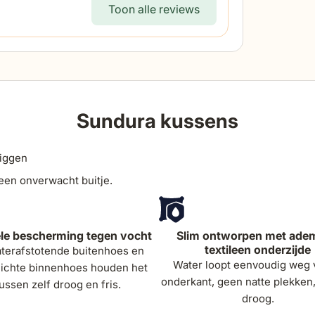
breedt
Toon alle reviews
dikte z
Sundura kussens
liggen
 een onverwacht buitje.
e bescherming tegen vocht
Slim ontworpen met ade
textileen onderzijde
terafstotende buitenhoes en
Water loopt eenvoudig weg 
ichte binnenhoes houden het
onderkant, geen natte plekken,
ussen zelf droog en fris.
droog.