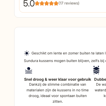
5.0
we hopen er nog lang van te
(17 reviews)
kunnen genieten.
Geschikt om lente en zomer buiten te laten 
Sundura kussens mogen buiten blijven, zelfs bij
Snel droog & weer klaar voor gebruik
Dubbel
Dankzij de slimme combinatie van
De wa
materialen zijn de kussens in no time
waterd
droog, ideaal voor spontaan buiten
k
zitten.