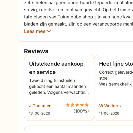
zelfs helemaal geen onderhoud. Gepoedercoat alumin
stevig, roestvrij en licht van gewicht. Op het frame 
tafelbladen van Tuinmeubelshop zijn van hoge kwa
bladen zijn gemaakt, zijn op een verantwoorde mani
blad te behouden, adviseren wij het tafelblad te b
Lees meer
Collections. Wanneer het blad niet behandeld wordt, 
stevigheid van deze mooie dining tuintafel.
Reviews
Uitstekende aankoop
Heel fijne sto
en service
Correct geleverde
stoel.
Twee dining tuinstoelen
Was gemakkelijk z
gekocht een aantal maanden
te zetten.
geleden. Volgens verwachting
zou de levering begin juni
plaatsvinden. Dat is gebeurd.
J.Thelosen
Beoordeling Lifestyle Marseille
W.Welbers
We werden prima op de
(100%)
13 juni 2026
11 juni 2026
13-06-2026
11-06-2026
hoogte gehouden en de
aflevering verliep vlekkeloos.
De stoelen zitten heerlijk en