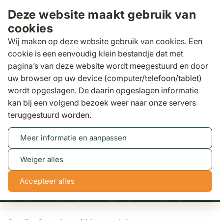
Ga naar de inhoud
Deze website maakt gebruik van
cookies
Wij maken op deze website gebruik van cookies. Een
cookie is een eenvoudig klein bestandje dat met
pagina’s van deze website wordt meegestuurd en door
Zoeken
uw browser op uw device (computer/telefoon/tablet)
Binnen 3 dagen
gratis bezorgd
wordt opgeslagen. De daarin opgeslagen informatie
kan bij een volgend bezoek weer naar onze servers
Loungesets
Santika Supralux midden module
teruggestuurd worden.
Meer informatie en aanpassen
Tot 50% korting
Bekijk actie
Weiger alles
NaN
NaN
NaN
NaN
Accepteer alles
dagen
uren
min
sec