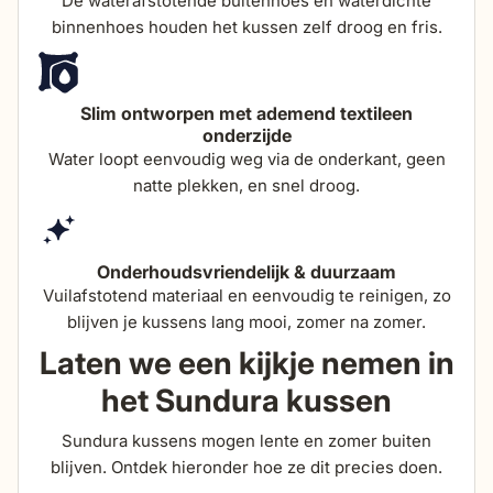
De waterafstotende buitenhoes en waterdichte
binnenhoes houden het kussen zelf droog en fris.
zithoogte
44 cm
Slim ontworpen met ademend textileen
zitdiepte
64 cm
onderzijde
Water loopt eenvoudig weg via de onderkant, geen
totale hoogte (incl
86 cm
natte plekken, en snel droog.
kussen)
Onderhoudsvriendelijk & duurzaam
dikte zitkussens
22 cm
Vuilafstotend materiaal en eenvoudig te reinigen, zo
blijven je kussens lang mooi, zomer na zomer.
Laten we een kijkje nemen in
het Sundura kussen
Sundura kussens mogen lente en zomer buiten
blijven. Ontdek hieronder hoe ze dit precies doen.