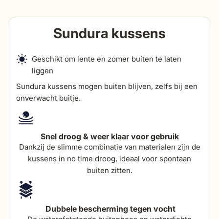
breedte
85 cm
diepte
Sundura kussens
95 cm
zithoogte
42 cm
Geschikt om lente en zomer buiten te laten
liggen
Sundura kussens mogen buiten blijven, zelfs bij een
zitdiepte
60 cm
onverwacht buitje.
totale hoogte (incl
92 cm
kussen)
Snel droog & weer klaar voor gebruik
Dankzij de slimme combinatie van materialen zijn de
dikte zitkussens
20 cm
kussens in no time droog, ideaal voor spontaan
buiten zitten.
breedte
85 cm
Dubbele bescherming tegen vocht
diepte
95 cm