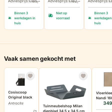
1.185,-
1.182,-
1.
Adviesprijs:
Adviesprijs:
Adviesprijs:
Binnen 3
Niet op
Binnen 3
werkdagen in
voorraad
werkdagen 
huis
huis
Vaak samen gekocht met
Cosiscoop
Vloerkle
Original black
Nandi 1
349
cm
Antracite
Tuinmeubelshop Milan
dienblad 34,5 x 34,5 cm
(2