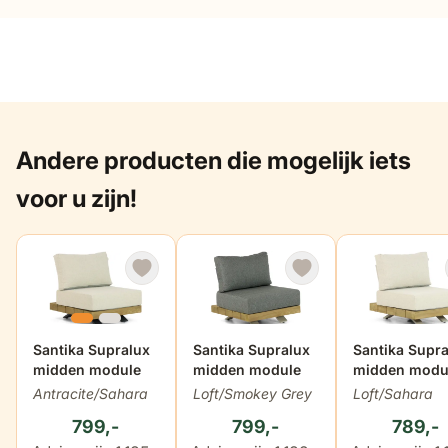
Andere producten die mogelijk iets
voor u zijn!
De prijs is afhankelijk van de gekozen opties op de produ
Santika Supralux
De prijs is afhankelijk van de geko
Santika Supralux
De prijs is a
Santika Supra
midden module
midden module
midden modu
Antracite/Sahara
Loft/Smokey Grey
Loft/Sahara
799,-
799,-
789,-