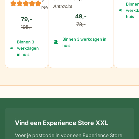
Binnen
Antracite
reviews)
werkda
49,-
huis
79,-
73,-
105,-
Binnen 3 werkdagen in
Binnen 3
huis
werkdagen
in huis
Vind een Experience Store XXL
Voer je postcode in voor een Experience Store