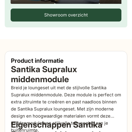
Showroom overzicht
Product informatie
Santika Supralux
middenmodule
Breid je loungeset uit met de stijlvolle Santika
Supralux middenmodule. Deze module is perfect om
extra zitruimte te creëren en past naadloos binnen
de Santika Supralux loungeset. Met zijn moderne
design en hoogwaardige materialen vormt deze
Eigenschappen Santika
middenmodule een stijlvolle toevoeging aan je
buitenruimte.