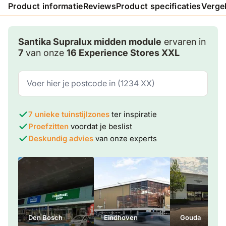
Product informatie
Reviews
Product specificaties
Verge
Santika Supralux midden module
ervaren in
7
van onze
16 Experience Stores XXL
7 unieke tuinstijlzones
ter inspiratie
Proefzitten
voordat je beslist
Deskundig advies
van onze experts
Den Bosch
Eindhoven
Gouda