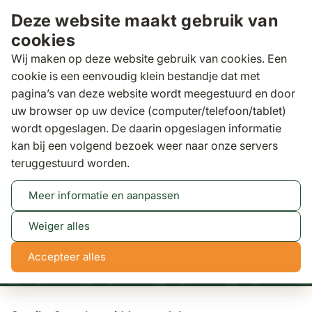
Ga naar de inhoud
Deze website maakt gebruik van
cookies
Wij maken op deze website gebruik van cookies. Een
cookie is een eenvoudig klein bestandje dat met
pagina’s van deze website wordt meegestuurd en door
Zoeken
uw browser op uw device (computer/telefoon/tablet)
Binnen 3 dagen
gratis bezorgd
wordt opgeslagen. De daarin opgeslagen informatie
kan bij een volgend bezoek weer naar onze servers
Loungesets
Santika Supralux midden module
teruggestuurd worden.
Meer informatie en aanpassen
Tot 50% korting
Bekijk actie
Weiger alles
NaN
NaN
NaN
NaN
Accepteer alles
dagen
uren
min
sec