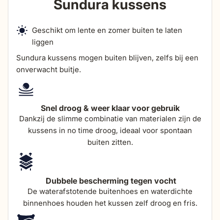
diepte
Sundura kussens
95 cm
zithoogte
42 cm
Geschikt om lente en zomer buiten te laten
liggen
Sundura kussens mogen buiten blijven, zelfs bij een
zitdiepte
60 cm
onverwacht buitje.
totale hoogte (incl
92 cm
kussen)
Snel droog & weer klaar voor gebruik
Dankzij de slimme combinatie van materialen zijn de
dikte zitkussens
20 cm
kussens in no time droog, ideaal voor spontaan
buiten zitten.
Dubbele bescherming tegen vocht
De waterafstotende buitenhoes en waterdichte
binnenhoes houden het kussen zelf droog en fris.