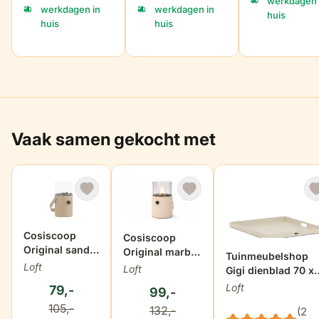
werkdagen 
werkdagen in
werkdagen in
huis
huis
huis
Vaak samen gekocht met
Cosiscoop
Cosiscoop
Original sandy
Original marble
Tuinmeubelshop
beige
stone
Loft
Loft
Gigi dienblad 70 x
70 cm
Loft
79,-
99,-
105,-
132,-
(2