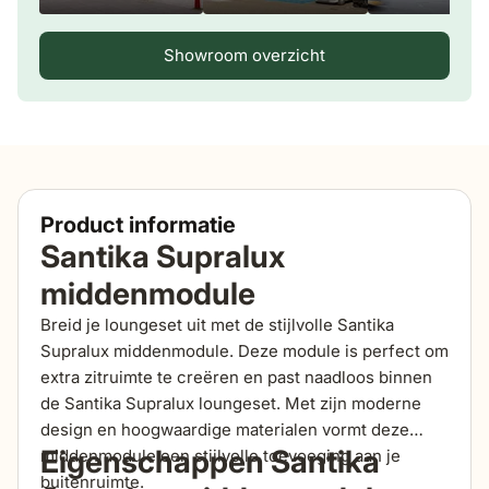
Showroom overzicht
Product informatie
Santika Supralux
middenmodule
Breid je loungeset uit met de stijlvolle Santika
Supralux middenmodule. Deze module is perfect om
extra zitruimte te creëren en past naadloos binnen
de Santika Supralux loungeset. Met zijn moderne
design en hoogwaardige materialen vormt deze
Eigenschappen Santika
middenmodule een stijlvolle toevoeging aan je
buitenruimte.