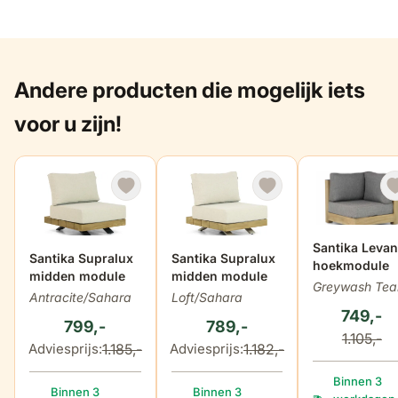
Andere producten die mogelijk iets
voor u zijn!
Santika Levan
De prijs is afhankelijk van de gekozen opties op de produ
Santika Supralux
De prijs is afhankelijk van de geko
Santika Supralux
hoekmodule
midden module
midden module
Greywash Tea
Antracite/Sahara
Loft/Sahara
749,-
799,-
789,-
1.105,-
1.185,-
1.182,-
Adviesprijs:
Adviesprijs:
Binnen 3
Binnen 3
Binnen 3