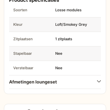
Product specificaties
specialisten!
Soorten
Losse modules
Kleur
Loft/Smokey Grey
Zitplaatsen
1 zitplaats
Stapelbaar
Nee
Verstelbaar
Nee
Afmetingen loungeset
lengte
85 cm