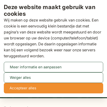
Ga naar de inhoud
Deze website maakt gebruik van
cookies
Wij maken op deze website gebruik van cookies. Een
cookie is een eenvoudig klein bestandje dat met
pagina’s van deze website wordt meegestuurd en door
Zoeken
uw browser op uw device (computer/telefoon/tablet)
Binnen 3 dagen
gratis bezorgd
wordt opgeslagen. De daarin opgeslagen informatie
kan bij een volgend bezoek weer naar onze servers
Tuinkussens
Polyester kussens
teruggestuurd worden.
Meer informatie en aanpassen
Tot 50% korting
Bekijk actie
Weiger alles
NaN
NaN
NaN
NaN
Accepteer alles
dagen
uren
min
sec