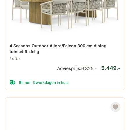
De prijs is afhankelijk van de gekozen opties op de produ
4 Seasons Outdoor Allora/Falcon 300 cm dining
tuinset 9-delig
Latte
5.449,-
Adviesprijs:
6.825,-
Binnen 3 werkdagen in huis