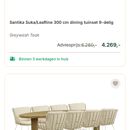
De prijs is afhankelijk van de gekozen opties op de produ
Santika Suka/Leafline 300 cm dining tuinset 9-delig
Greywash Teak
4.269,-
Adviesprijs:
6.280,-
Binnen 3 werkdagen in huis