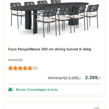
De prijs is afhankelijk van de gekozen opties op de produ
Coco Penya/Weave 300 cm dining tuinset 9-delig
Antracite
(2)
2.289,-
Adviesprijs:
3.385,-
Binnen 3 werkdagen in huis