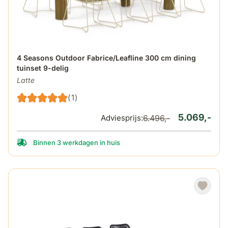
De prijs is afhankelijk van de gekozen opties op de produ
4 Seasons Outdoor Fabrice/Leafline 300 cm dining
tuinset 9-delig
Latte
(1)
5.069,-
Adviesprijs:
6.496,-
Binnen 3 werkdagen in huis