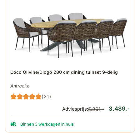
De prijs is afhankelijk van de gekozen opties op de produ
Coco Olivine/Diogo 280 cm dining tuinset 9-delig
Antracite
(21)
3.489,-
Adviesprijs:
5.201,-
Binnen 3 werkdagen in huis