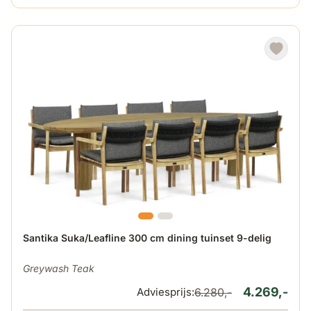
De prijs is afhankelijk van de gekozen opties op de produ
Santika Suka/Leafline 300 cm dining tuinset 9-delig
Greywash Teak
4.269,-
Adviesprijs:
6.280,-