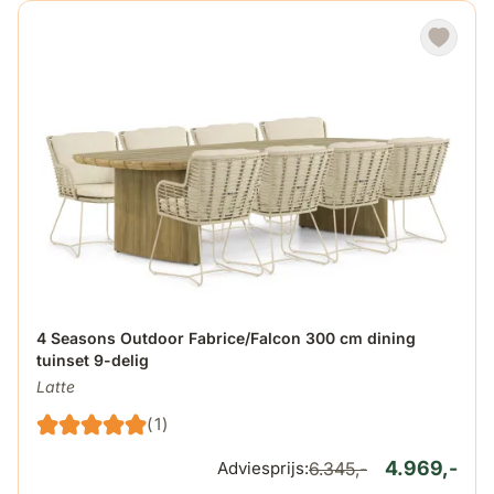
De prijs is afhankelijk van de gekozen opties op de produ
4 Seasons Outdoor Fabrice/Falcon 300 cm dining
tuinset 9-delig
Latte
(1)
4.969,-
Adviesprijs:
6.345,-