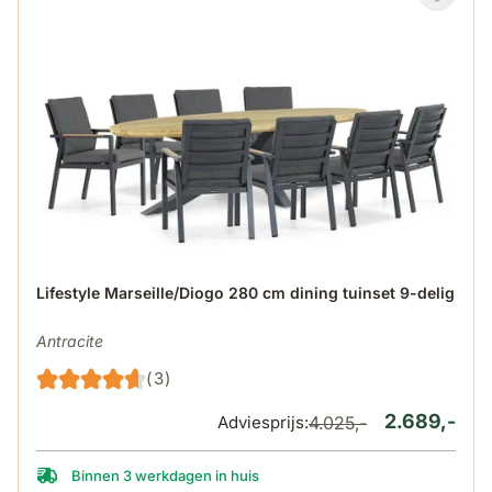
De prijs is afhankelijk van de gekozen opties op de produ
Lifestyle Marseille/Diogo 280 cm dining tuinset 9-delig
Antracite
(3)
2.689,-
Adviesprijs:
4.025,-
Binnen 3 werkdagen in huis