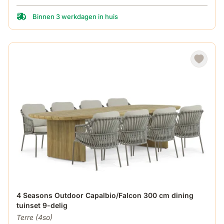
Binnen 3 werkdagen in huis
De prijs is afhankelijk van de gekozen opties op de produ
4 Seasons Outdoor Capalbio/Falcon 300 cm dining
tuinset 9-delig
Terre (4so)