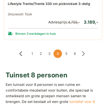
De prijs is afhankelijk van de gekozen opties op de produ
Lifestyle Trente/Trente 330 cm picknickset 3-delig
Greywash Teak
3.189,-
Adviesprijs:
4.755,-
Binnen 3 werkdagen in huis
1
2
3
4
5
6
Pagina
Pagina
Pagina
U lees momenteel pagina
Pagina
Pagina
Tuinset 8 personen
Een tuinset voor 8 personen is een ruime en
comfortabele meubelset voor buiten, die speciaal is
ontwikkeld om grote groepen mensen samen te
brengen. De set bestaat uit een grote
tuintafel voor 8