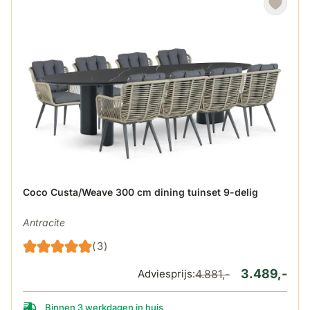
De prijs is afhankelijk van de gekozen opties op de produ
Coco Custa/Weave 300 cm dining tuinset 9-delig
Antracite
(3)
3.489,-
Adviesprijs:
4.881,-
Binnen 3 werkdagen in huis