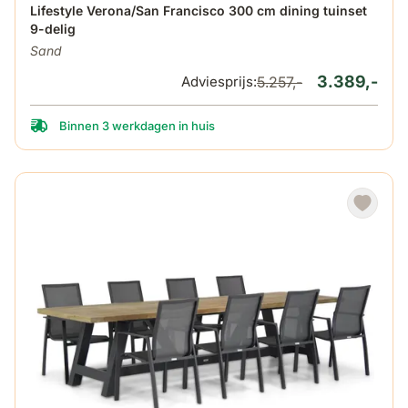
De prijs is afhankelijk van de gekozen opties op de produ
Lifestyle Verona/San Francisco 300 cm dining tuinset
9-delig
Sand
3.389,-
Adviesprijs:
5.257,-
Binnen 3 werkdagen in huis