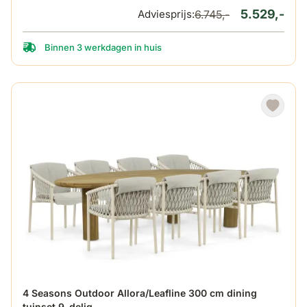
5.529,-
Adviesprijs:
6.745,-
Binnen 3 werkdagen in huis
De prijs is afhankelijk van de gekozen opties op de produ
4 Seasons Outdoor Allora/Leafline 300 cm dining
tuinset 9-delig