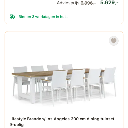
5.629,-
Adviesprijs:
6.896,-
Binnen 3 werkdagen in huis
De prijs is afhankelijk van de gekozen opties op de produ
Lifestyle Brandon/Los Angeles 300 cm dining tuinset
9-delig