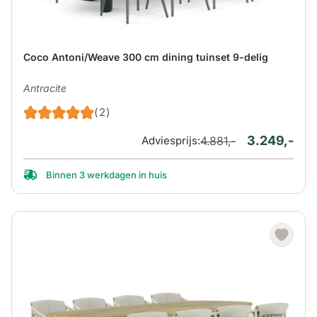
De prijs is afhankelijk van de gekozen opties op de produ
Coco Antoni/Weave 300 cm dining tuinset 9-delig
Antracite
(2)
3.249,-
Adviesprijs:
4.881,-
Binnen 3 werkdagen in huis