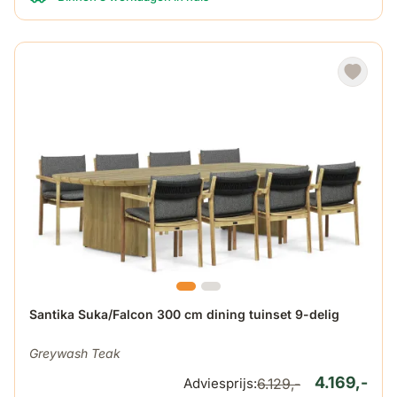
De prijs is afhankelijk van de gekozen opties op de produ
Santika Suka/Falcon 300 cm dining tuinset 9-delig
Greywash Teak
4.169,-
Adviesprijs:
6.129,-