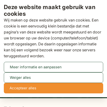
Ga naar de inhoud
Deze website maakt gebruik van
cookies
Wij maken op deze website gebruik van cookies. Een
cookie is een eenvoudig klein bestandje dat met
pagina’s van deze website wordt meegestuurd en door
Zoeken
uw browser op uw device (computer/telefoon/tablet)
Binnen 3 dagen
gratis bezorgd
wordt opgeslagen. De daarin opgeslagen informatie
kan bij een volgend bezoek weer naar onze servers
Tuinsets
teruggestuurd worden.
Meer informatie en aanpassen
Tot 50% korting
Bekijk actie
Weiger alles
2
1
5
0
Accepteer alles
dagen
uren
min
sec