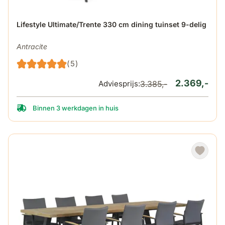
De prijs is afhankelijk van de gekozen opties op de produ
Lifestyle Ultimate/Trente 330 cm dining tuinset 9-delig
Antracite
(5)
2.369,-
Adviesprijs:
3.385,-
Binnen 3 werkdagen in huis