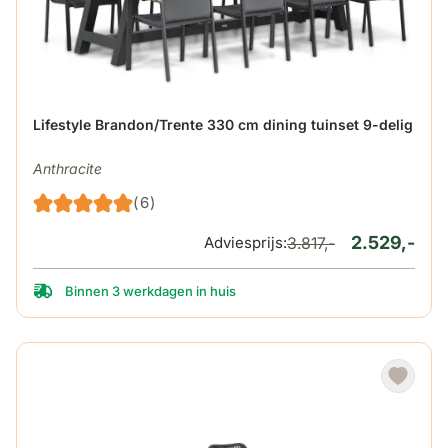
De prijs is afhankelijk van de gekozen opties op de produ
Lifestyle Brandon/Trente 330 cm dining tuinset 9-delig
Anthracite
(6)
2.529,-
Adviesprijs:
3.817,-
Binnen 3 werkdagen in huis