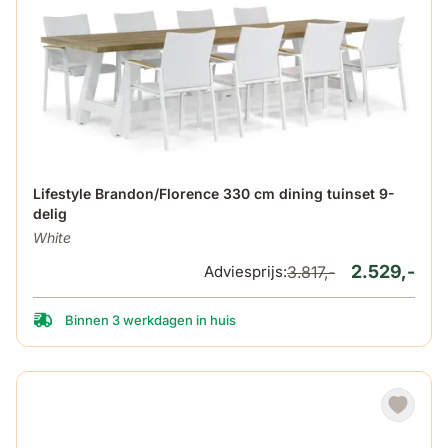
De prijs is afhankelijk van de gekozen opties op de produ
Lifestyle Brandon/Florence 330 cm dining tuinset 9-
delig
White
2.529,-
Adviesprijs:
3.817,-
Binnen 3 werkdagen in huis