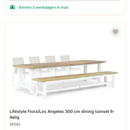
Binnen 3 werkdagen in huis
De prijs is afhankelijk van de gekozen opties op de produ
Lifestyle Fiora/Los Angeles 300 cm dining tuinset 6-
delig
White