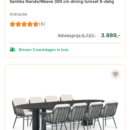
De prijs is afhankelijk van de gekozen opties op de produ
Santika Nanda/Weave 300 cm dining tuinset 9-delig
Antracite
(6)
3.889,-
Adviesprijs:
5.737,-
Binnen 3 werkdagen in huis