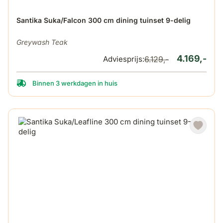
De prijs is afhankelijk van de gekozen opties op de produ
Santika Suka/Falcon 300 cm dining tuinset 9-delig
Greywash Teak
4.169,-
Adviesprijs:
6.129,-
Binnen 3 werkdagen in huis