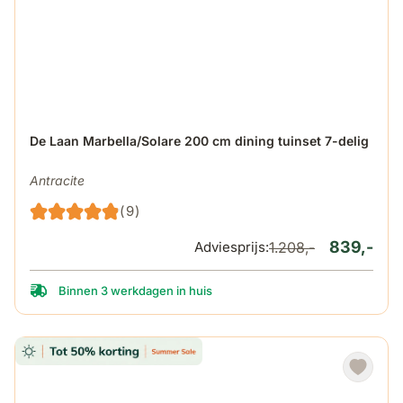
De prijs is afhankelijk van de gekozen opties op de produ
De Laan Marbella/Solare 200 cm dining tuinset 7-delig
Antracite
(9)
839,-
Adviesprijs:
1.208,-
Binnen 3 werkdagen in huis