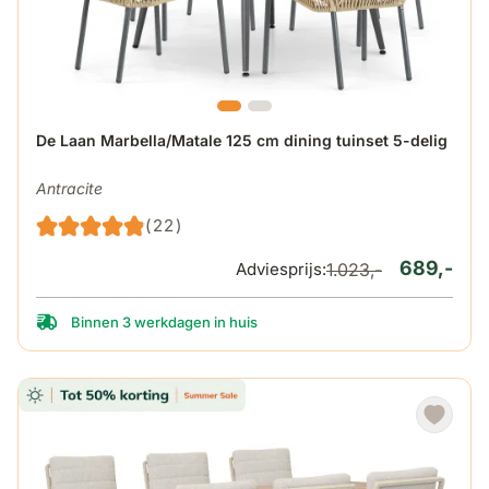
De prijs is afhankelijk van de gekozen opties op de produ
De Laan Marbella/Matale 125 cm dining tuinset 5-delig
Antracite
(22)
689,-
Adviesprijs:
1.023,-
Binnen 3 werkdagen in huis