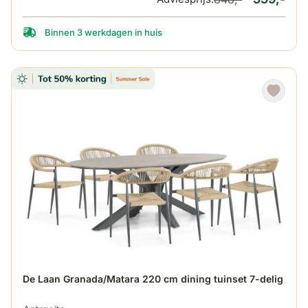
Binnen 3 werkdagen in huis
De prijs is afhankelijk van de gekozen opties op de produ
De Laan Granada/Matara 220 cm dining tuinset 7-delig