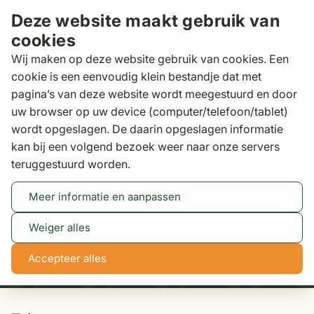
Ga naar de inhoud
Deze website maakt gebruik van
cookies
Wij maken op deze website gebruik van cookies. Een
cookie is een eenvoudig klein bestandje dat met
pagina’s van deze website wordt meegestuurd en door
Zoeken
uw browser op uw device (computer/telefoon/tablet)
Binnen 3 dagen
gratis bezorgd
wordt opgeslagen. De daarin opgeslagen informatie
kan bij een volgend bezoek weer naar onze servers
Tuinsets
teruggestuurd worden.
Meer informatie en aanpassen
Tot 50% korting
Bekijk actie
Weiger alles
NaN
NaN
NaN
NaN
Accepteer alles
dagen
uren
min
sec