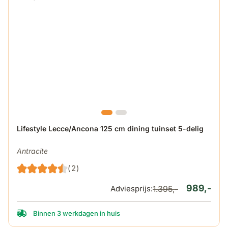
De prijs is afhankelijk van de gekozen opties op de produ
Lifestyle Lecce/Ancona 125 cm dining tuinset 5-delig
Antracite
(2)
989,-
Adviesprijs:
1.395,-
Binnen 3 werkdagen in huis