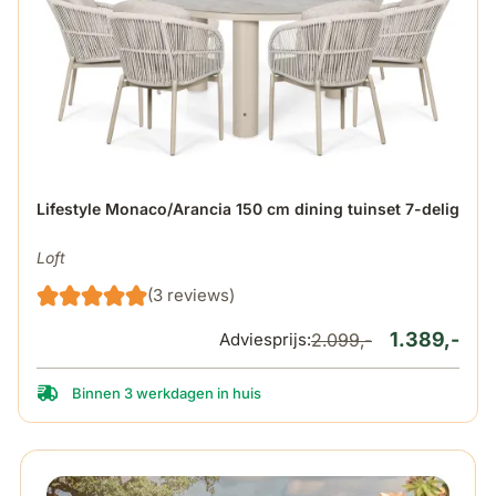
De prijs is afhankelijk van de gekozen opties op de produ
Lifestyle Monaco/Arancia 150 cm dining tuinset 7-delig
Loft
(3 reviews)
1.389,-
Adviesprijs:
2.099,-
Binnen 3 werkdagen in huis