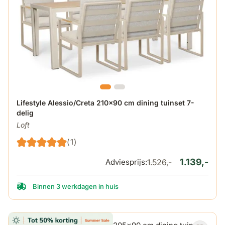
De prijs is afhankelijk van de gekozen opties op de produ
Lifestyle Alessio/Creta 210x90 cm dining tuinset 7-
delig
Loft
(1)
1.139,-
Adviesprijs:
1.526,-
Binnen 3 werkdagen in huis