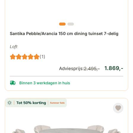
De prijs is afhankelijk van de gekozen opties op de produ
Santika Pebble/Arancia 150 cm dining tuinset 7-delig
Loft
(1)
1.869,-
Adviesprijs:
2.495,-
Binnen 3 werkdagen in huis