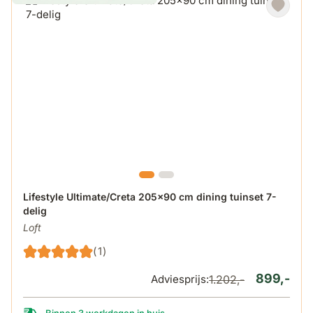
De prijs is afhankelijk van de gekozen opties op de produ
Lifestyle Ultimate/Creta 205x90 cm dining tuinset 7-
delig
Loft
(1)
899,-
Adviesprijs:
1.202,-
Binnen 3 werkdagen in huis