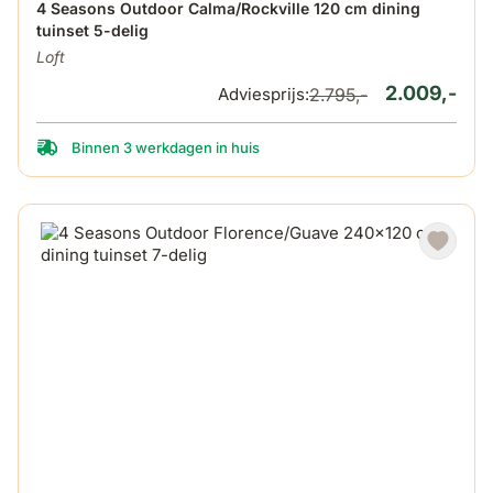
De prijs is afhankelijk van de gekozen opties op de produ
4 Seasons Outdoor Calma/Rockville 120 cm dining
tuinset 5-delig
Loft
2.009,-
Adviesprijs:
2.795,-
Binnen 3 werkdagen in huis