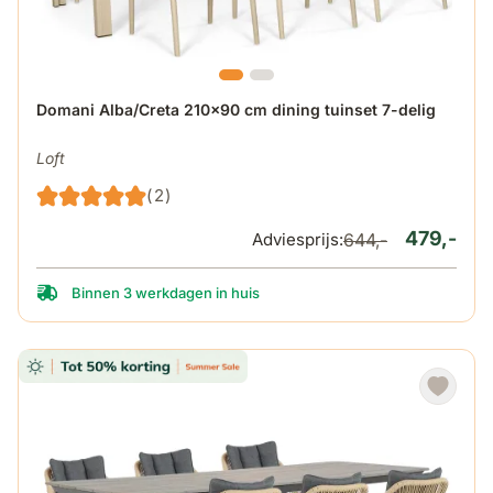
De prijs is afhankelijk van de gekozen opties op de produ
Domani Alba/Creta 210x90 cm dining tuinset 7-delig
Loft
(2)
479,-
Adviesprijs:
644,-
Binnen 3 werkdagen in huis