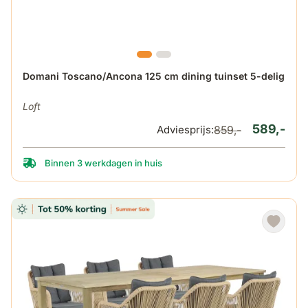
De prijs is afhankelijk van de gekozen opties op de produ
Domani Toscano/Ancona 125 cm dining tuinset 5-delig
Loft
589,-
Adviesprijs:
859,-
Binnen 3 werkdagen in huis