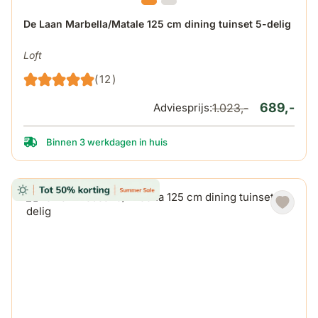
De prijs is afhankelijk van de gekozen opties op de produ
De Laan Marbella/Matale 125 cm dining tuinset 5-delig
Loft
(12)
689,-
Adviesprijs:
1.023,-
Binnen 3 werkdagen in huis