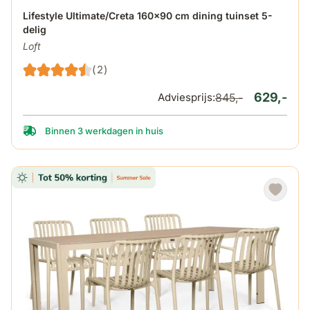
De prijs is afhankelijk van de gekozen opties op de produ
Lifestyle Ultimate/Creta 160x90 cm dining tuinset 5-
delig
Loft
(2)
629,-
Adviesprijs:
845,-
Binnen 3 werkdagen in huis