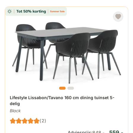
De prijs is afhankelijk van de gekozen opties op de produ
Lifestyle Lissabon/Tavano 160 cm dining tuinset 5-
delig
Black
(2)
559,-
Adviesprijs:
848,-