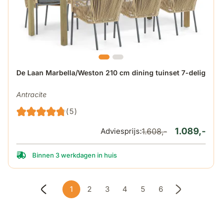
De prijs is afhankelijk van de gekozen opties op de produ
De Laan Marbella/Weston 210 cm dining tuinset 7-delig
Antracite
(5)
1.089,-
Adviesprijs:
1.608,-
Binnen 3 werkdagen in huis
1
2
3
4
5
6
U lees momenteel pagina
Pagina
Pagina
Pagina
Pagina
Pagina