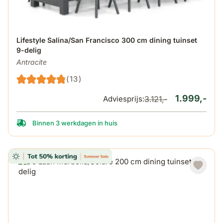
De prijs is afhankelijk van de gekozen opties op de produ
Lifestyle Salina/San Francisco 300 cm dining tuinset
9-delig
Antracite
(13)
1.999,-
Adviesprijs:
3.121,-
Binnen 3 werkdagen in huis