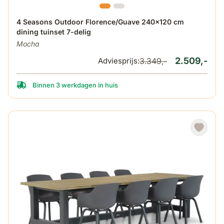
De prijs is afhankelijk van de gekozen opties op de produ
4 Seasons Outdoor Florence/Guave 240x120 cm
dining tuinset 7-delig
Mocha
2.509,-
Adviesprijs:
3.349,-
Binnen 3 werkdagen in huis