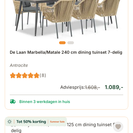
De prijs is afhankelijk van de gekozen opties op de produ
De Laan Marbella/Matale 240 cm dining tuinset 7-delig
Antracite
(8)
1.089,-
Adviesprijs:
1.608,-
Binnen 3 werkdagen in huis