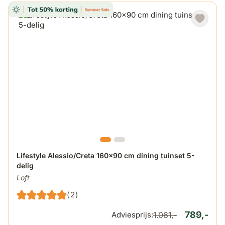
De prijs is afhankelijk van de gekozen opties op de produ
Lifestyle Alessio/Creta 160x90 cm dining tuinset 5-
delig
Loft
(2)
789,-
Adviesprijs:
1.061,-