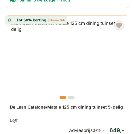
De prijs is afhankelijk van de gekozen opties op de produ
De Laan Catalone/Matale 125 cm dining tuinset 5-delig
Loft
649,-
Adviesprijs:
915,-