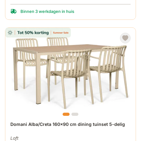
Binnen 3 werkdagen in huis
De prijs is afhankelijk van de gekozen opties op de produ
Domani Alba/Creta 160x90 cm dining tuinset 5-delig
Loft