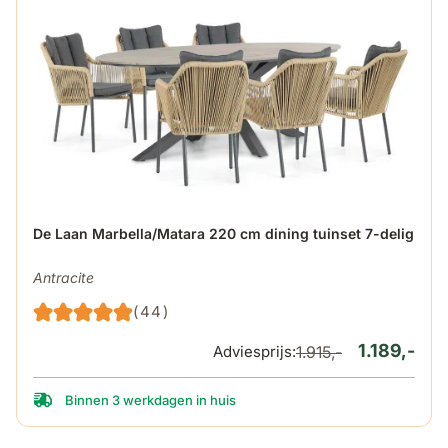
De prijs is afhankelijk van de gekozen opties op de produ
De Laan Marbella/Matara 220 cm dining tuinset 7-delig
Antracite
(44)
1.189,-
Adviesprijs:
1.915,-
Binnen 3 werkdagen in huis