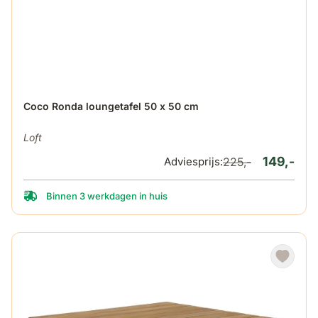
De prijs is afhankelijk van de gekozen opties op de produ
Coco Ronda loungetafel 50 x 50 cm
Loft
149,-
Adviesprijs:
225,-
Binnen 3 werkdagen in huis