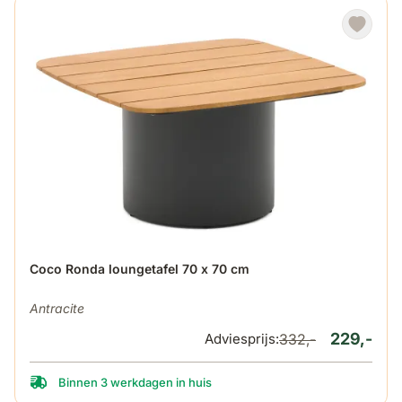
De prijs is afhankelijk van de gekozen opties op de produ
Coco Ronda loungetafel 70 x 70 cm
Antracite
229,-
Adviesprijs:
332,-
Binnen 3 werkdagen in huis