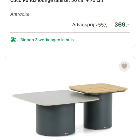
De prijs is afhankelijk van de gekozen opties op de produ
Coco Ronda lounge tafelset 50 cm + 70 cm
Antracite
369,-
Adviesprijs:
557,-
Binnen 3 werkdagen in huis