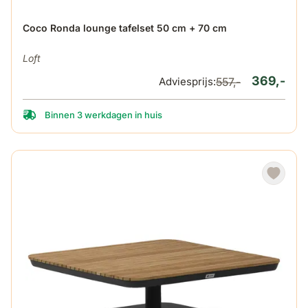
De prijs is afhankelijk van de gekozen opties op de produ
Coco Ronda lounge tafelset 50 cm + 70 cm
Loft
369,-
Adviesprijs:
557,-
Binnen 3 werkdagen in huis