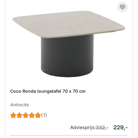
De prijs is afhankelijk van de gekozen opties op de produ
Coco Ronda loungetafel 70 x 70 cm
Antracite
(1)
229,-
Adviesprijs:
332,-