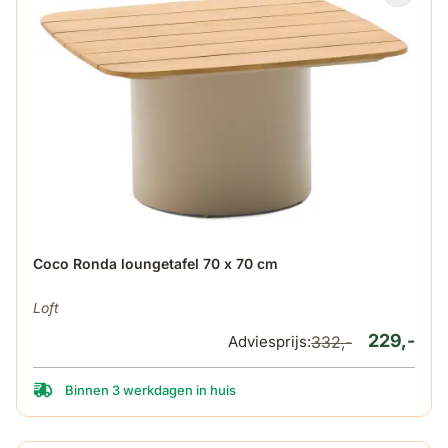
De prijs is afhankelijk van de gekozen opties op de produ
Coco Ronda loungetafel 70 x 70 cm
Loft
229,-
Adviesprijs:
332,-
Binnen 3 werkdagen in huis