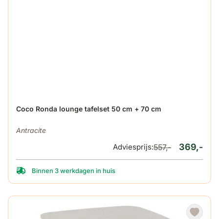
De prijs is afhankelijk van de gekozen opties op de produ
Coco Ronda lounge tafelset 50 cm + 70 cm
Antracite
369,-
Adviesprijs:
557,-
Binnen 3 werkdagen in huis