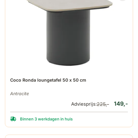
De prijs is afhankelijk van de gekozen opties op de produ
Coco Ronda loungetafel 50 x 50 cm
Antracite
149,-
Adviesprijs:
225,-
Binnen 3 werkdagen in huis