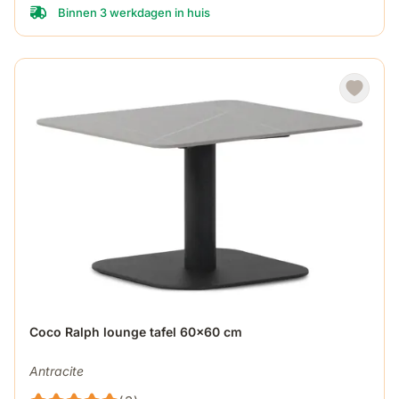
Binnen 3 werkdagen in huis
De prijs is afhankelijk van de gekozen opties op de produ
Coco Ralph lounge tafel 60x60 cm
Antracite