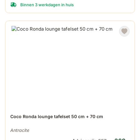
Binnen 3 werkdagen in huis
De prijs is afhankelijk van de gekozen opties op de produ
Coco Ronda lounge tafelset 50 cm + 70 cm
Antracite