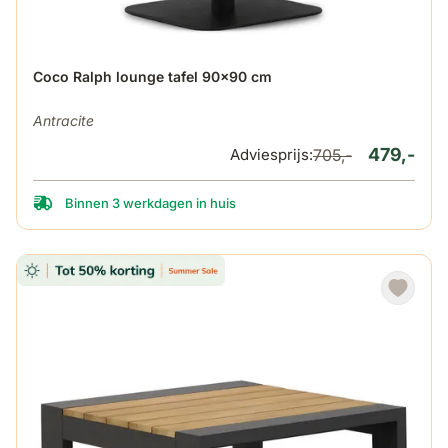
De prijs is afhankelijk van de gekozen opties op de produ
Coco Ralph lounge tafel 90x90 cm
Antracite
479,-
Adviesprijs:
705,-
Binnen 3 werkdagen in huis