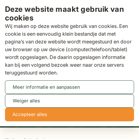
Ga naar de inhoud
Deze website maakt gebruik van
cookies
Wij maken op deze website gebruik van cookies. Een
cookie is een eenvoudig klein bestandje dat met
pagina’s van deze website wordt meegestuurd en door
Zoeken
uw browser op uw device (computer/telefoon/tablet)
Binnen 3 dagen
gratis bezorgd
wordt opgeslagen. De daarin opgeslagen informatie
kan bij een volgend bezoek weer naar onze servers
Tuintafels
teruggestuurd worden.
Meer informatie en aanpassen
Tot 50% korting
Bekijk actie
Weiger alles
0
13
27
33
Accepteer alles
dagen
uren
min
sec