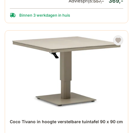
369,-
Adviesprijs:
557,-
Binnen 3 werkdagen in huis
De prijs is afhankelijk van de gekozen opties op de produ
Coco Tivano in hoogte verstelbare tuintafel 90 x 90 cm