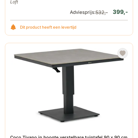
Loft
399,-
Adviesprijs:
532,-
Dit product heeft een levertijd
De prijs is afhankelijk van de gekozen opties op de produ
Coco Tivano in hoogte verstelbare tuintafel 90 x 90 cm