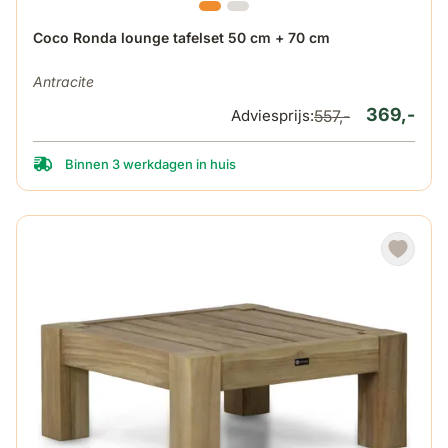
De prijs is afhankelijk van de gekozen opties op de produ
Coco Ronda lounge tafelset 50 cm + 70 cm
Antracite
369,-
Adviesprijs:
557,-
Binnen 3 werkdagen in huis