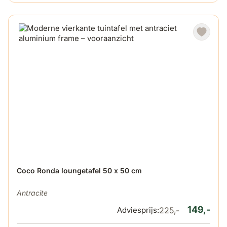
De prijs is afhankelijk van de gekozen opties op de produ
Coco Ronda loungetafel 50 x 50 cm
Antracite
149,-
Adviesprijs:
225,-