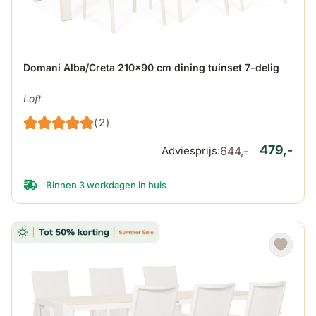
De prijs is afhankelijk van de gekozen opties op de produ
Domani Alba/Creta 210x90 cm dining tuinset 7-delig
Loft
(2)
479,-
Adviesprijs:
644,-
Binnen 3 werkdagen in huis