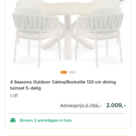
De prijs is afhankelijk van de gekozen opties op de produ
4 Seasons Outdoor Calma/Rockville 120 cm dining
tuinset 5-delig
Loft
2.009,-
Adviesprijs:
2.795,-
Binnen 3 werkdagen in huis