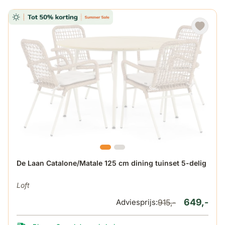
De prijs is afhankelijk van de gekozen opties op de produ
De Laan Catalone/Matale 125 cm dining tuinset 5-delig
Loft
649,-
Adviesprijs:
915,-