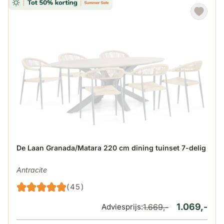
De prijs is afhankelijk van de gekozen opties op de produ
De Laan Granada/Matara 220 cm dining tuinset 7-delig
Antracite
(45)
1.069,-
Adviesprijs:
1.669,-