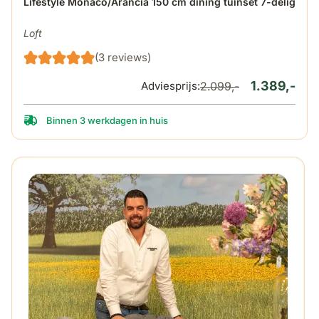
De prijs is afhankelijk van de gekozen opties op de produ
Lifestyle Monaco/Arancia 150 cm dining tuinset 7-delig
Loft
(3 reviews)
1.389,-
Adviesprijs:
2.099,-
Binnen 3 werkdagen in huis