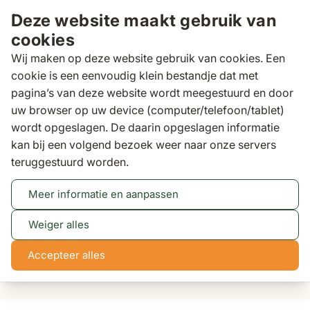
Ga naar de inhoud
Deze website maakt gebruik van
cookies
Wij maken op deze website gebruik van cookies. Een
cookie is een eenvoudig klein bestandje dat met
pagina’s van deze website wordt meegestuurd en door
Zoeken
uw browser op uw device (computer/telefoon/tablet)
Wij zijn op zondag gesloten. Kom gerust
wordt opgeslagen. De daarin opgeslagen informatie
Lees meer
op andere dagen langs!
kan bij een volgend bezoek weer naar onze servers
teruggestuurd worden.
Binnen 3 dagen
gratis bezorgd
Meer informatie en aanpassen
Tuinsets
Weiger alles
Goedkope tuinset
Accepteer alles
Ben jij op zoek naar een goedkope tuinset? Dan is het
bekijken van deze pagina een niet te missen kans! Hier
vind je schitterende goedkope tuinsets, die je: tuin