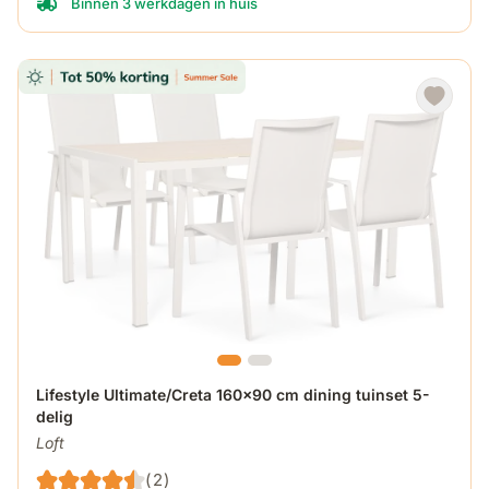
Binnen 3 werkdagen in huis
De prijs is afhankelijk van de gekozen opties op de produ
Lifestyle Ultimate/Creta 160x90 cm dining tuinset 5-
delig
Loft
(2)