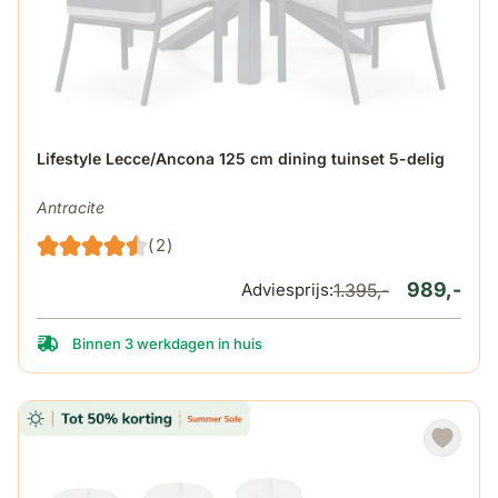
De prijs is afhankelijk van de gekozen opties op de produ
Lifestyle Lecce/Ancona 125 cm dining tuinset 5-delig
Antracite
(2)
989,-
Adviesprijs:
1.395,-
Binnen 3 werkdagen in huis