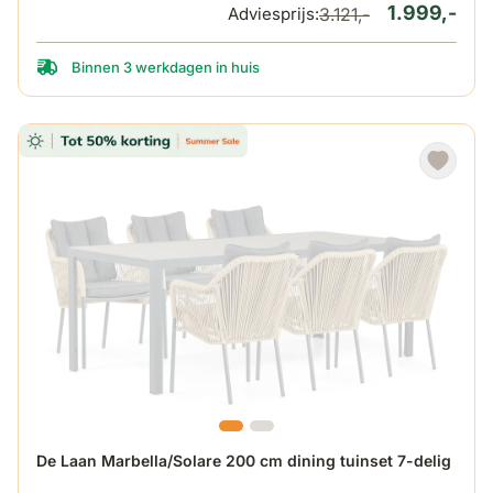
1.999,-
Adviesprijs:
3.121,-
Binnen 3 werkdagen in huis
De prijs is afhankelijk van de gekozen opties op de produ
De Laan Marbella/Solare 200 cm dining tuinset 7-delig