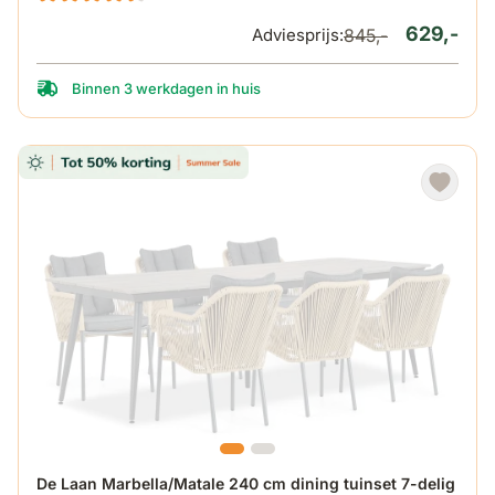
629,-
Adviesprijs:
845,-
Binnen 3 werkdagen in huis
De prijs is afhankelijk van de gekozen opties op de produ
De Laan Marbella/Matale 240 cm dining tuinset 7-delig