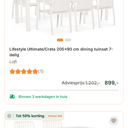
De prijs is afhankelijk van de gekozen opties op de produ
Lifestyle Ultimate/Creta 205x90 cm dining tuinset 7-
delig
Loft
(1)
899,-
Adviesprijs:
1.202,-
Binnen 3 werkdagen in huis