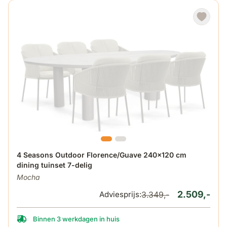
De prijs is afhankelijk van de gekozen opties op de produ
4 Seasons Outdoor Florence/Guave 240x120 cm
dining tuinset 7-delig
Mocha
2.509,-
Adviesprijs:
3.349,-
Binnen 3 werkdagen in huis