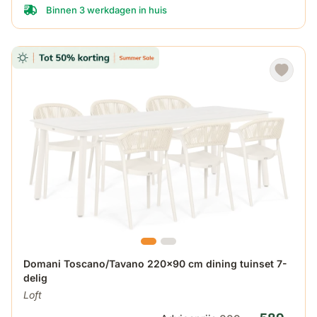
Binnen 3 werkdagen in huis
De prijs is afhankelijk van de gekozen opties op de produ
Domani Toscano/Tavano 220x90 cm dining tuinset 7-
delig
Loft