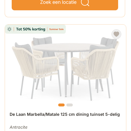
De prijs is afhankelijk van de gekozen opties op de produ
De Laan Marbella/Matale 125 cm dining tuinset 5-delig
Antracite