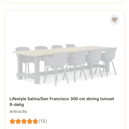
De prijs is afhankelijk van de gekozen opties op de produ
Lifestyle Salina/San Francisco 300 cm dining tuinset
9-delig
Antracite
(13)