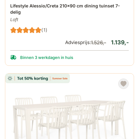
De prijs is afhankelijk van de gekozen opties op de produ
Lifestyle Alessio/Creta 210x90 cm dining tuinset 7-
delig
Loft
(1)
1.139,-
Adviesprijs:
1.526,-
Binnen 3 werkdagen in huis