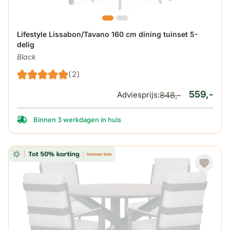
De prijs is afhankelijk van de gekozen opties op de produ
Lifestyle Lissabon/Tavano 160 cm dining tuinset 5-
delig
Black
(2)
559,-
Adviesprijs:
848,-
Binnen 3 werkdagen in huis