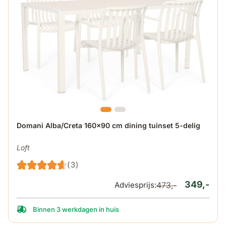
De prijs is afhankelijk van de gekozen opties op de produ
Domani Alba/Creta 160x90 cm dining tuinset 5-delig
Loft
(3)
349,-
Adviesprijs:
473,-
Binnen 3 werkdagen in huis