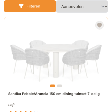
veranda of overkapping voorzien van sfeer en
Filteren
gebruiksgemak op hoog niveau!
De prijs is afhankelijk van de gekozen opties op de produ
Santika Pebble/Arancia 150 cm dining tuinset 7-delig
Loft