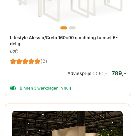
De prijs is afhankelijk van de gekozen opties op de produ
Lifestyle Alessio/Creta 160x90 cm dining tuinset 5-
delig
Loft
(2)
789,-
Adviesprijs:
1.061,-
Binnen 3 werkdagen in huis