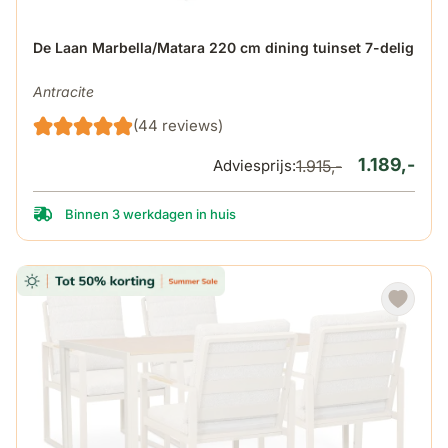
De prijs is afhankelijk van de gekozen opties op de produ
De Laan Marbella/Matara 220 cm dining tuinset 7-delig
Antracite
(44 reviews)
1.189,-
Adviesprijs:
1.915,-
Binnen 3 werkdagen in huis