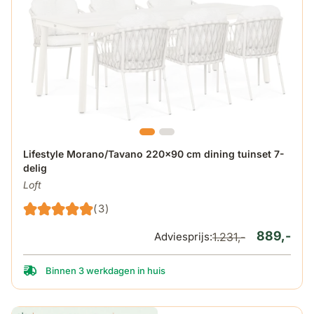
De prijs is afhankelijk van de gekozen opties op de produ
Lifestyle Morano/Tavano 220x90 cm dining tuinset 7-
delig
Loft
(3)
889,-
Adviesprijs:
1.231,-
Binnen 3 werkdagen in huis