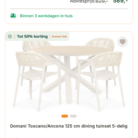
589,-
Adviesprijs:
829,-
Binnen 3 werkdagen in huis
De prijs is afhankelijk van de gekozen opties op de produ
Domani Toscano/Ancona 125 cm dining tuinset 5-delig