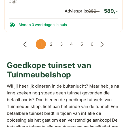
Loft
589,-
Adviesprijs:
859,-
Binnen 3 werkdagen in huis
1
2
3
4
5
6
U lees momenteel pagina
Pagina
Pagina
Pagina
Pagina
Pagina
Goedkope tuinset van
Tuinmeubelshop
Wil jij heerlijk dineren in de buitenlucht? Maar heb je na
lang zoeken nog steeds geen tuinset gevonden die
betaalbaar is? Dan bieden de goedkope tuinsets van
Tuinmeubelshop, licht aan het einde van de tunnel! Een
betaalbare tuinset biedt in tijden van inflatie de
oplossing als het gaat om een verstandige aankoop! De
betaalbare tuinsets zijn erg duurzaam en kwalitatief erg