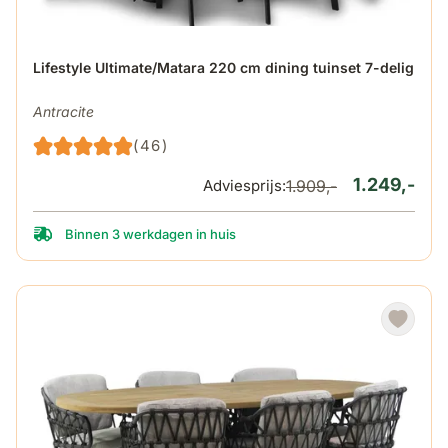
De prijs is afhankelijk van de gekozen opties op de produ
Lifestyle Ultimate/Matara 220 cm dining tuinset 7-delig
Antracite
(46)
1.249,-
Adviesprijs:
1.909,-
Binnen 3 werkdagen in huis