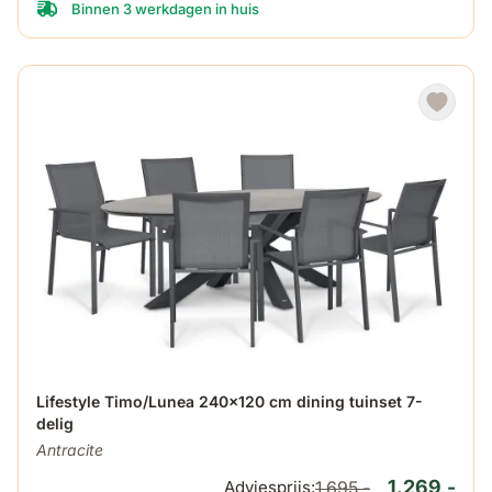
Binnen 3 werkdagen in huis
De prijs is afhankelijk van de gekozen opties op de produ
Lifestyle Timo/Lunea 240x120 cm dining tuinset 7-
delig
Antracite
1.269,-
Adviesprijs:
1.695,-