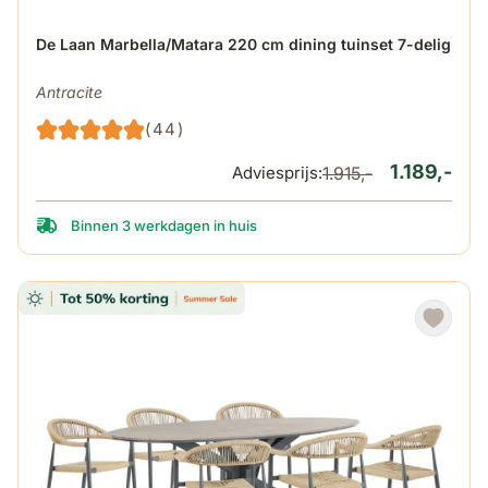
De prijs is afhankelijk van de gekozen opties op de produ
De Laan Marbella/Matara 220 cm dining tuinset 7-delig
Antracite
(44)
1.189,-
Adviesprijs:
1.915,-
Binnen 3 werkdagen in huis