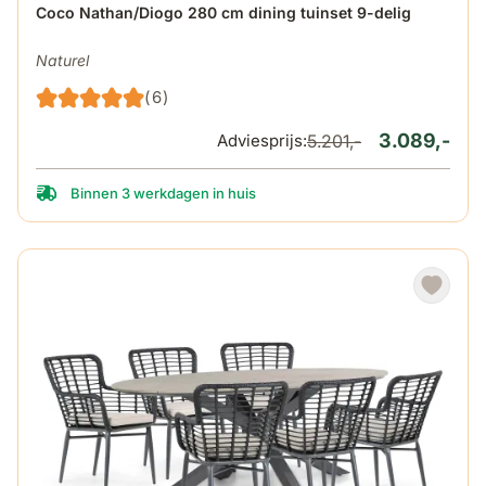
De prijs is afhankelijk van de gekozen opties op de produ
Coco Nathan/Diogo 280 cm dining tuinset 9-delig
Naturel
(6)
3.089,-
Adviesprijs:
5.201,-
Binnen 3 werkdagen in huis