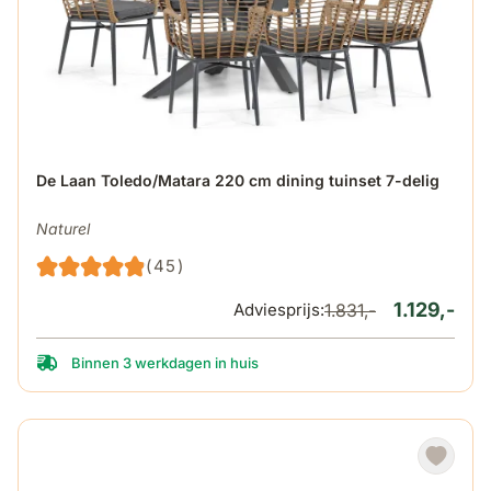
De prijs is afhankelijk van de gekozen opties op de produ
De Laan Toledo/Matara 220 cm dining tuinset 7-delig
Naturel
(45)
1.129,-
Adviesprijs:
1.831,-
Binnen 3 werkdagen in huis