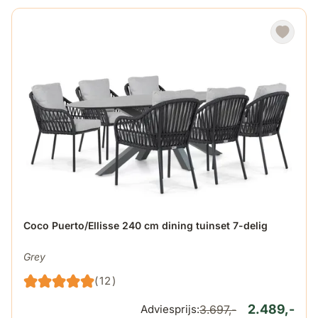
De prijs is afhankelijk van de gekozen opties op de produ
Coco Puerto/Ellisse 240 cm dining tuinset 7-delig
Grey
(12)
2.489,-
Adviesprijs:
3.697,-