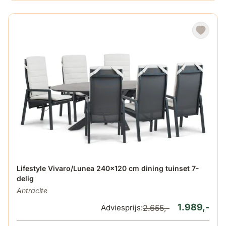
De prijs is afhankelijk van de gekozen opties op de produ
Lifestyle Vivaro/Lunea 240x120 cm dining tuinset 7-
delig
Antracite
1.989,-
Adviesprijs:
2.655,-