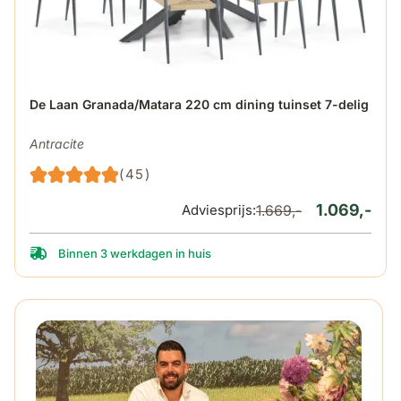
De prijs is afhankelijk van de gekozen opties op de produ
De Laan Granada/Matara 220 cm dining tuinset 7-delig
Antracite
(45)
1.069,-
Adviesprijs:
1.669,-
Binnen 3 werkdagen in huis