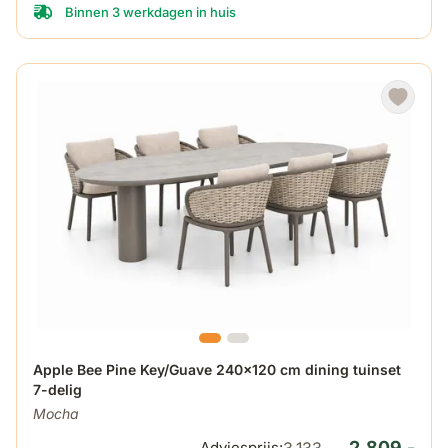
Binnen 3 werkdagen in huis
De prijs is afhankelijk van de gekozen opties op de produ
Apple Bee Pine Key/Guave 240x120 cm dining tuinset
7-delig
Mocha
2.809,-
Adviesprijs: