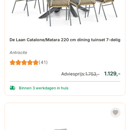
De prijs is afhankelijk van de gekozen opties op de produ
De Laan Catalone/Matara 220 cm dining tuinset 7-delig
Antracite
(41)
1.129,-
Adviesprijs:
1.753,-
Binnen 3 werkdagen in huis