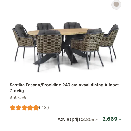
De prijs is afhankelijk van de gekozen opties op de produ
Santika Fasano/Brookline 240 cm ovaal dining tuinset
7-delig
Antracite
(48)
2.669,-
Adviesprijs:
3.859,-