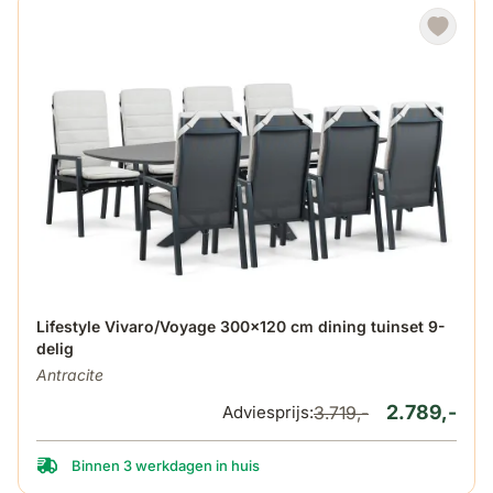
De prijs is afhankelijk van de gekozen opties op de produ
Lifestyle Vivaro/Voyage 300x120 cm dining tuinset 9-
delig
Antracite
2.789,-
Adviesprijs:
3.719,-
Binnen 3 werkdagen in huis