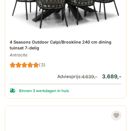
De prijs is afhankelijk van de gekozen opties op de produ
4 Seasons Outdoor Calpi/Brookline 240 cm dining
tuinset 7-delig
Antracite
(3)
3.689,-
Adviesprijs:
4.639,-
Binnen 3 werkdagen in huis