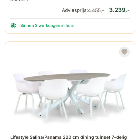
3.239,-
Adviesprijs:
4.455,-
Binnen 3 werkdagen in huis
De prijs is afhankelijk van de gekozen opties op de produ
Lifestyle Salina/Panama 220 cm dining tuinset 7-delig