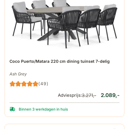
De prijs is afhankelijk van de gekozen opties op de produ
Coco Puerto/Matara 220 cm dining tuinset 7-delig
Ash Grey
(49)
2.089,-
Adviesprijs:
3.271,-
Binnen 3 werkdagen in huis