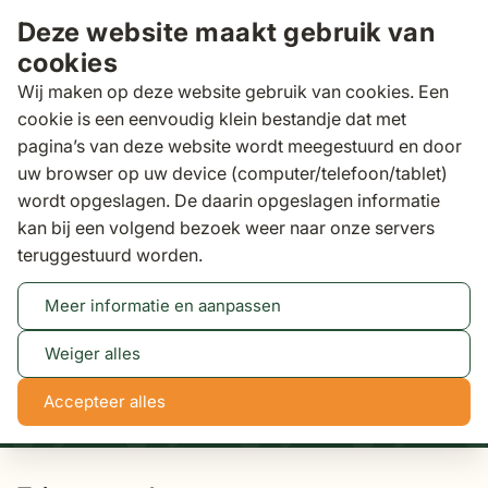
Ga naar de inhoud
Deze website maakt gebruik van
cookies
Wij maken op deze website gebruik van cookies. Een
cookie is een eenvoudig klein bestandje dat met
pagina’s van deze website wordt meegestuurd en door
Zoeken
uw browser op uw device (computer/telefoon/tablet)
Binnen 3 dagen
gratis bezorgd
wordt opgeslagen. De daarin opgeslagen informatie
kan bij een volgend bezoek weer naar onze servers
Tuinsets
teruggestuurd worden.
Meer informatie en aanpassen
Tot 50% korting
Bekijk actie
Weiger alles
2
3
40
12
Accepteer alles
dagen
uren
min
sec