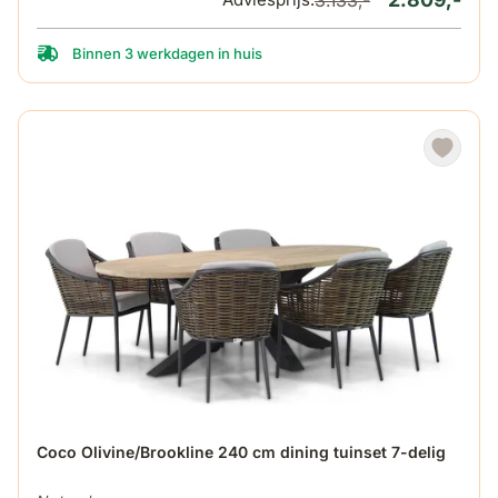
3.133,-
Binnen 3 werkdagen in huis
De prijs is afhankelijk van de gekozen opties op de produ
Coco Olivine/Brookline 240 cm dining tuinset 7-delig