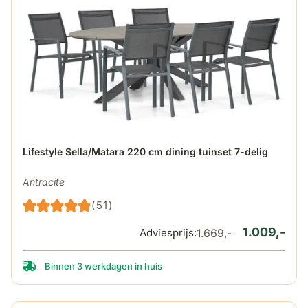
De prijs is afhankelijk van de gekozen opties op de produ
Lifestyle Sella/Matara 220 cm dining tuinset 7-delig
Antracite
(51)
1.009,-
Adviesprijs:
1.669,-
Binnen 3 werkdagen in huis