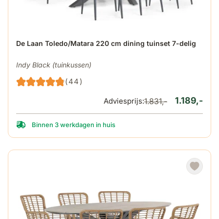
De prijs is afhankelijk van de gekozen opties op de produ
De Laan Toledo/Matara 220 cm dining tuinset 7-delig
Indy Black (tuinkussen)
(44)
1.189,-
Adviesprijs:
1.831,-
Binnen 3 werkdagen in huis