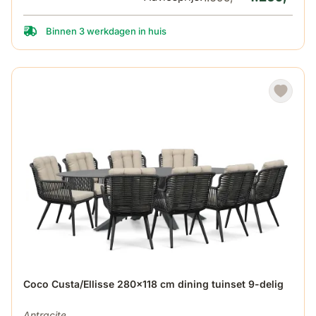
Binnen 3 werkdagen in huis
De prijs is afhankelijk van de gekozen opties op de produ
Coco Custa/Ellisse 280x118 cm dining tuinset 9-delig
Antracite