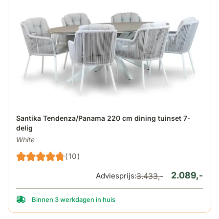
De prijs is afhankelijk van de gekozen opties op de produ
Santika Tendenza/Panama 220 cm dining tuinset 7-
delig
White
(10)
2.089,-
Adviesprijs:
3.433,-
Binnen 3 werkdagen in huis