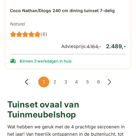
De prijs is afhankelijk van de gekozen opties op de produ
Coco Nathan/Diogo 240 cm dining tuinset 7-delig
Naturel
(6)
2.489,-
Adviesprijs:
4.164,-
Binnen 3 werkdagen in huis
1
2
3
4
5
6
U lees momenteel pagina
Pagina
Pagina
Pagina
Pagina
Pagina
Tuinset ovaal van
Tuinmeubelshop
Wat hebben we geluk met de 4 prachtige seizoenen in
het jaar! Van heerlijk ontspannen in de buitenlucht, tot