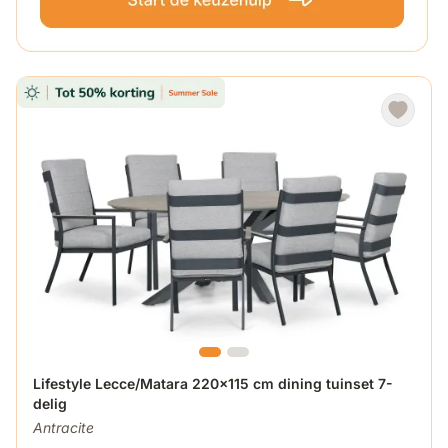
De prijs is afhankelijk van de gekozen opties op de produ
Lifestyle Lecce/Matara 220x115 cm dining tuinset 7-
delig
Antracite